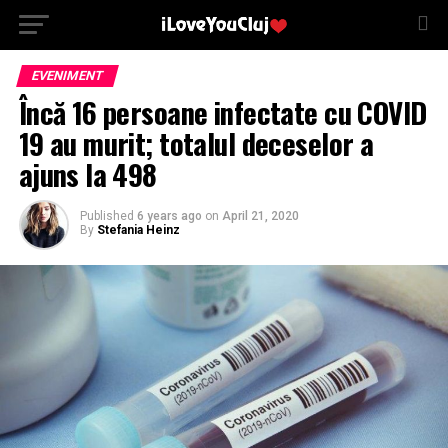
EVENIMENT
Încă 16 persoane infectate cu COVID
19 au murit; totalul deceselor a
ajuns la 498
Published
6 years ago
on
April 21, 2020
By
Stefania Heinz