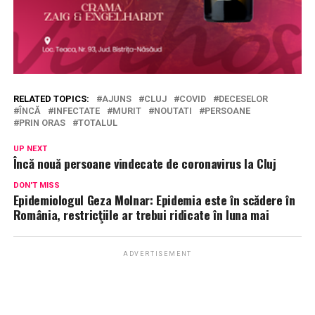
RELATED TOPICS:
AJUNS
CLUJ
COVID
DECESELOR
ÎNCĂ
INFECTATE
MURIT
NOUTATI
PERSOANE
PRIN ORAS
TOTALUL
UP NEXT
Încă nouă persoane vindecate de coronavirus la Cluj
DON'T MISS
Epidemiologul Geza Molnar: Epidemia este în scădere în
România, restricţiile ar trebui ridicate în luna mai
ADVERTISEMENT