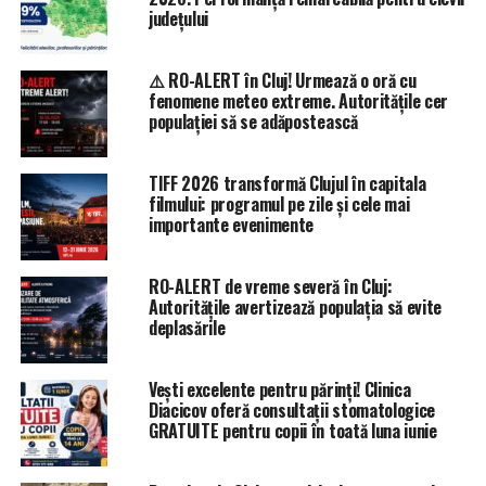
județului
⚠️ RO-ALERT în Cluj! Urmează o oră cu
fenomene meteo extreme. Autoritățile cer
populației să se adăpostească
TIFF 2026 transformă Clujul în capitala
filmului: programul pe zile și cele mai
importante evenimente
RO-ALERT de vreme severă în Cluj:
Autoritățile avertizează populația să evite
deplasările
Vești excelente pentru părinți! Clinica
Diacicov oferă consultații stomatologice
GRATUITE pentru copii în toată luna iunie