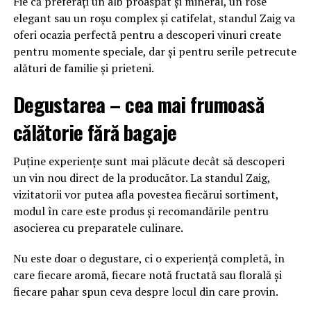
Fie că preferați un alb proaspăt și mineral, un rosé
elegant sau un roșu complex și catifelat, standul Zaig va
oferi ocazia perfectă pentru a descoperi vinuri create
pentru momente speciale, dar și pentru serile petrecute
alături de familie și prieteni.
Degustarea – cea mai frumoasă
călătorie fără bagaje
Puține experiențe sunt mai plăcute decât să descoperi
un vin nou direct de la producător. La standul Zaig,
vizitatorii vor putea afla povestea fiecărui sortiment,
modul în care este produs și recomandările pentru
asocierea cu preparatele culinare.
Nu este doar o degustare, ci o experiență completă, în
care fiecare aromă, fiecare notă fructată sau florală și
fiecare pahar spun ceva despre locul din care provin.