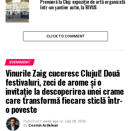
Premieră la Cluj: expoziție de artă organizată
într-un șantier activ, la RIVUS
CLICK TO COMMENT
EVENIMENT
Vinurile Zaig cuceresc Clujul! Două
festivaluri, zeci de arome și o
invitație la descoperirea unei crame
care transformă fiecare sticlă într-
o poveste
Published
1 week ago
on
July 28, 2026
By
Cosmin Ardelean