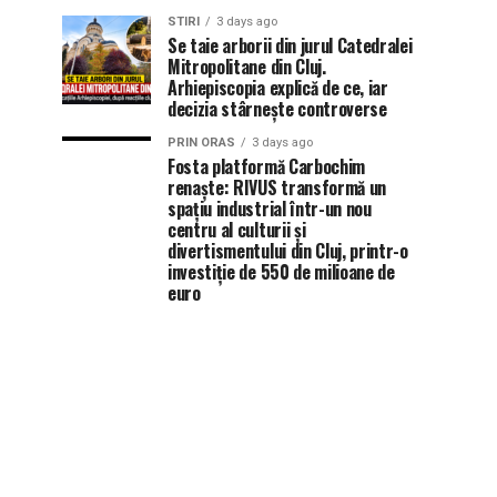
STIRI
3 days ago
Se taie arborii din jurul Catedralei
Mitropolitane din Cluj.
Arhiepiscopia explică de ce, iar
decizia stârnește controverse
PRIN ORAS
3 days ago
Fosta platformă Carbochim
renaște: RIVUS transformă un
spațiu industrial într-un nou
centru al culturii și
divertismentului din Cluj, printr-o
investiție de 550 de milioane de
euro