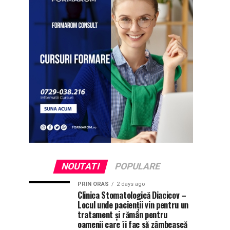
NOUTATI
POPULARE
PRIN ORAS
2 days ago
Clinica Stomatologică Diacicov –
Locul unde pacienții vin pentru un
tratament și rămân pentru
oamenii care îi fac să zâmbească