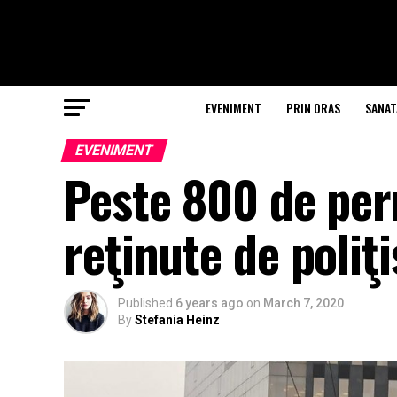
EVENIMENT
PRIN ORAS
SANAT
EVENIMENT
Peste 800 de per
reţinute de poliţi
Published
6 years ago
on
March 7, 2020
By
Stefania Heinz