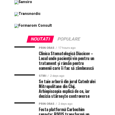
NOUTATI
POPULARE
PRIN ORAS
17 hours ago
Clinica Stomatologică Diacicov –
Locul unde pacienții vin pentru un
tratament și rămân pentru
oamenii care îi fac să zâmbească
STIRI
2 days ago
Se taie arborii din jurul Catedralei
Mitropolitane din Cluj.
Arhiepiscopia explică de ce, iar
decizia stârnește controverse
PRIN ORAS
2 days ago
Fosta platformă Carbochim
renaște: RIVUS transformă un