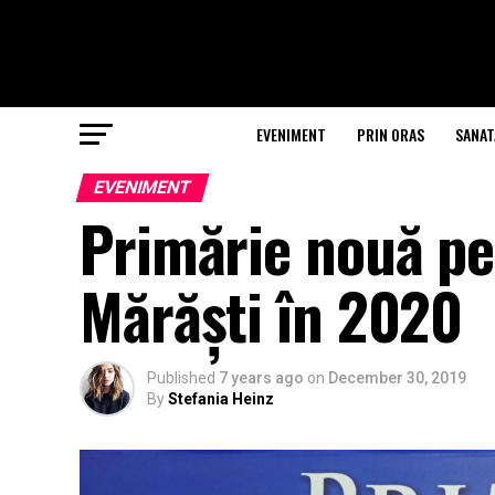
EVENIMENT
PRIN ORAS
SANAT
EVENIMENT
Primărie nouă pen
Mărăști în 2020
Published
7 years ago
on
December 30, 2019
By
Stefania Heinz