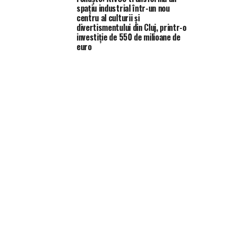
spațiu industrial într-un nou
centru al culturii și
divertismentului din Cluj, printr-o
investiție de 550 de milioane de
euro