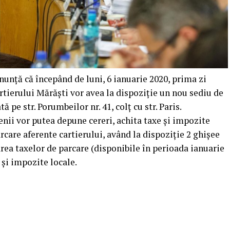
unță că începând de luni, 6 ianuarie 2020, prima zi
artierului Mărăști vor avea la dispoziție un nou sediu de
ă pe str. Porumbeilor nr. 41, colț cu str. Paris.
enii vor putea depune cereri, achita taxe și impozite
care aferente cartierului, având la dispoziție 2 ghișee
area taxelor de parcare (disponibile în perioada ianuarie
 și impozite locale.