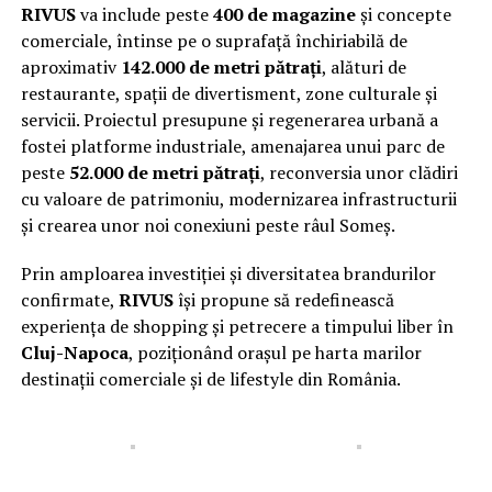
RIVUS
va include peste
400 de magazine
și concepte
comerciale, întinse pe o suprafață închiriabilă de
aproximativ
142.000 de metri pătrați
, alături de
restaurante, spații de divertisment, zone culturale și
servicii. Proiectul presupune și regenerarea urbană a
fostei platforme industriale, amenajarea unui parc de
peste
52.000 de metri pătrați
, reconversia unor clădiri
cu valoare de patrimoniu, modernizarea infrastructurii
și crearea unor noi conexiuni peste râul Someș.
Prin amploarea investiției și diversitatea brandurilor
confirmate,
RIVUS
își propune să redefinească
experiența de shopping și petrecere a timpului liber în
Cluj-Napoca
, poziționând orașul pe harta marilor
destinații comerciale și de lifestyle din România.