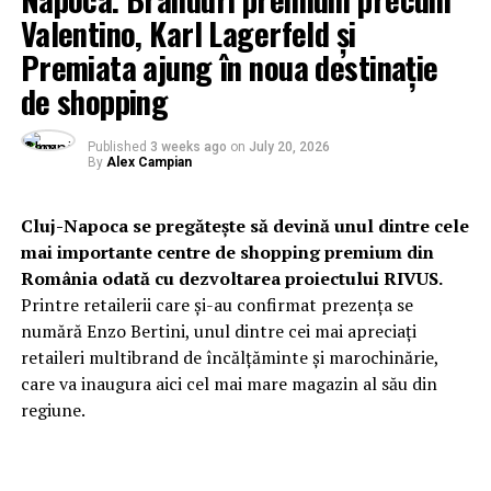
Valentino, Karl Lagerfeld și
Premiata ajung în noua destinație
de shopping
Published
3 weeks ago
on
July 20, 2026
By
Alex Campian
Cluj-Napoca se pregătește să devină unul dintre cele
mai importante centre de shopping premium din
România odată cu dezvoltarea proiectului RIVUS.
Printre retailerii care și-au confirmat prezența se
numără Enzo Bertini, unul dintre cei mai apreciați
retaileri multibrand de încălțăminte și marochinărie,
care va inaugura aici cel mai mare magazin al său din
regiune.