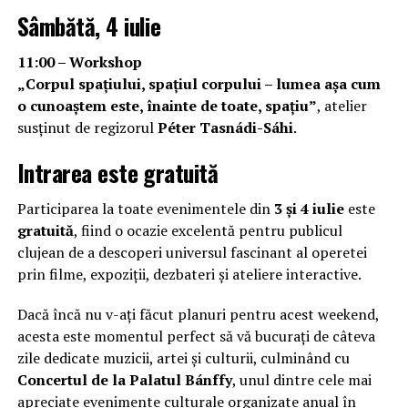
Sâmbătă, 4 iulie
11:00 – Workshop
„Corpul spațiului, spațiul corpului – lumea așa cum
o cunoaștem este, înainte de toate, spațiu”
, atelier
susținut de regizorul
Péter Tasnádi-Sáhi
.
Intrarea este gratuită
Participarea la toate evenimentele din
3 și 4 iulie
este
gratuită
, fiind o ocazie excelentă pentru publicul
clujean de a descoperi universul fascinant al operetei
prin filme, expoziții, dezbateri și ateliere interactive.
Dacă încă nu v-ați făcut planuri pentru acest weekend,
acesta este momentul perfect să vă bucurați de câteva
zile dedicate muzicii, artei și culturii, culminând cu
Concertul de la Palatul Bánffy
, unul dintre cele mai
apreciate evenimente culturale organizate anual în