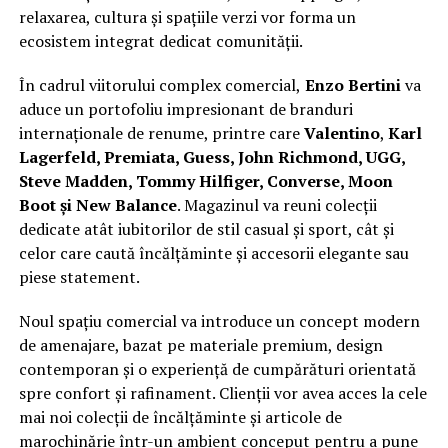
relaxarea, cultura și spațiile verzi vor forma un
ecosistem integrat dedicat comunității.
În cadrul viitorului complex comercial,
Enzo Bertini
va
aduce un portofoliu impresionant de branduri
internaționale de renume, printre care
Valentino
,
Karl
Lagerfeld, Premiata, Guess, John Richmond, UGG,
Steve Madden, Tommy Hilfiger, Converse, Moon
Boot și New Balance
. Magazinul va reuni colecții
dedicate atât iubitorilor de stil casual și sport, cât și
celor care caută încălțăminte și accesorii elegante sau
piese statement.
Noul spațiu comercial va introduce un concept modern
de amenajare, bazat pe materiale premium, design
contemporan și o experiență de cumpărături orientată
spre confort și rafinament. Clienții vor avea acces la cele
mai noi colecții de încălțăminte și articole de
marochinărie într-un ambient conceput pentru a pune