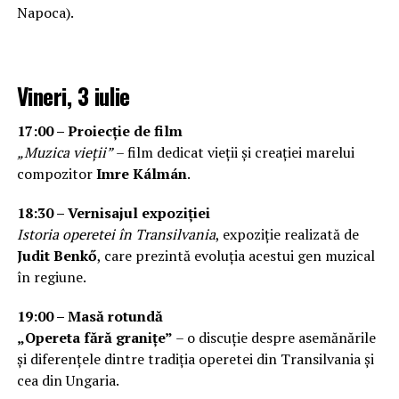
Napoca).
Vineri, 3 iulie
17:00 – Proiecție de film
„Muzica vieții”
– film dedicat vieții și creației marelui
compozitor
Imre Kálmán
.
18:30 – Vernisajul expoziției
Istoria operetei în Transilvania
, expoziție realizată de
Judit Benkő
, care prezintă evoluția acestui gen muzical
în regiune.
19:00 – Masă rotundă
„Opereta fără granițe”
– o discuție despre asemănările
și diferențele dintre tradiția operetei din Transilvania și
cea din Ungaria.