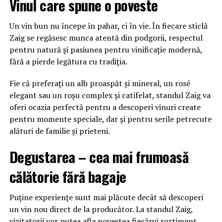
Vinul care spune o poveste
Un vin bun nu începe în pahar, ci în vie. În fiecare sticlă
Zaig se regăsesc munca atentă din podgorii, respectul
pentru natură și pasiunea pentru vinificație modernă,
fără a pierde legătura cu tradiția.
Fie că preferați un alb proaspăt și mineral, un rosé
elegant sau un roșu complex și catifelat, standul Zaig va
oferi ocazia perfectă pentru a descoperi vinuri create
pentru momente speciale, dar și pentru serile petrecute
alături de familie și prieteni.
Degustarea – cea mai frumoasă
călătorie fără bagaje
Puține experiențe sunt mai plăcute decât să descoperi
un vin nou direct de la producător. La standul Zaig,
vizitatorii vor putea afla povestea fiecărui sortiment,