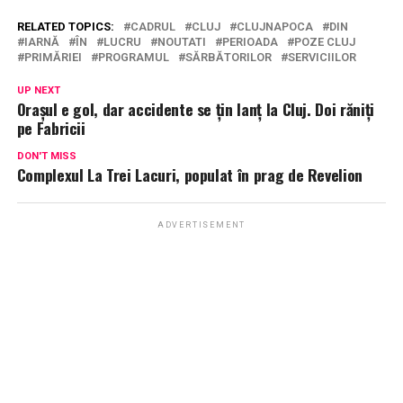
RELATED TOPICS:
CADRUL
CLUJ
CLUJNAPOCA
DIN
IARNĂ
ÎN
LUCRU
NOUTATI
PERIOADA
POZE CLUJ
PRIMĂRIEI
PROGRAMUL
SĂRBĂTORILOR
SERVICIILOR
UP NEXT
Orașul e gol, dar accidente se țin lanț la Cluj. Doi răniți
pe Fabricii
DON'T MISS
Complexul La Trei Lacuri, populat în prag de Revelion
ADVERTISEMENT