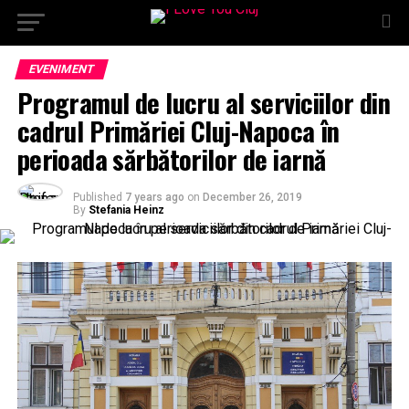
EVENIMENT
Programul de lucru al serviciilor din
cadrul Primăriei Cluj-Napoca în
perioada sărbătorilor de iarnă
Published
7 years ago
on
December 26, 2019
By
Stefania Heinz