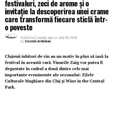
festivaluri, zeci de arome și o
invitație la descoperirea unei crame
care transformă fiecare sticlă într-
o poveste
Published
2 weeks ago
on
July 28, 2026
By
Cosmin Ardelean
Clujenii iubitori de vin au un motiv în plus să iasă la
festival în această vară. Vinurile Zaig vor putea fi
degustate în cadrul a două dintre cele mai
importante evenimente ale sezonului: Zilele
Culturale Maghiare din Cluj și Wine in the Central
Park.