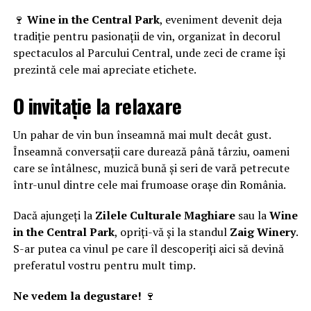
🍷
Wine in the Central Park
, eveniment devenit deja
tradiție pentru pasionații de vin, organizat în decorul
spectaculos al Parcului Central, unde zeci de crame își
prezintă cele mai apreciate etichete.
O invitație la relaxare
Un pahar de vin bun înseamnă mai mult decât gust.
Înseamnă conversații care durează până târziu, oameni
care se întâlnesc, muzică bună și seri de vară petrecute
într-unul dintre cele mai frumoase orașe din România.
Dacă ajungeți la
Zilele Culturale Maghiare
sau la
Wine
in the Central Park
, opriți-vă și la standul
Zaig Winery
.
S-ar putea ca vinul pe care îl descoperiți aici să devină
preferatul vostru pentru mult timp.
Ne vedem la degustare!
🍷