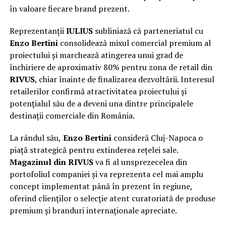
în valoare fiecare brand prezent.
Reprezentanții
IULIUS
subliniază că parteneriatul cu
Enzo Bertini
consolidează mixul comercial premium al
proiectului și marchează atingerea unui grad de
închiriere de aproximativ 80% pentru zona de retail din
RIVUS
, chiar înainte de finalizarea dezvoltării. Interesul
retailerilor confirmă atractivitatea proiectului și
potențialul său de a deveni una dintre principalele
destinații comerciale din România.
La rândul său,
Enzo Bertini
consideră Cluj-Napoca o
piață strategică pentru extinderea rețelei sale.
Magazinul din RIVUS
va fi al unsprezecelea din
portofoliul companiei și va reprezenta cel mai amplu
concept implementat până în prezent în regiune,
oferind clienților o selecție atent curatoriată de produse
premium și branduri internaționale apreciate.