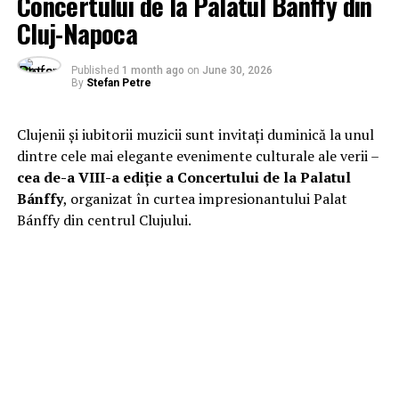
Concertului de la Palatul Bánffy din
Cluj-Napoca
Published
1 month ago
on
June 30, 2026
By
Stefan Petre
Clujenii și iubitorii muzicii sunt invitați duminică la unul
dintre cele mai elegante evenimente culturale ale verii –
cea de-a VIII-a ediție a Concertului de la Palatul
Bánffy
, organizat în curtea impresionantului Palat
Bánffy din centrul Clujului.