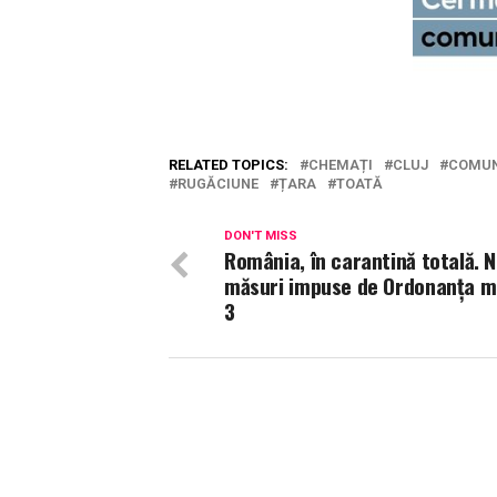
RELATED TOPICS:
CHEMAȚI
CLUJ
COMU
RUGĂCIUNE
ȚARA
TOATĂ
DON'T MISS
România, în carantină totală. N
măsuri impuse de Ordonanța mi
3