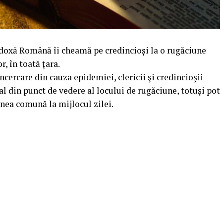
odoxă Română îi cheamă pe credincioși la o rugăciune
, în toată țara.
cercare din cauza epidemiei, clericii şi credincioşii
ial din punct de vedere al locului de rugăciune, totuşi pot
nea comună la mijlocul zilei.