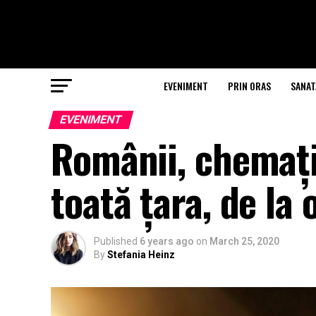
EVENIMENT
PRIN ORAS
SANAT
EVENIMENT
Românii, chemați
toată țara, de la 
Published
6 years ago
on
March 25, 2020
By
Stefania Heinz