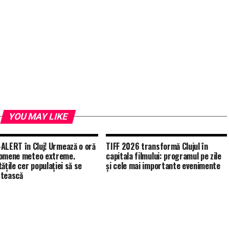
YOU MAY LIKE
ALERT în Cluj! Urmează o oră
TIFF 2026 transformă Clujul în
omene meteo extreme.
capitala filmului: programul pe zile
ățile cer populației să se
și cele mai importante evenimente
stească