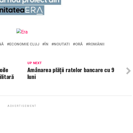
NĂ
ECONOMIE CLUJ
ÎN
NOUTATI
ORĂ
ROMÂNII
UP NEXT
oile
Amânarea plății ratelor bancare cu 9
litară
luni
ADVERTISEMENT