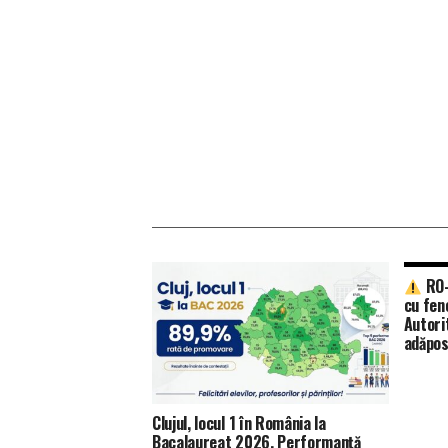
RO-
cu fen
Autorit
adăpo
Clujul, locul 1 în România la
Bacalaureat 2026. Performanță