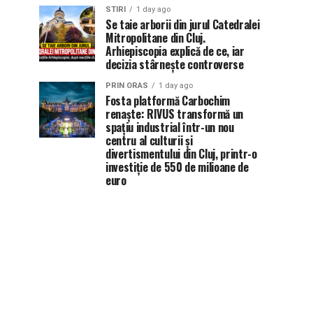
STIRI
1 day ago
Se taie arborii din jurul Catedralei
Mitropolitane din Cluj.
Arhiepiscopia explică de ce, iar
decizia stârnește controverse
PRIN ORAS
1 day ago
Fosta platformă Carbochim
renaște: RIVUS transformă un
spațiu industrial într-un nou
centru al culturii și
divertismentului din Cluj, printr-o
investiție de 550 de milioane de
euro