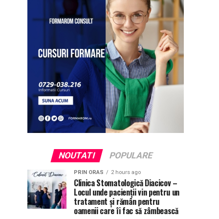
NOUTATI
POPULARE
PRIN ORAS
2 hours ago
Clinica Stomatologică Diacicov –
Locul unde pacienții vin pentru un
tratament și rămân pentru
oamenii care îi fac să zâmbească