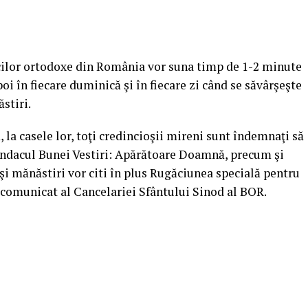
icilor ortodoxe din România vor suna timp de 1-2 minute
poi în fiecare duminică şi în fiecare zi când se săvârşeşte
ăstiri.
a casele lor, toţi credincioşii mireni sunt îndemnaţi să
ondacul Bunei Vestiri: Apărătoare Doamnă, precum şi
i şi mănăstiri vor citi în plus Rugăciunea specială pentru
 comunicat al Cancelariei Sfântului Sinod al BOR.