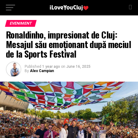
EVENIMENT
Ronaldinho, impresionat de Cluj:
Mesajul său emoționant după meciul
de la Sports Festival
Published
1 year ago
on
June 16, 2025
By
Alex Campian