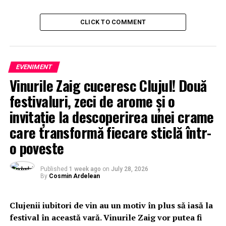
CLICK TO COMMENT
EVENIMENT
Vinurile Zaig cuceresc Clujul! Două
festivaluri, zeci de arome și o
invitație la descoperirea unei crame
care transformă fiecare sticlă într-
o poveste
Published
1 week ago
on
July 28, 2026
By
Cosmin Ardelean
Clujenii iubitori de vin au un motiv în plus să iasă la
festival în această vară. Vinurile Zaig vor putea fi