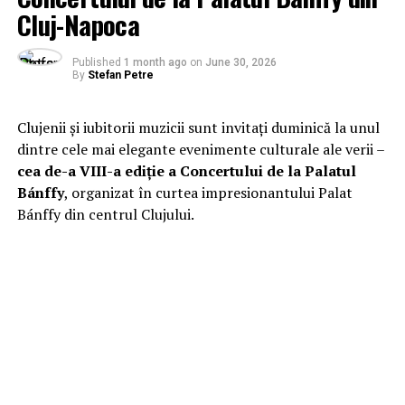
Cluj-Napoca
Published
1 month ago
on
June 30, 2026
By
Stefan Petre
Clujenii și iubitorii muzicii sunt invitați duminică la unul
dintre cele mai elegante evenimente culturale ale verii –
cea de-a VIII-a ediție a Concertului de la Palatul
Bánffy
, organizat în curtea impresionantului Palat
Bánffy din centrul Clujului.