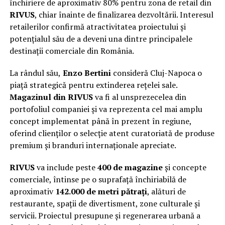
închiriere de aproximativ 80% pentru zona de retail din
RIVUS
, chiar înainte de finalizarea dezvoltării. Interesul
retailerilor confirmă atractivitatea proiectului și
potențialul său de a deveni una dintre principalele
destinații comerciale din România.
La rândul său,
Enzo Bertini
consideră Cluj-Napoca o
piață strategică pentru extinderea rețelei sale.
Magazinul din RIVUS
va fi al unsprezecelea din
portofoliul companiei și va reprezenta cel mai amplu
concept implementat până în prezent în regiune,
oferind clienților o selecție atent curatoriată de produse
premium și branduri internaționale apreciate.
RIVUS
va include peste
400 de magazine
și concepte
comerciale, întinse pe o suprafață închiriabilă de
aproximativ
142.000 de metri pătrați
, alături de
restaurante, spații de divertisment, zone culturale și
servicii. Proiectul presupune și regenerarea urbană a