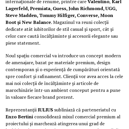
internaționale de renume, printre care
Valentino
,
Karl
Lagerfeld, Premiata, Guess, John Richmond, UGG,
Steve Madden, Tommy Hilfiger, Converse, Moon
Boot și New Balance
. Magazinul va reuni colecții
dedicate atât iubitorilor de stil casual și sport, cât și
celor care caută încălțăminte și accesorii elegante sau
piese statement.
Noul spațiu comercial va introduce un concept modern
de amenajare, bazat pe materiale premium, design
contemporan și o experiență de cumpărături orientată
spre confort și rafinament. Clienții vor avea acces la cele
mai noi colecții de încălțăminte și articole de
marochinărie într-un ambient conceput pentru a pune
în valoare fiecare brand prezent.
Reprezentanții
IULIUS
subliniază că parteneriatul cu
Enzo Bertini
consolidează mixul comercial premium al
proiectului și marchează atingerea unui grad de