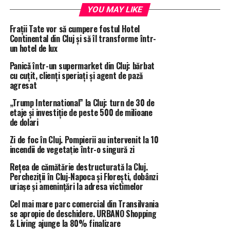
YOU MAY LIKE
Frații Tate vor să cumpere fostul Hotel
Continental din Cluj și să îl transforme într-
un hotel de lux
Panicǎ într-un supermarket din Cluj: bărbat
cu cuțit, clienți speriați și agent de pază
agresat
„Trump International” la Cluj: turn de 30 de
etaje și investiție de peste 500 de milioane
de dolari
Zi de foc în Cluj. Pompierii au intervenit la 10
incendii de vegetație într-o singură zi
Rețea de cămătărie destructurată la Cluj.
Percheziții în Cluj-Napoca și Florești, dobânzi
uriașe și amenințări la adresa victimelor
Cel mai mare parc comercial din Transilvania
se apropie de deschidere. URBANO Shopping
& Living ajunge la 80% finalizare