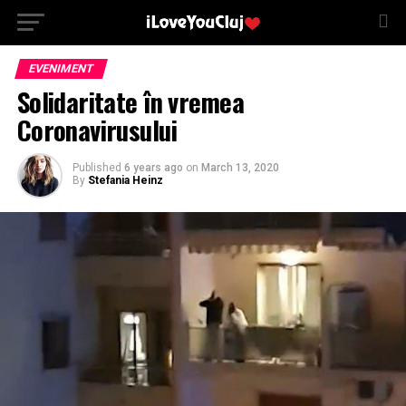
EVENIMENT
Solidaritate în vremea
Coronavirusului
Published
6 years ago
on
March 13, 2020
By
Stefania Heinz