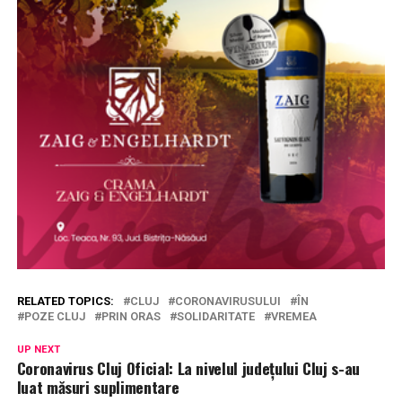
RELATED TOPICS:
CLUJ
CORONAVIRUSULUI
ÎN
POZE CLUJ
PRIN ORAS
SOLIDARITATE
VREMEA
UP NEXT
Coronavirus Cluj Oficial: La nivelul județului Cluj s-au
luat măsuri suplimentare