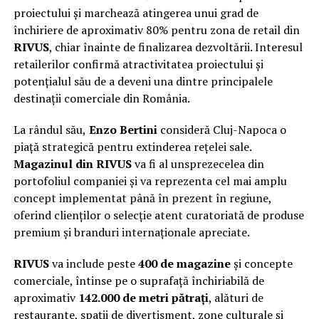
proiectului și marchează atingerea unui grad de
închiriere de aproximativ 80% pentru zona de retail din
RIVUS
, chiar înainte de finalizarea dezvoltării. Interesul
retailerilor confirmă atractivitatea proiectului și
potențialul său de a deveni una dintre principalele
destinații comerciale din România.
La rândul său,
Enzo Bertini
consideră Cluj-Napoca o
piață strategică pentru extinderea rețelei sale.
Magazinul din RIVUS
va fi al unsprezecelea din
portofoliul companiei și va reprezenta cel mai amplu
concept implementat până în prezent în regiune,
oferind clienților o selecție atent curatoriată de produse
premium și branduri internaționale apreciate.
RIVUS
va include peste
400 de magazine
și concepte
comerciale, întinse pe o suprafață închiriabilă de
aproximativ
142.000 de metri pătrați
, alături de
restaurante, spații de divertisment, zone culturale și