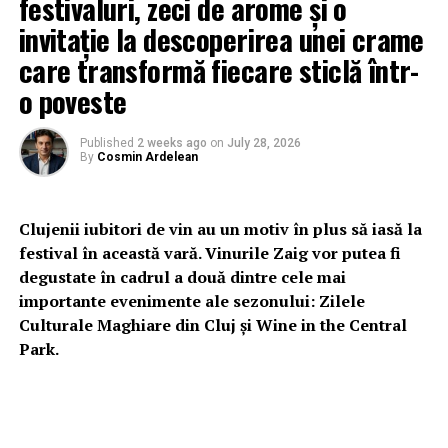
festivaluri, zeci de arome și o
invitație la descoperirea unei crame
care transformă fiecare sticlă într-
o poveste
Published
2 weeks ago
on
July 28, 2026
By
Cosmin Ardelean
Clujenii iubitori de vin au un motiv în plus să iasă la
festival în această vară. Vinurile Zaig vor putea fi
degustate în cadrul a două dintre cele mai
importante evenimente ale sezonului: Zilele
Culturale Maghiare din Cluj și Wine in the Central
Park.