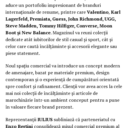
aduce un portofoliu impresionant de branduri
internaționale de renume, printre care
Valentino
,
Karl
Lagerfeld, Premiata, Guess, John Richmond, UGG,
Steve Madden, Tommy Hilfiger, Converse, Moon
Boot și New Balance
. Magazinul va reuni colecții
dedicate atât iubitorilor de stil casual și sport, cât și
celor care caută încălțăminte și accesorii elegante sau
piese statement.
Noul spațiu comercial va introduce un concept modern
de amenajare, bazat pe materiale premium, design
contemporan și o experiență de cumpărături orientată
spre confort și rafinament. Clienții vor avea acces la cele
mai noi colecții de încălțăminte și articole de
marochinărie într-un ambient conceput pentru a pune
în valoare fiecare brand prezent.
Reprezentanții
IULIUS
subliniază că parteneriatul cu
Enzo Bertini
consolidează mixul comercial premium al