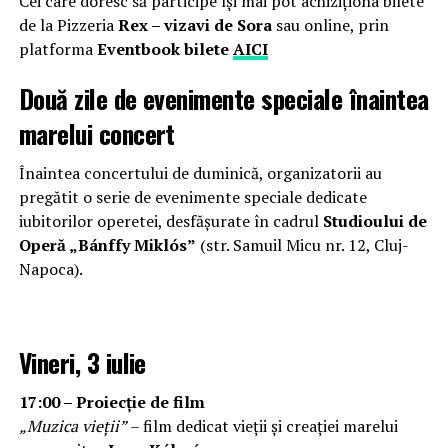
Cei care doresc să participe își mai pot achiziționa bilete
de la Pizzeria
Rex – vizavi de Sora
sau online, prin
platforma
Eventbook bilete
AICI
Două zile de evenimente speciale înaintea
marelui concert
Înaintea concertului de duminică, organizatorii au
pregătit o serie de evenimente speciale dedicate
iubitorilor operetei, desfășurate în cadrul
Studioului de
Operă „Bánffy Miklós”
(str. Samuil Micu nr. 12, Cluj-
Napoca).
Vineri, 3 iulie
17:00 – Proiecție de film
„Muzica vieții”
– film dedicat vieții și creației marelui