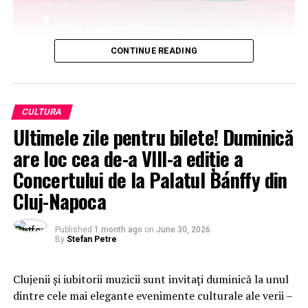
CONTINUE READING
CULTURA
Ultimele zile pentru bilete! Duminică
are loc cea de-a VIII-a ediție a
Concertului de la Palatul Bánffy din
Cluj-Napoca
Published
1 month ago
on
June 30, 2026
By
Stefan Petre
Clujenii și iubitorii muzicii sunt invitați duminică la unul
dintre cele mai elegante evenimente culturale ale verii –