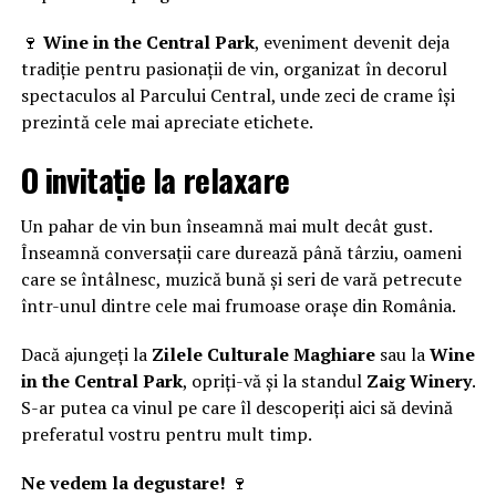
🍷
Wine in the Central Park
, eveniment devenit deja
tradiție pentru pasionații de vin, organizat în decorul
spectaculos al Parcului Central, unde zeci de crame își
prezintă cele mai apreciate etichete.
O invitație la relaxare
Un pahar de vin bun înseamnă mai mult decât gust.
Înseamnă conversații care durează până târziu, oameni
care se întâlnesc, muzică bună și seri de vară petrecute
într-unul dintre cele mai frumoase orașe din România.
Dacă ajungeți la
Zilele Culturale Maghiare
sau la
Wine
in the Central Park
, opriți-vă și la standul
Zaig Winery
.
S-ar putea ca vinul pe care îl descoperiți aici să devină
preferatul vostru pentru mult timp.
Ne vedem la degustare!
🍷