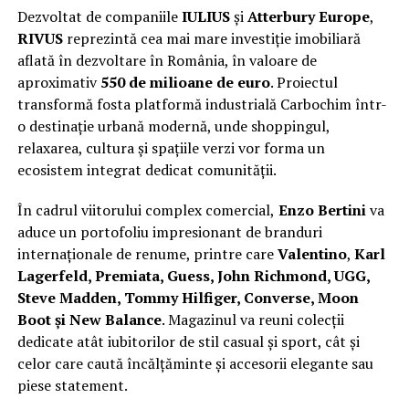
Dezvoltat de companiile
IULIUS
și
Atterbury Europe
,
RIVUS
reprezintă cea mai mare investiție imobiliară
aflată în dezvoltare în România, în valoare de
aproximativ
550 de milioane de euro
. Proiectul
transformă fosta platformă industrială Carbochim într-
o destinație urbană modernă, unde shoppingul,
relaxarea, cultura și spațiile verzi vor forma un
ecosistem integrat dedicat comunității.
În cadrul viitorului complex comercial,
Enzo Bertini
va
aduce un portofoliu impresionant de branduri
internaționale de renume, printre care
Valentino
,
Karl
Lagerfeld, Premiata, Guess, John Richmond, UGG,
Steve Madden, Tommy Hilfiger, Converse, Moon
Boot și New Balance
. Magazinul va reuni colecții
dedicate atât iubitorilor de stil casual și sport, cât și
celor care caută încălțăminte și accesorii elegante sau
piese statement.