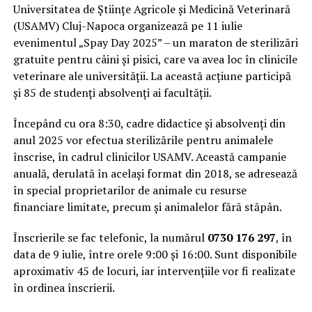
Universitatea de Științe Agricole și Medicină Veterinară
(USAMV) Cluj-Napoca organizează pe 11 iulie
evenimentul „Spay Day 2025” – un maraton de sterilizări
gratuite pentru câini și pisici, care va avea loc în clinicile
veterinare ale universității. La această acțiune participă
și 85 de studenți absolvenți ai facultății.
Începând cu ora 8:30, cadre didactice și absolvenți din
anul 2025 vor efectua sterilizările pentru animalele
înscrise, în cadrul clinicilor USAMV. Această campanie
anuală, derulată în același format din 2018, se adresează
în special proprietarilor de animale cu resurse
financiare limitate, precum și animalelor fără stăpân.
Înscrierile se fac telefonic, la numărul
0730 176 297
, în
data de 9 iulie, între orele 9:00 și 16:00. Sunt disponibile
aproximativ 45 de locuri, iar intervențiile vor fi realizate
în ordinea înscrierii.