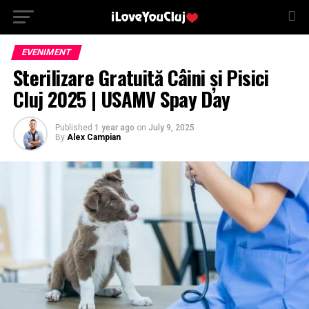
EVENIMENT
Sterilizare Gratuită Câini și Pisici
Cluj 2025 | USAMV Spay Day
Published
1 year ago
on
July 9, 2025
By
Alex Campian