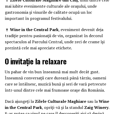
🍷
Zilele Culturale Maghiare din Cluj
, unul dintre cele
mai iubite evenimente culturale ale orașului, unde
gastronomia și vinurile de calitate ocupă un loc
important în programul festivalului.
🍷
Wine in the Central Park
, eveniment devenit deja
tradiție pentru pasionații de vin, organizat în decorul
spectaculos al Parcului Central, unde zeci de crame își
prezintă cele mai apreciate etichete.
O invitație la relaxare
Un pahar de vin bun înseamnă mai mult decât gust.
Înseamnă conversații care durează până târziu, oameni
care se întâlnesc, muzică bună și seri de vară petrecute
într-unul dintre cele mai frumoase orașe din România.
Dacă ajungeți la
Zilele Culturale Maghiare
sau la
Wine
in the Central Park
, opriți-vă și la standul
Zaig Winery
.
S-ar putea ca vinul pe care îl descoperiți aici să devină