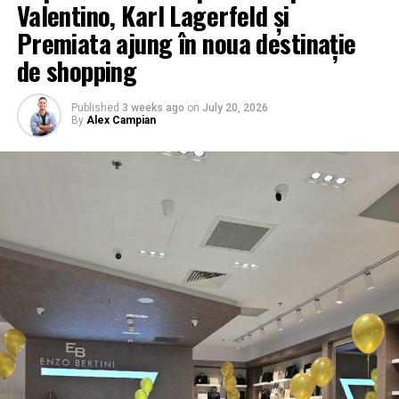
Valentino, Karl Lagerfeld și
Premiata ajung în noua destinație
de shopping
Published
3 weeks ago
on
July 20, 2026
By
Alex Campian