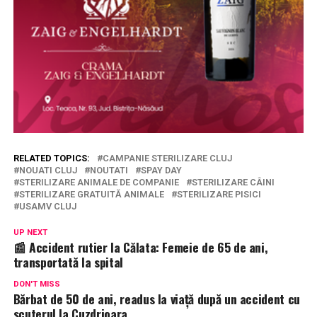
RELATED TOPICS:
CAMPANIE STERILIZARE CLUJ
NOUATI CLUJ
NOUTATI
SPAY DAY
STERILIZARE ANIMALE DE COMPANIE
STERILIZARE CÂINI
STERILIZARE GRATUITĂ ANIMALE
STERILIZARE PISICI
USAMV CLUJ
UP NEXT
📰 Accident rutier la Călata: Femeie de 65 de ani,
transportată la spital
DON'T MISS
Bărbat de 50 de ani, readus la viață după un accident cu
scuterul la Cuzdrioara