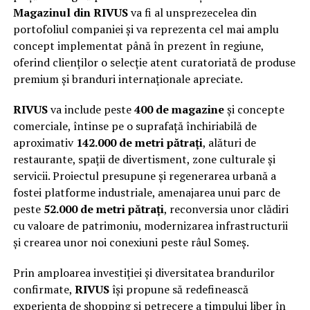
Magazinul din RIVUS
va fi al unsprezecelea din
portofoliul companiei și va reprezenta cel mai amplu
concept implementat până în prezent în regiune,
oferind clienților o selecție atent curatoriată de produse
premium și branduri internaționale apreciate.
RIVUS
va include peste
400 de magazine
și concepte
comerciale, întinse pe o suprafață închiriabilă de
aproximativ
142.000 de metri pătrați
, alături de
restaurante, spații de divertisment, zone culturale și
servicii. Proiectul presupune și regenerarea urbană a
fostei platforme industriale, amenajarea unui parc de
peste
52.000 de metri pătrați
, reconversia unor clădiri
cu valoare de patrimoniu, modernizarea infrastructurii
și crearea unor noi conexiuni peste râul Someș.
Prin amploarea investiției și diversitatea brandurilor
confirmate,
RIVUS
își propune să redefinească
experiența de shopping și petrecere a timpului liber în