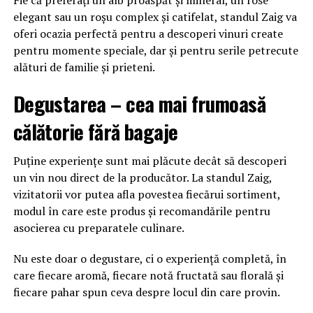
Fie că preferați un alb proaspăt și mineral, un rosé
elegant sau un roșu complex și catifelat, standul Zaig va
oferi ocazia perfectă pentru a descoperi vinuri create
pentru momente speciale, dar și pentru serile petrecute
alături de familie și prieteni.
Degustarea – cea mai frumoasă
călătorie fără bagaje
Puține experiențe sunt mai plăcute decât să descoperi
un vin nou direct de la producător. La standul Zaig,
vizitatorii vor putea afla povestea fiecărui sortiment,
modul în care este produs și recomandările pentru
asocierea cu preparatele culinare.
Nu este doar o degustare, ci o experiență completă, în
care fiecare aromă, fiecare notă fructată sau florală și
fiecare pahar spun ceva despre locul din care provin.