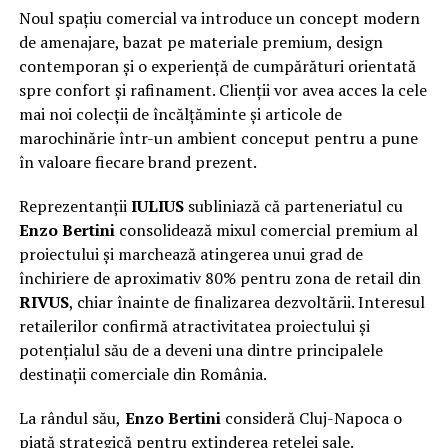
Noul spațiu comercial va introduce un concept modern
de amenajare, bazat pe materiale premium, design
contemporan și o experiență de cumpărături orientată
spre confort și rafinament. Clienții vor avea acces la cele
mai noi colecții de încălțăminte și articole de
marochinărie într-un ambient conceput pentru a pune
în valoare fiecare brand prezent.
Reprezentanții
IULIUS
subliniază că parteneriatul cu
Enzo Bertini
consolidează mixul comercial premium al
proiectului și marchează atingerea unui grad de
închiriere de aproximativ 80% pentru zona de retail din
RIVUS
, chiar înainte de finalizarea dezvoltării. Interesul
retailerilor confirmă atractivitatea proiectului și
potențialul său de a deveni una dintre principalele
destinații comerciale din România.
La rândul său,
Enzo Bertini
consideră Cluj-Napoca o
piață strategică pentru extinderea rețelei sale.