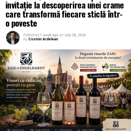
invitație la descoperirea unei crame
care transformă fiecare sticlă într-
o poveste
Published
1 week ago
on
July 28, 2026
By
Cosmin Ardelean