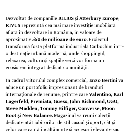
Dezvoltat de companiile
IULIUS
și
Atterbury Europe
,
RIVUS
reprezintă cea mai mare investiție imobiliară
aflată în dezvoltare în România, în valoare de
aproximativ
550 de milioane de euro
. Proiectul
transformă fosta platformă industrială Carbochim într-
o destinație urbană modernă, unde shoppingul,
relaxarea, cultura și spațiile verzi vor forma un
ecosistem integrat dedicat comunității.
În cadrul viitorului complex comercial,
Enzo Bertini
va
aduce un portofoliu impresionant de branduri
internaționale de renume, printre care
Valentino
,
Karl
Lagerfeld, Premiata, Guess, John Richmond, UGG,
Steve Madden, Tommy Hilfiger, Converse, Moon
Boot și New Balance
. Magazinul va reuni colecții
dedicate atât iubitorilor de stil casual și sport, cât și
celor care caută încălțăminte și accesorii elegante sau