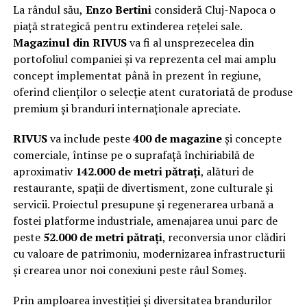
La rândul său,
Enzo Bertini
consideră Cluj-Napoca o
piață strategică pentru extinderea rețelei sale.
Magazinul din RIVUS
va fi al unsprezecelea din
portofoliul companiei și va reprezenta cel mai amplu
concept implementat până în prezent în regiune,
oferind clienților o selecție atent curatoriată de produse
premium și branduri internaționale apreciate.
RIVUS
va include peste
400 de magazine
și concepte
comerciale, întinse pe o suprafață închiriabilă de
aproximativ
142.000 de metri pătrați
, alături de
restaurante, spații de divertisment, zone culturale și
servicii. Proiectul presupune și regenerarea urbană a
fostei platforme industriale, amenajarea unui parc de
peste
52.000 de metri pătrați
, reconversia unor clădiri
cu valoare de patrimoniu, modernizarea infrastructurii
și crearea unor noi conexiuni peste râul Someș.
Prin amploarea investiției și diversitatea brandurilor