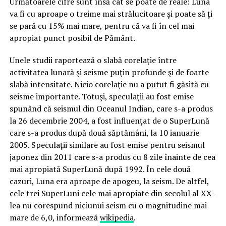
Următoarele cifre sunt însă cât se poate de reale: Luna
va fi cu aproape o treime mai strălucitoare şi poate să ţi
se pară cu 15% mai mare, pentru că va fi în cel mai
apropiat punct posibil de Pământ.
Unele studii raportează o slabă corelaţie între
activitatea lunară şi seisme puţin profunde şi de foarte
slabă intensitate. Nicio corelaţie nu a putut fi găsită cu
seisme importante. Totuşi, speculaţii au fost emise
spunând că seismul din Oceanul Indian, care s-a produs
la 26 decembrie 2004, a fost influenţat de o SuperLună
care s-a produs după două săptămâni, la 10 ianuarie
2005. Speculaţii similare au fost emise pentru seismul
japonez din 2011 care s-a produs cu 8 zile înainte de cea
mai apropiată SuperLună după 1992. În cele două
cazuri, Luna era aproape de apogeu, la seism. De altfel,
cele trei SuperLuni cele mai apropiate din secolul al XX-
lea nu corespund niciunui seism cu o magnitudine mai
mare de 6,0, informează
wikipedia
.