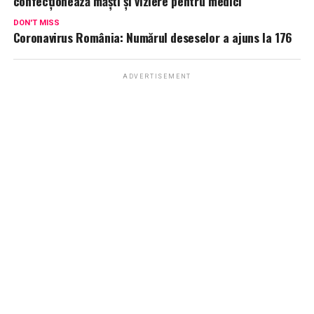
confecționează măști și viziere pentru medici
DON'T MISS
Coronavirus România: Numărul deseselor a ajuns la 176
ADVERTISEMENT