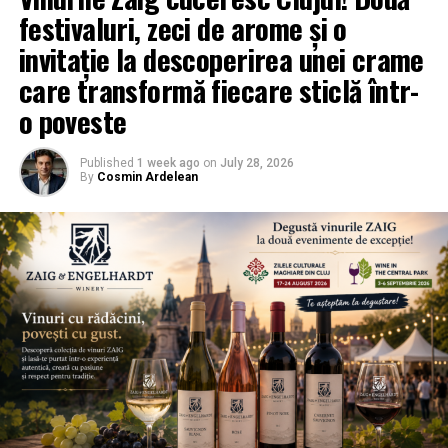
festivaluri, zeci de arome și o
invitație la descoperirea unei crame
care transformă fiecare sticlă într-
o poveste
Published
1 week ago
on
July 28, 2026
By
Cosmin Ardelean