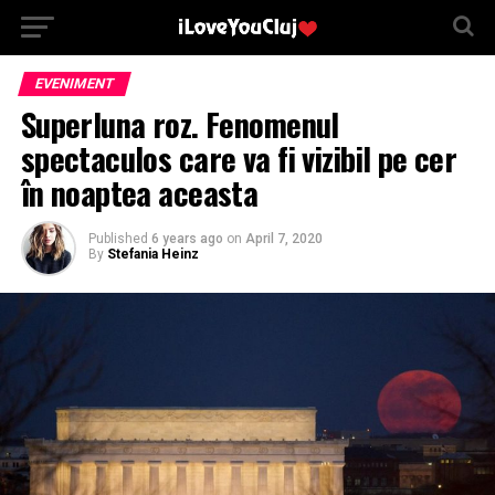
EVENIMENT
Superluna roz. Fenomenul
spectaculos care va fi vizibil pe cer
în noaptea aceasta
Published
6 years ago
on
April 7, 2020
By
Stefania Heinz