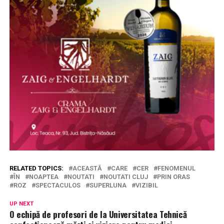
RELATED TOPICS:
ACEASTĂ
CARE
CER
FENOMENUL
ÎN
NOAPTEA
NOUTATI
NOUTATI CLUJ
PRIN ORAS
ROZ
SPECTACULOS
SUPERLUNA
VIZIBIL
UP NEXT
O echipă de profesori de la Universitatea Tehnică