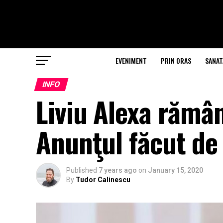
EVENIMENT
PRIN ORAS
SANAT
INFO
Liviu Alexa rămâ
Anunţul făcut de
Published
7 years ago
on
January 15, 2020
By
Tudor Calinescu