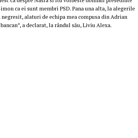
iesc ca despre Nasra si Itu vorbeste domnul presedinte
imon ca ei sunt membri PSD. Pana una alta, la alegerile
 negresit, alaturi de echipa mea compusa din Adrian
ncan”, a declarat, la rândul său, Liviu Alexa.