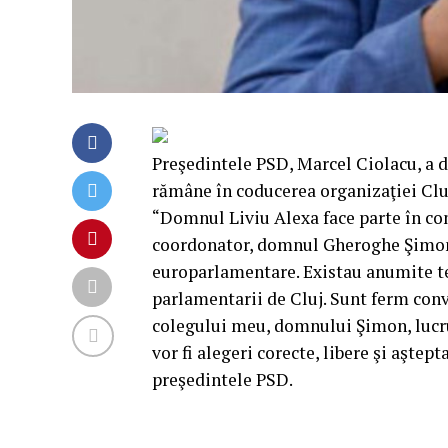
Preşedintele PSD, Marcel Ciolacu, a de
rămâne în coducerea organizaţiei Clu
“Domnul Liviu Alexa face parte în co
coordonator, domnul Gheroghe Şimon. 
europarlamentare. Existau anumite te
parlamentarii de Cluj. Sunt ferm convi
colegului meu, domnului Şimon, lucrur
vor fi alegeri corecte, libere şi aşte
preşedintele PSD.