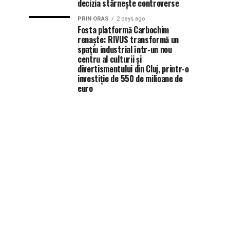
decizia stârnește controverse
PRIN ORAS
2 days ago
Fosta platformă Carbochim
renaște: RIVUS transformă un
spațiu industrial într-un nou
centru al culturii și
divertismentului din Cluj, printr-o
investiție de 550 de milioane de
euro