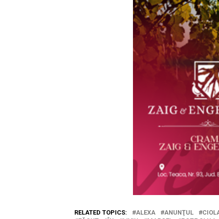
RELATED TOPICS:
ALEXA
ANUNŢUL
CIOL