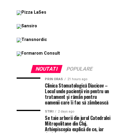
NOUTATI
POPULARE
PRIN ORAS
21 hours ago
Clinica Stomatologică Diacicov –
Locul unde pacienții vin pentru un
tratament și rămân pentru
oamenii care îi fac să zâmbească
STIRI
2 days ago
Se taie arborii din jurul Catedralei
Mitropolitane din Cluj.
Arhiepiscopia explică de ce, iar