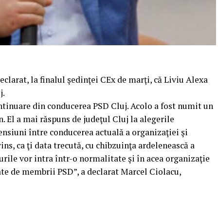
clarat, la finalul şedinţei CEx de marţi, că Liviu Alexa
j.
ntinuare din conducerea PSD Cluj. Acolo a fost numit un
El a mai răspuns de judeţul Cluj la alegerile
nsiuni între conducerea actuală a organizaţiei şi
ns, ca ţi data trecută, cu chibzuinţa ardelenească a
ile vor intra într-o normalitate şi în acea organizaţie
ptate de membrii PSD”, a declarat Marcel Ciolacu,