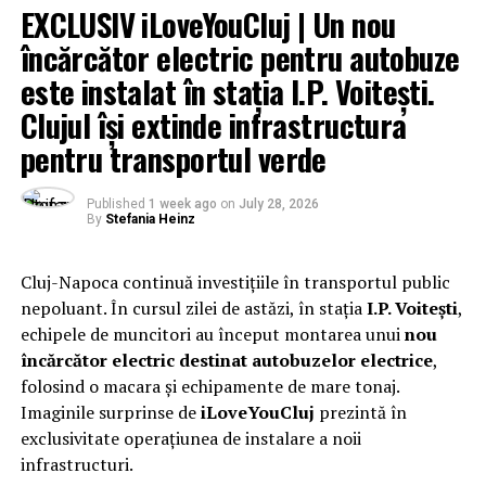
EXCLUSIV iLoveYouCluj | Un nou
încărcător electric pentru autobuze
este instalat în stația I.P. Voitești.
Clujul își extinde infrastructura
pentru transportul verde
Published
1 week ago
on
July 28, 2026
By
Stefania Heinz
Cluj-Napoca continuă investițiile în transportul public
nepoluant. În cursul zilei de astăzi, în stația
I.P. Voitești
,
echipele de muncitori au început montarea unui
nou
încărcător electric destinat autobuzelor electrice
,
folosind o macara și echipamente de mare tonaj.
Imaginile surprinse de
iLoveYouCluj
prezintă în
exclusivitate operațiunea de instalare a noii
infrastructuri.