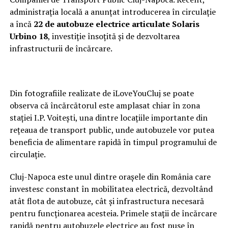
administrația locală a anunțat introducerea în circulație
a încă
22 de autobuze electrice articulate Solaris
Urbino 18
, investiție însoțită și de dezvoltarea
infrastructurii de încărcare.
Din fotografiile realizate de iLoveYouCluj se poate
observa că încărcătorul este amplasat chiar în zona
stației I.P. Voitești, una dintre locațiile importante din
rețeaua de transport public, unde autobuzele vor putea
beneficia de alimentare rapidă în timpul programului de
circulație.
Cluj-Napoca este unul dintre orașele din România care
investesc constant în mobilitatea electrică, dezvoltând
atât flota de autobuze, cât și infrastructura necesară
pentru funcționarea acesteia. Primele stații de încărcare
rapidă pentru autobuzele electrice au fost puse în