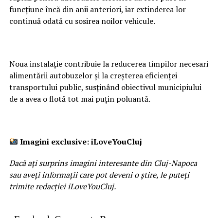
funcțiune încă din anii anteriori, iar extinderea lor
continuă odată cu sosirea noilor vehicule.
Noua instalație contribuie la reducerea timpilor necesari
alimentării autobuzelor și la creșterea eficienței
transportului public, susținând obiectivul municipiului
de a avea o flotă tot mai puțin poluantă.
Imagini exclusive: iLoveYouCluj
Dacă ați surprins imagini interesante din Cluj-Napoca
sau aveți informații care pot deveni o știre, le puteți
trimite redacției iLoveYouCluj.