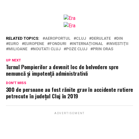
RELATED TOPICS:
AEROPORTUL
CLUJ
DERULATE
DIN
EURO
EUROPENE
FONDURI
INTERNAȚIONAL
INVESTIȚII
MILIOANE
NOUTATI CLUJ
POZE CLUJ
PRIN ORAS
UP NEXT
Turnul Pompierilor a devenit loc de belvedere spre
nemuncă și impotență administrativă
DON'T MISS
300 de persoane au fost rănite grav în accidente rutiere
petrecute în județul Cluj în 2019
ADVERTISEMENT