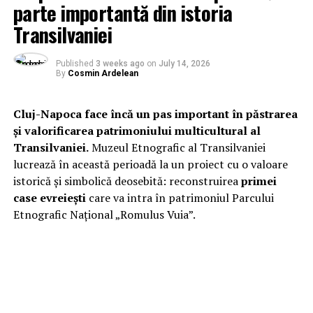
parte importantă din istoria
Transilvaniei
Published
3 weeks ago
on
July 14, 2026
By
Cosmin Ardelean
Cluj-Napoca face încă un pas important în păstrarea
și valorificarea patrimoniului multicultural al
Transilvaniei.
Muzeul Etnografic al Transilvaniei
lucrează în această perioadă la un proiect cu o valoare
istorică și simbolică deosebită: reconstruirea
primei
case evreiești
care va intra în patrimoniul Parcului
Etnografic Național „Romulus Vuia”.