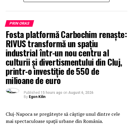
PRIN ORAS
Fosta platformă Carbochim renaște:
RIVUS transformă un spațiu
industrial într-un nou centru al
culturii și divertismentului din Cluj,
printr-o investiție de 550 de
milioane de euro
Published
15 hours ago
on
August 6, 2026
By
Egon Kilin
Cluj-Napoca se pregătește să câștige unul dintre cele
mai spectaculoase spații urbane din România.