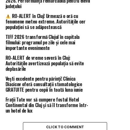
2026. Performanță remarcabilă pentru elevii
județului
RO-ALERT în Cluj! Urmează o oră cu
fenomene meteo extreme. Autoritățile cer
populației să se adăpostească
TIFF 2026 transformă Clujul în capitala
filmului: programul pe zile și cele mai
importante evenimente
RO-ALERT de vreme severă în Cluj:
Autoritățile avertizează populația să evite
deplasările
Vești excelente pentru părinți! Clinica
Diacicov oferă consultații stomatologice
GRATUITE pentru copii în toată luna iunie
Frații Tate vor să cumpere fostul Hotel
Continental din Cluj și să îl transforme într-
un hotel de lux
CLICK TO COMMENT