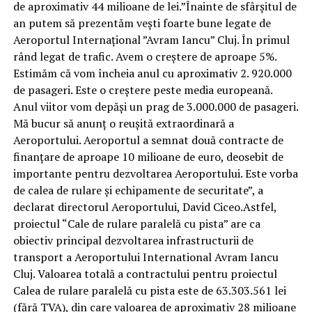
de aproximativ 44 milioane de lei.”Înainte de sfârșitul de
an putem să prezentăm vești foarte bune legate de
Aeroportul Internațional ”Avram Iancu” Cluj. În primul
rând legat de trafic. Avem o creștere de aproape 5%.
Estimăm că vom încheia anul cu aproximativ 2. 920.000
de pasageri. Este o creștere peste media europeană.
Anul viitor vom depăși un prag de 3.000.000 de pasageri.
Mă bucur să anunț o reușită extraordinară a
Aeroportului. Aeroportul a semnat două contracte de
finanțare de aproape 10 milioane de euro, deosebit de
importante pentru dezvoltarea Aeroportului. Este vorba
de calea de rulare și echipamente de securitate”, a
declarat directorul Aeroportului, David Ciceo.Astfel,
proiectul “Cale de rulare paralelă cu pista” are ca
obiectiv principal dezvoltarea infrastructurii de
transport a Aeroportului International Avram Iancu
Cluj. Valoarea totală a contractului pentru proiectul
Calea de rulare paralelă cu pista este de 63.303.561 lei
(fără TVA), din care valoarea de aproximativ 28 milioane