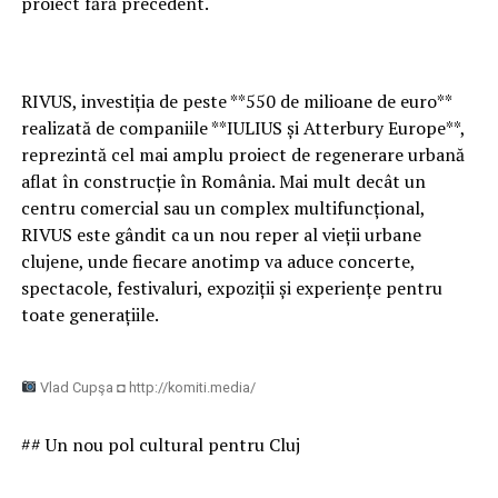
proiect fără precedent.
RIVUS, investiția de peste **550 de milioane de euro**
realizată de companiile **IULIUS și Atterbury Europe**,
reprezintă cel mai amplu proiect de regenerare urbană
aflat în construcție în România. Mai mult decât un
centru comercial sau un complex multifuncțional,
RIVUS este gândit ca un nou reper al vieții urbane
clujene, unde fiecare anotimp va aduce concerte,
spectacole, festivaluri, expoziții și experiențe pentru
toate generațiile.
Vlad Cupşa ◘ http://komiti.media/
## Un nou pol cultural pentru Cluj