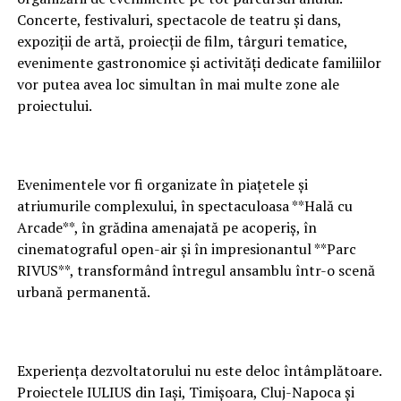
Concerte, festivaluri, spectacole de teatru și dans,
expoziții de artă, proiecții de film, târguri tematice,
evenimente gastronomice și activități dedicate familiilor
vor putea avea loc simultan în mai multe zone ale
proiectului.
Evenimentele vor fi organizate în piațetele și
atriumurile complexului, în spectaculoasa **Hală cu
Arcade**, în grădina amenajată pe acoperiș, în
cinematograful open-air și în impresionantul **Parc
RIVUS**, transformând întregul ansamblu într-o scenă
urbană permanentă.
Experiența dezvoltatorului nu este deloc întâmplătoare.
Proiectele IULIUS din Iași, Timișoara, Cluj-Napoca și