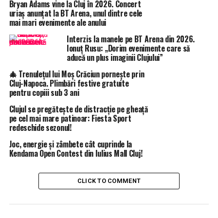
Bryan Adams vine la Cluj în 2026. Concert
uriaș anunțat la BT Arena, unul dintre cele
mai mari evenimente ale anului
Interzis la manele pe BT Arena din 2026.
Ionuț Rusu: „Dorim evenimente care să
aducă un plus imaginii Clujului”
🎄 Trenulețul lui Moș Crăciun pornește prin
Cluj-Napoca. Plimbări festive gratuite
pentru copiii sub 3 ani
Clujul se pregătește de distracție pe gheață
pe cel mai mare patinoar: Fiesta Sport
redeschide sezonul!
Joc, energie și zâmbete cât cuprinde la
Kendama Open Contest din Iulius Mall Cluj!
CLICK TO COMMENT