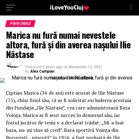
PRIN ORAS
Marica nu fură numai nevestele
altora, fură și din averea nașului Ilie
Năstase
Published
5 years ago
on
November 12, 2021
By
Alex Campian
Ciprian Marica (36 de ani) este acuzat de Ilie Năstase
(75), chiar finul său, că ar fi solicitat excluderea acestuia
din Fundația „Ilie Năstase”, cea care administrează Baza
Voința. Marica ar fi avut succes în demersul său, iar
fostul jucător de tenis s-a declarat trădat: „Mi-a luat
baza, nu-mi vine să cred”. Baza sportivă Voința din
București, „născută” în 1956, a fost preluată de Ilie