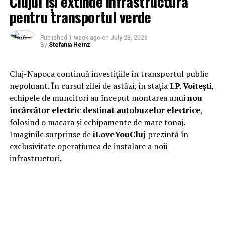
Clujul își extinde infrastructura
pentru transportul verde
Published
1 week ago
on
July 28, 2026
By
Stefania Heinz
Cluj-Napoca continuă investițiile în transportul public
nepoluant. În cursul zilei de astăzi, în stația
I.P. Voitești
,
echipele de muncitori au început montarea unui
nou
încărcător electric destinat autobuzelor electrice
,
folosind o macara și echipamente de mare tonaj.
Imaginile surprinse de
iLoveYouCluj
prezintă în
exclusivitate operațiunea de instalare a noii
infrastructuri.