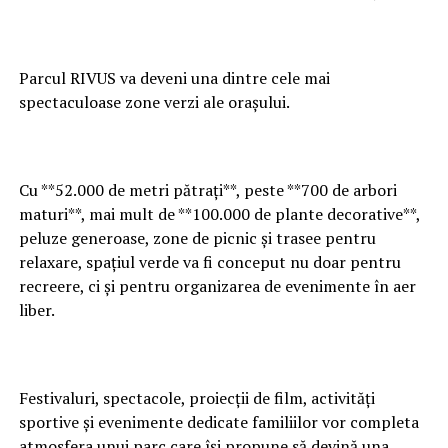
Parcul RIVUS va deveni una dintre cele mai
spectaculoase zone verzi ale orașului.
Cu **52.000 de metri pătrați**, peste **700 de arbori
maturi**, mai mult de **100.000 de plante decorative**,
peluze generoase, zone de picnic și trasee pentru
relaxare, spațiul verde va fi conceput nu doar pentru
recreere, ci și pentru organizarea de evenimente în aer
liber.
Festivaluri, spectacole, proiecții de film, activități
sportive și evenimente dedicate familiilor vor completa
atmosfera unui parc care își propune să devină una