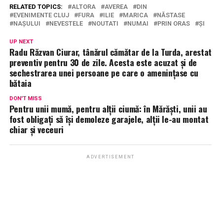
RELATED TOPICS:
ALTORA
AVEREA
DIN
EVENIMENTE CLUJ
FURA
ILIE
MARICA
NĂSTASE
NAȘULUI
NEVESTELE
NOUTATI
NUMAI
PRIN ORAS
ȘI
UP NEXT
Radu Răzvan Ciurar, tânărul cămătar de la Turda, arestat
preventiv pentru 30 de zile. Acesta este acuzat și de
sechestrarea unei persoane pe care o amenințase cu
bătaia
DON'T MISS
Pentru unii mumă, pentru alții ciumă: în Mărăști, unii au
fost obligați să își demoleze garajele, alții le-au montat
chiar și veceuri
ADVERTISEMENT