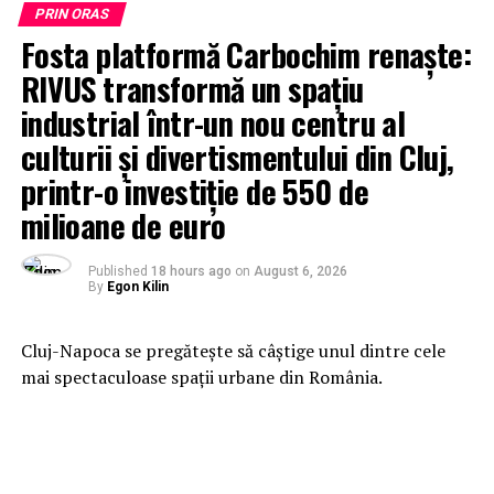
PRIN ORAS
Fosta platformă Carbochim renaște:
RIVUS transformă un spațiu
industrial într-un nou centru al
culturii și divertismentului din Cluj,
printr-o investiție de 550 de
milioane de euro
Published
18 hours ago
on
August 6, 2026
By
Egon Kilin
Cluj-Napoca se pregătește să câștige unul dintre cele
mai spectaculoase spații urbane din România.