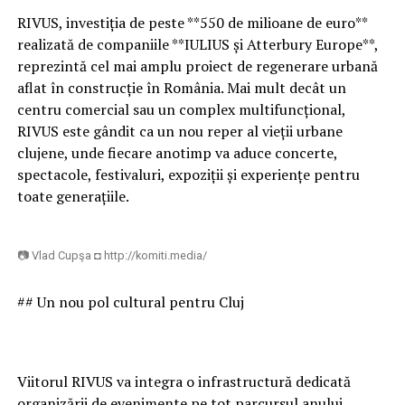
RIVUS, investiția de peste **550 de milioane de euro**
realizată de companiile **IULIUS și Atterbury Europe**,
reprezintă cel mai amplu proiect de regenerare urbană
aflat în construcție în România. Mai mult decât un
centru comercial sau un complex multifuncțional,
RIVUS este gândit ca un nou reper al vieții urbane
clujene, unde fiecare anotimp va aduce concerte,
spectacole, festivaluri, expoziții și experiențe pentru
toate generațiile.
📷 Vlad Cupşa ◘ http://komiti.media/
## Un nou pol cultural pentru Cluj
Viitorul RIVUS va integra o infrastructură dedicată
organizării de evenimente pe tot parcursul anului.