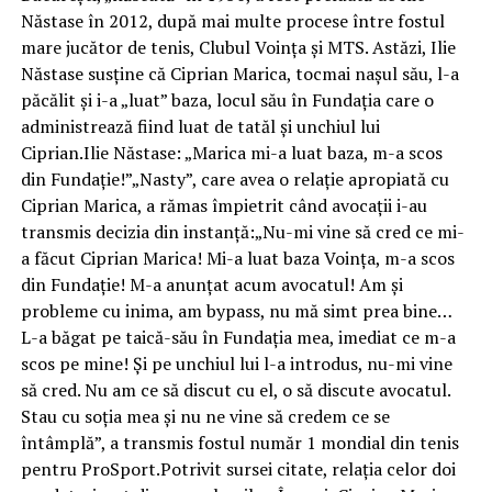
Năstase în 2012, după mai multe procese între fostul
mare jucător de tenis, Clubul Voința și MTS. Astăzi, Ilie
Năstase susține că Ciprian Marica, tocmai nașul său, l-a
păcălit și i-a „luat” baza, locul său în Fundația care o
administrează fiind luat de tatăl și unchiul lui
Ciprian.Ilie Năstase: „Marica mi-a luat baza, m-a scos
din Fundație!”„Nasty”, care avea o relație apropiată cu
Ciprian Marica, a rămas împietrit când avocații i-au
transmis decizia din instanță:„Nu-mi vine să cred ce mi-
a făcut Ciprian Marica! Mi-a luat baza Voința, m-a scos
din Fundație! M-a anunțat acum avocatul! Am și
probleme cu inima, am bypass, nu mă simt prea bine…
L-a băgat pe taică-său în Fundația mea, imediat ce m-a
scos pe mine! Și pe unchiul lui l-a introdus, nu-mi vine
să cred. Nu am ce să discut cu el, o să discute avocatul.
Stau cu soția mea și nu ne vine să credem ce se
întâmplă”, a transmis fostul număr 1 mondial din tenis
pentru ProSport.Potrivit sursei citate, relația celor doi