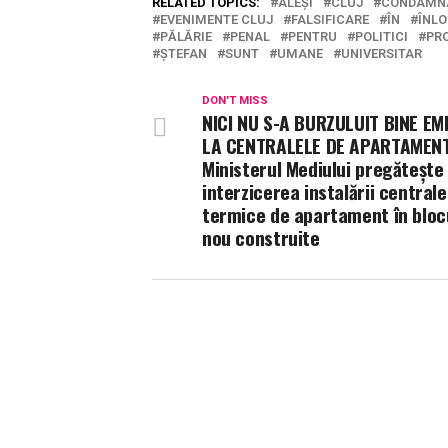
RELATED TOPICS:
ALEȘI
CLUJ
CONDAMN
EVENIMENTE CLUJ
FALSIFICARE
ÎN
ÎNLO
PĂLĂRIE
PENAL
PENTRU
POLITICI
PR
ȘTEFAN
SUNT
UMANE
UNIVERSITAR
DON'T MISS
NICI NU S-A BURZULUIT BINE EM
LA CENTRALELE DE APARTAMENT
Ministerul Mediului pregătește
interzicerea instalării centrale
termice de apartament în bloc
nou construite