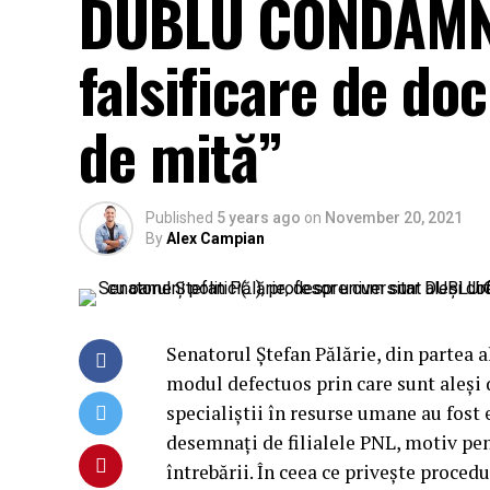
DUBLU CONDAMNA
falsificare de do
de mită”
Published
5 years ago
on
November 20, 2021
By
Alex Campian
Senatorul Ștefan Pălărie, din partea a
modul defectuos prin care sunt aleși d
specialiștii în resurse umane au fost
desemnați de filialele PNL, motiv pen
întrebării. În ceea ce privește proced