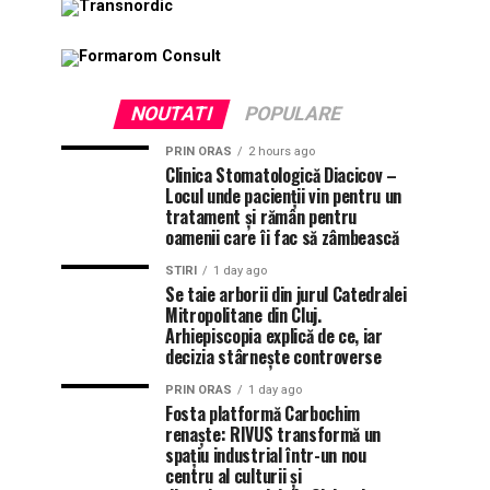
NOUTATI
POPULARE
PRIN ORAS
2 hours ago
Clinica Stomatologică Diacicov –
Locul unde pacienții vin pentru un
tratament și rămân pentru
oamenii care îi fac să zâmbească
STIRI
1 day ago
Se taie arborii din jurul Catedralei
Mitropolitane din Cluj.
Arhiepiscopia explică de ce, iar
decizia stârnește controverse
PRIN ORAS
1 day ago
Fosta platformă Carbochim
renaște: RIVUS transformă un
spațiu industrial într-un nou
centru al culturii și