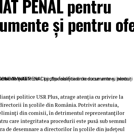
T PENAL pentru
cumente și pentru ofe
lianței politice USR Plus, atrage atenția cu privire la
irectorii în școlile din România. Potrivit acestuia,
 eliminți din comisii, în detrimentul reprezentanților
tru care integritatea procedurii este pusă sub semnul
ura de desemnare a directorilor în școlile din județeul