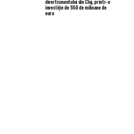
divertismentului din Cluj, printr-o
investiție de 550 de milioane de
euro