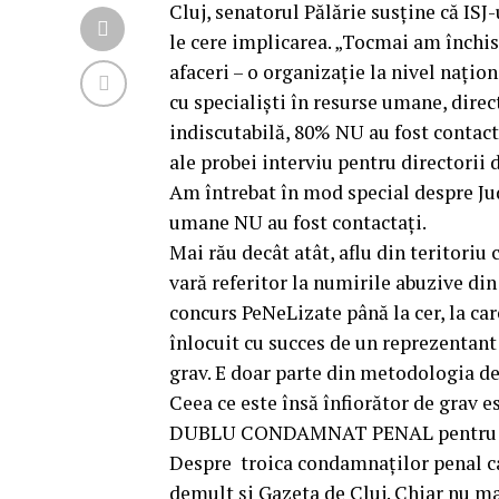
Cluj, senatorul Pălărie susține că ISJ
le cere implicarea. „Tocmai am închis
afaceri – o organizație la nivel națion
cu specialiști în resurse umane, dire
indiscutabilă, 80% NU au fost contact
ale probei interviu pentru directorii d
Am întrebat în mod special despre Jude
umane NU au fost contactați.
Mai rău decât atât, aflu din teritoriu 
vară referitor la numirile abuzive din
concurs PeNeLizate până la cer, la ca
înlocuit cu succes de un reprezentant 
grav. E doar parte din metodologia d
Ceea ce este însă înfiorător de grav e
DUBLU CONDAMNAT PENAL pentru falsi
Despre troica condamnaților penal ca
demult și Gazeta de Cluj. Chiar nu mai