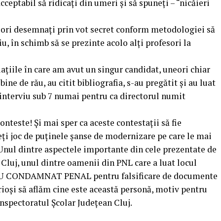
eptabil să ridicați din umeri și să spuneți – “nicăieri
sori desemnați prin vot secret conform metodologiei să
u, în schimb să se prezinte acolo alți profesori la
ațiile în care am avut un singur candidat, uneori chiar
ine de rău, au citit bibliografia, s-au pregătit și au luat
interviu sub 7 numai pentru ca directorul numit
onteste! Și mai sper ca aceste contestații să fie
eți joc de puținele șanse de modernizare pe care le mai
Unul dintre aspectele importante din cele prezentate de
 Cluj, unul dintre oamenii din PNL care a luat locul
UBLU CONDAMNAT PENAL pentru falsificare de documente
rioși să aflăm cine este această personă, motiv pentru
Inspectoratul Școlar Județean Cluj.