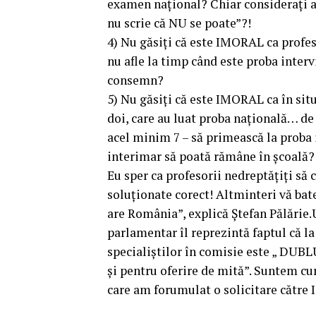
examen național? Chiar considerați acc
nu scrie că NU se poate”?!
4) Nu găsiți că este IMORAL ca profe
nu afle la timp când este proba intervi
consemn?
5) Nu găsiți că este IMORAL ca în situ
doi, care au luat proba națională… de b
acel minim 7 – să primească la proba 
interimar să poată rămâne în școală?
Eu sper ca profesorii nedreptățiți să c
soluționate corect! Altminteri vă bat
are România”, explică Ștefan Pălărie.
parlamentar îl reprezintă faptul că la
specialiștilor în comisie este „ D
și pentru oferire de mită”. Suntem cu
care am forumulat o solicitare către 