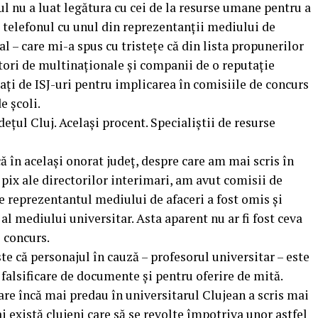
-ul nu a luat legătura cu cei de la resurse umane pentru a
 telefonul cu unul din reprezentanții mediului de
al – care mi-a spus cu tristețe că din lista propunerilor
ctori de multinaționale și companii de o reputație
ați de ISJ-uri pentru implicarea în comisiile de concurs
e școli.
țul Cluj. Același procent. Specialiștii de resurse
că în același onorat județ, despre care am mai scris în
 pix ale directorilor interimari, am avut comisii de
re reprezentantul mediului de afaceri a fost omis și
al mediului universitar. Asta aparent nu ar fi fost ceva
e concurs.
ste că personajul în cauză – profesorul universitar – este
ficare de documente și pentru oferire de mită.
re încă mai predau în universitarul Clujean a scris mai
 există clujeni care să se revolte împotriva unor astfel