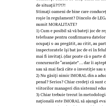
de situații?!?!?!
Stimați oameni de bine care conduceți 
roșie în regulament? Dincolo de LEGA
numit MORALITATE?
1) Cum e posibil să vă bateți joc de r
telefoane pentru confirmarea datelor 
ocupați s-au pregătit, au citit, au par
inspectoratele își bat joc de ei în fe
mai fi invitați. (dar poate că o parte 
concursurile “aranjate” … dar îi aștep
sau să mai facă câte o investiție sau 
2) Nu găsiți nimic IMORAL din a aduc
penal? Serios? Chiar credeți că sunt 
viitorilor manageri din sistemul edu
3) Chiar trebuie trecut în metodologia
națională este IMORAL să ajungă evalu