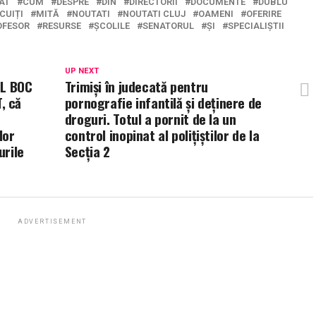
AT
CUM
DESPRE
DIN
DIRECTORII
DOCUMENTE
DUBLU
CUIȚI
MITĂ
NOUTATI
NOUTATI CLUJ
OAMENI
OFERIRE
OFESOR
RESURSE
ȘCOLILE
SENATORUL
ȘI
SPECIALIȘTII
UP NEXT
IL BOC
Trimiși în judecată pentru
, că
pornografie infantilă și deținere de
droguri. Totul a pornit de la un
lor
control inopinat al polițiștilor de la
urile
Secția 2
ADVERTISEMENT