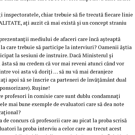
inspectoratele, chiar trebuie să fie trecută fiecare linie
LITATE, ați auzit că mai există și un concept straniu
eprezentanții mediului de afaceri care încă așteaptă
la care trebuie să participe la interviuri? Oamenii ăștia
ticipat la sesiuni de instruire. Dacă Ministerul și
lul ăsta să nu credem că vor mai reveni atunci cănd vor
dintre voi asta vă doriți … să nu vă mai deranjeze
tați apoi să se înscrie ca parteneri de învățământ dual
sponsorizare). Rușine!
e profesori în comisie care sunt dublu condamnați
cele mai bune exemple de evaluatori care să dea note
cațional?
 de concurs că profesorii care au picat la proba scrisă
atori la proba interviu a celor care au trecut acest