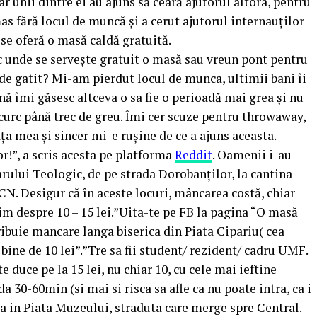
ar unii dintre ei au ajuns să ceară ajutorul altora, pentru
s fără locul de muncă și a cerut ajutorul internauților
 se oferă o masă caldă gratuită.
oc unde se servește gratuit o masă sau vreun pont pentru
 de gatit? Mi-am pierdut locul de munca, ultimii bani îi
ână îmi găsesc altceva o sa fie o perioadă mai grea și nu
urc până trec de greu. Îmi cer scuze pentru throwaway,
ța mea și sincer mi-e rușine de ce a ajuns aceasta.
r!”, a scris acesta pe platforma
Reddit
. Oamenii i-au
rului Teologic, de pe strada Dorobanților, la cantina
N. Desigur că în aceste locuri, mâncarea costă, chiar
bim despre 10 – 15 lei.”Uita-te pe FB la pagina “O masă
stribuie mancare langa biserica din Piata Cipariu( cea
ine de 10 lei”.”Tre sa fii student/ rezident/ cadru UMF.
duce pe la 15 lei, nu chiar 10, cu cele mai ieftine
da 30-60min (si mai si risca sa afle ca nu poate intra, ca i
ca in Piata Muzeului, straduta care merge spre Central.