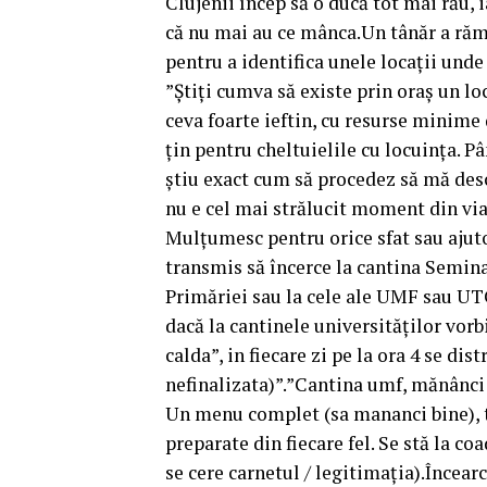
Clujenii încep să o ducă tot mai rău, i
că nu mai au ce mânca.Un tânăr a răma
pentru a identifica unele locații unde
”Știți cumva să existe prin oraș un l
ceva foarte ieftin, cu resurse minime
țin pentru cheltuielile cu locuința. P
știu exact cum să procedez să mă desc
nu e cel mai strălucit moment din via
Mulțumesc pentru orice sfat sau ajuto
transmis să încerce la cantina Semina
Primăriei sau la cele ale UMF sau UTC
dacă la cantinele universităților vor
calda”, in fiecare zi pe la ora 4 se di
nefinalizata)”.”Cantina umf, mănânci b
Un menu complet (sa mananci bine), te 
preparate din fiecare fel. Se stă la coa
se cere carnetul / legitimația).Încear