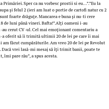
 a Primăriei. Sper ca nu vorbesc prostii si eu…”.”Eu la
a și felul 2 (ieri am luat o portie de cartofi natur cu 2
 sunt foarte drăguțe. Mancarea e buna și nu-ti cere
18 de luni până vineri. Bafta!”.Alți oameni i-au
i-au cerut CV -ul. Cel mai emoționant comentariu a
-a oferit să îi trimită ultimii 20 de lei pe care îi mai
 și am făcut cumpărăturile. Am vreo 20 de lei pe Revolut
Dacă vrei lasă-mi mesaj să îți trimit banii, poate te
t, îmi pare rău”, a spus acesta.