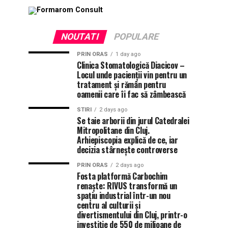
NOUTATI
POPULARE
PRIN ORAS
1 day ago
Clinica Stomatologică Diacicov –
Locul unde pacienții vin pentru un
tratament și rămân pentru
oamenii care îi fac să zâmbească
STIRI
2 days ago
Se taie arborii din jurul Catedralei
Mitropolitane din Cluj.
Arhiepiscopia explică de ce, iar
decizia stârnește controverse
PRIN ORAS
2 days ago
Fosta platformă Carbochim
renaște: RIVUS transformă un
spațiu industrial într-un nou
centru al culturii și
divertismentului din Cluj, printr-o
investiție de 550 de milioane de