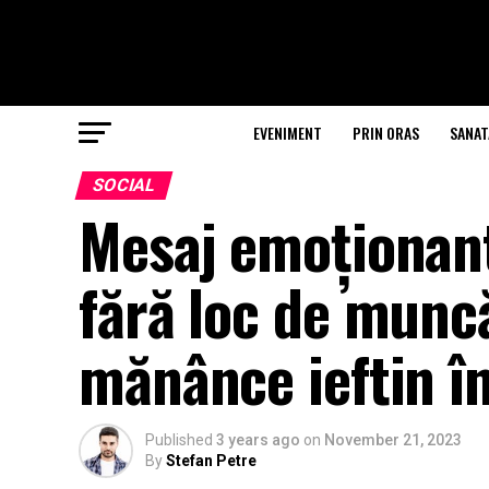
EVENIMENT
PRIN ORAS
SANAT
SOCIAL
Mesaj emoționant
fără loc de munc
mănânce ieftin î
Published
3 years ago
on
November 21, 2023
By
Stefan Petre