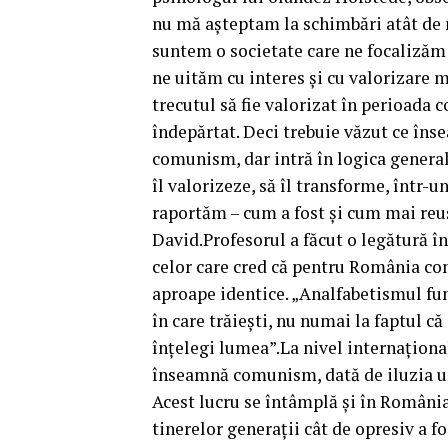
nu mă așteptam la schimbări atât de m
suntem o societate care ne focalizăm 
ne uităm cu interes și cu valorizare 
trecutul să fie valorizat în perioada
îndepărtat. Deci trebuie văzut ce înse
comunism, dar intră în logica generală
îl valorizeze, să îl transforme, într-u
raportăm – cum a fost și cum mai reu
David.Profesorul a făcut o legătură î
celor care cred că pentru România co
aproape identice. „Analfabetismul func
în care trăiești, nu numai la faptul c
înțelegi lumea”.La nivel internațional,
înseamnă comunism, dată de iluzia une
Acest lucru se întâmplă și în România
tinerelor generații cât de opresiv a 