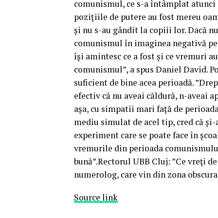
comunismul, ce s-a întâmplat atunci a
pozițiile de putere au fost mereu oa
și nu s-au gândit la copiii lor. Dacă n
comunismul în imaginea negativă pe ca
își amintesc ce a fost și ce vremuri a
comunismul”, a spus Daniel David. Po
suficient de bine acea perioadă. ”Drep
efectiv că nu aveai căldură, n-aveai 
așa, cu simpatii mari față de perioad
mediu simulat de acel tip, cred că și-
experiment care se poate face în școa
vremurile din perioada comunismului,
bună”.Rectorul UBB Cluj: ”Ce vreţi de 
numerolog, care vin din zona obscur
Source link