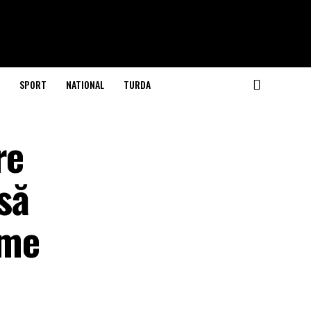
SPORT
NATIONAL
TURDA
re
să
eme