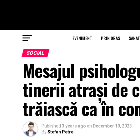
EVENIMENT
PRIN ORAS
SANAT
SOCIAL
Mesajul psihologu
tinerii atrași de
trăiască ca în c
Published
3 years ago
on
December 19, 2023
By
Stefan Petre