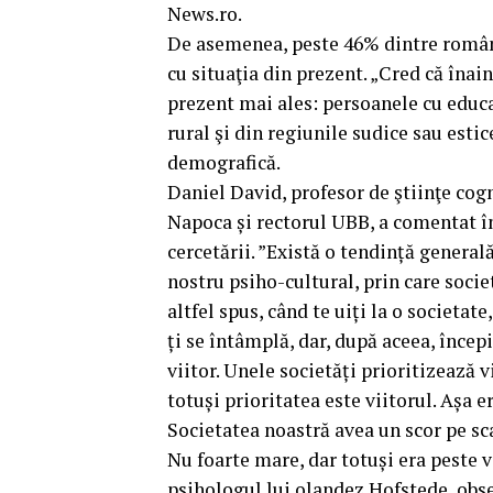
News.ro.
De asemenea, peste 46% dintre români
cu situaţia din prezent. „Cred că înai
prezent mai ales: persoanele cu educaţ
rural şi din regiunile sudice sau estic
demografică.
Daniel David, profesor de ştiinţe cogn
Napoca și rectorul UBB, a comentat în
cercetării. ”Există o tendință general
nostru psiho-cultural, prin care socie
altfel spus, când te uiți la o societat
ți se întâmplă, dar, după aceea, începi
viitor. Unele societăți prioritizează v
totuși prioritatea este viitorul. Așa 
Societatea noastră avea un scor pe s
Nu foarte mare, dar totuși era peste 
psihologul lui olandez Hofstede, obse