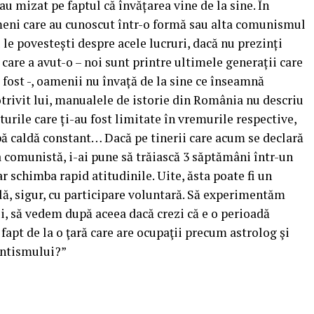
u mizat pe faptul că învățarea vine de la sine. În
meni care au cunoscut într-o formă sau alta comunismul
u le povestești despre acele lucruri, dacă nu prezinți
re a avut-o – noi sunt printre ultimele generații care
u fost -, oamenii nu învață de la sine ce înseamnă
trivit lui, manualele de istorie din România nu descriu
turile care ți-au fost limitate în vremurile respective,
apă caldă constant… Dacă pe tinerii care acum se declară
a comunistă, i-ai pune să trăiască 3 săptămâni într-un
ar schimba rapid atitudinile. Uite, ăsta poate fi un
lă, sigur, cu participare voluntară. Să experimentăm
 să vedem după aceea dacă crezi că e o perioadă
fapt de la o ţară care are ocupaţii precum astrolog şi
antismului?”