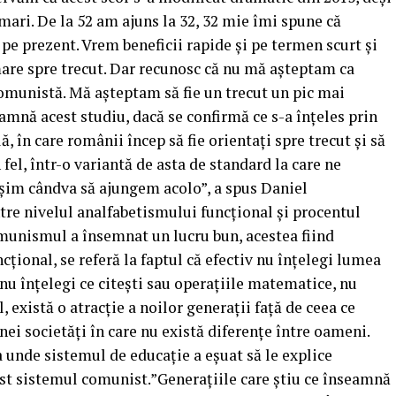
ari. De la 52 am ajuns la 32, 32 mie îmi spune că
pe prezent. Vrem beneficii rapide și pe termen scurt și
mare spre trecut. Dar recunosc că nu mă așteptam ca
 comunistă. Mă așteptam să fie un trecut un pic mai
amnă acest studiu, dacă se confirmă ce s-a înțeles prin
, în care românii încep să fie orientați spre trecut și să
n fel, într-o variantă de asta de standard la care ne
șim cândva să ajungem acolo”, a spus Daniel
ntre nivelul analfabetismului funcțional și procentul
munismul a însemnat un lucru bun, acestea fiind
țional, se referă la faptul că efectiv nu înțelegi lumea
ă nu înțelegi ce citești sau operațiile matematice, nu
 există o atracție a noilor generații față de ceea ce
i societăți în care nu există diferențe între oameni.
 unde sistemul de educație a eșuat să le explice
fost sistemul comunist.”Generațiile care știu ce înseamnă