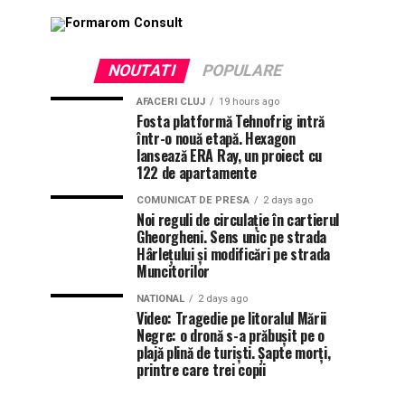
NOUTATI
POPULARE
AFACERI CLUJ
19 hours ago
Fosta platformă Tehnofrig intră
într-o nouă etapă. Hexagon
lansează ERA Ray, un proiect cu
122 de apartamente
COMUNICAT DE PRESA
2 days ago
Noi reguli de circulație în cartierul
Gheorgheni. Sens unic pe strada
Hârlețului și modificări pe strada
Muncitorilor
NATIONAL
2 days ago
Video: Tragedie pe litoralul Mării
Negre: o dronă s-a prăbușit pe o
plajă plină de turiști. Șapte morți,
printre care trei copii