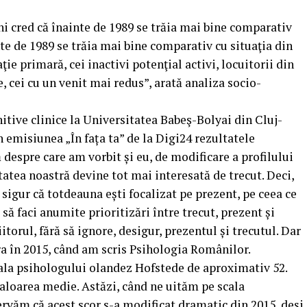
 cred că înainte de 1989 se trăia mai bine comparativ
nte de 1989 se trăia mai bine comparativ cu situaţia din
ie primară, cei inactivi potenţial activi, locuitorii din
e, cei cu un venit mai redus”, arată analiza socio-
itive clinice la Universitatea Babeş-Bolyai din Cluj-
 emisiunea „În fața ta” de la Digi24 rezultatele
ă despre care am vorbit și eu, de modificare a profilului
tatea noastră devine tot mai interesată de trecut. Deci,
e, sigur că totdeauna ești focalizat pe prezent, pe ceea ce
 să faci anumite prioritizări între trecut, prezent și
iitorul, fără să ignore, desigur, prezentul și trecutul. Dar
era în 2015, când am scris Psihologia Românilor.
cala psihologului olandez Hofstede de aproximativ 52.
valoarea medie. Astăzi, când ne uităm pe scala
rvăm că acest scor s-a modificat dramatic din 2015, deși