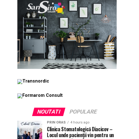
NOUTATI
POPULARE
PRIN ORAS
4 hours ago
Clinica Stomatologică Diacicov –
Locul unde pacienții vin pentru un