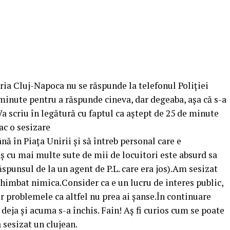
ria Cluj-Napoca nu se răspunde la telefonul Poliției
 minute pentru a răspunde cineva, dar degeaba, așa că s-a
”Va scriu în legătură cu faptul ca aștept de 25 de minute
fac o sesizare
ă în Piața Unirii și să întreb personal care e
aș cu mai multe sute de mii de locuitori este absurd sa
ăspunsul de la un agent de P.L. care era jos).Am sesizat
schimbat nimica.Consider ca e un lucru de interes public,
gur problemele ca altfel nu prea ai șanse.În continuare
 deja și acuma s-a închis. Fain! Aș fi curios cum se poate
a sesizat un clujean.