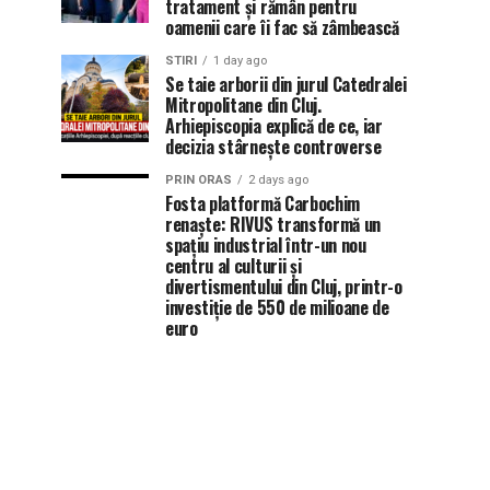
tratament și rămân pentru
oamenii care îi fac să zâmbească
STIRI
1 day ago
Se taie arborii din jurul Catedralei
Mitropolitane din Cluj.
Arhiepiscopia explică de ce, iar
decizia stârnește controverse
PRIN ORAS
2 days ago
Fosta platformă Carbochim
renaște: RIVUS transformă un
spațiu industrial într-un nou
centru al culturii și
divertismentului din Cluj, printr-o
investiție de 550 de milioane de
euro