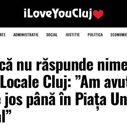
ATE
ADMINISTRATIE
SOCIAL
JUSTITIE
POLITICA
ECONOMIE
 că nu răspunde nime
i Locale Cluj: ”Am av
jos până în Piața Uni
l”