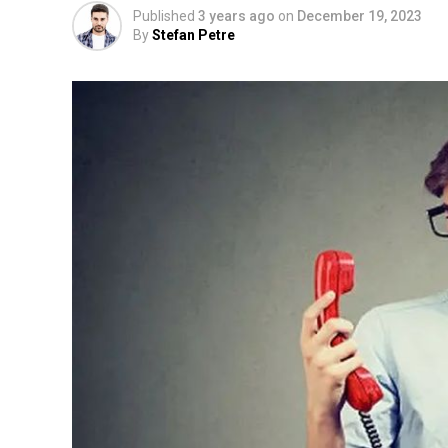
Published
3 years ago
on
December 19, 2023
By
Stefan Petre