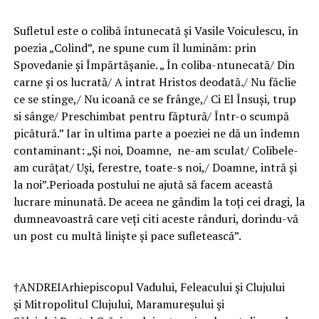
Sufletul este o colibă întunecată și Vasile Voiculescu, în
poezia „Colind”, ne spune cum îl luminăm: prin
Spovedanie și Împărtășanie. „ În coliba-ntunecată/ Din
carne și os lucrată/ A intrat Hristos deodată./ Nu făclie
ce se stinge,/ Nu icoană ce se frânge,/ Ci El Însuși, trup
si sânge/ Preschimbat pentru făptură/ Într-o scumpă
picătură.” Iar în ultima parte a poeziei ne dă un îndemn
contaminant: „Și noi, Doamne, ne-am sculat/ Colibele-
am curățat/ Uși, ferestre, toate-s noi,/ Doamne, intră și
la noi”.Perioada postului ne ajută să facem această
lucrare minunată. De aceea ne gândim la toți cei dragi, la
dumneavoastră care veți citi aceste rânduri, dorindu-vă
un post cu multă liniște și pace sufletească”.
†ANDREIArhiepiscopul Vadului, Feleacului şi Clujului
şi Mitropolitul Clujului, Maramureşului şi