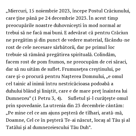
„Miercuri, 15 noiembrie 2023, începe Postul Crăciunului,
care ține până pe 24 decembrie 2023. În acest timp
preocupările noastre duhovnicești în mod normal ar
trebui să ne facă mai buni. E adevărat că pentru Crăciun
ne pregătim și din punct de vedere material, făcându-ne
rost de cele necesare sărbătorii, dar pe primul loc
trebuie să rămână pregătirea spirituală. Colindăm,
facem rost de pom frumos, ne preocupăm de cei săraci,
dar să nu uităm de suflet. Frumusețea creștinului, pe
care și-o procură pentru Nașterea Domnului, „e omul
cel tainic al inimii întru nestricăcioasa podoabă a
duhului blând și liniștit, care e de mare preț înaintea lui
Dumnezeu” (1 Petru 3, 4). Sufletul și-l curățește omul
prin spovedanie. La utrenia din 23 decembrie cântăm:
„Pe mine cel ce am ajuns peșteră de tîlhari, arată-mă,
Doamne, Cel ce în peșteră Te-ai născut, locaș al Tău și al
Tatălui și al dumnezeiescului Tău Duh”.