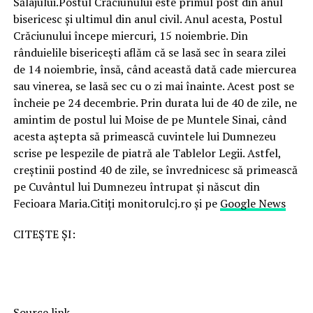
Sălajului.Postul Crăciunului este primul post din anul
bisericesc și ultimul din anul civil. Anul acesta, Postul
Crăciunului începe miercuri, 15 noiembrie. Din
rânduielile bisericești aflăm că se lasă sec în seara zilei
de 14 noiembrie, însă, când această dată cade miercurea
sau vinerea, se lasă sec cu o zi mai înainte. Acest post se
încheie pe 24 decembrie. Prin durata lui de 40 de zile, ne
amintim de postul lui Moise de pe Muntele Sinai, când
acesta aștepta să primească cuvintele lui Dumnezeu
scrise pe lespezile de piatră ale Tablelor Legii. Astfel,
creștinii postind 40 de zile, se învrednicesc să primească
pe Cuvântul lui Dumnezeu întrupat și născut din
Fecioara Maria.Citiți monitorulcj.ro și pe
Google News
CITEȘTE ȘI:
Source link