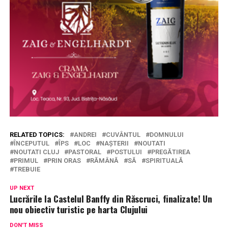
RELATED TOPICS:
ANDREI
CUVÂNTUL
DOMNULUI
ÎNCEPUTUL
ÎPS
LOC
NAȘTERII
NOUTATI
NOUTATI CLUJ
PASTORAL
POSTULUI
PREGĂTIREA
PRIMUL
PRIN ORAS
RĂMÂNĂ
SĂ
SPIRITUALĂ
TREBUIE
UP NEXT
Lucrările la Castelul Banffy din Răscruci, finalizate! Un
nou obiectiv turistic pe harta Clujului
DON'T MISS