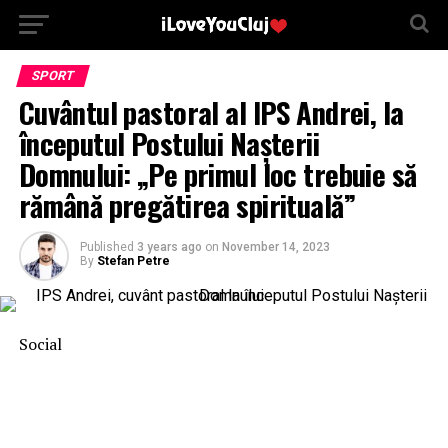
SPORT
Cuvântul pastoral al IPS Andrei, la
începutul Postului Nașterii
Domnului: „Pe primul loc trebuie să
rămână pregătirea spirituală”
Published
3 years ago
on
November 14, 2023
By
Stefan Petre
Social