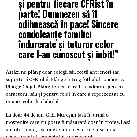
și pentru fiecare CFRist în
parte! Dumnezeu să îl
odihnească în pace! Sincere
condoleanțe familiei
îndurerate și tuturor celor
care l-au cunoscut și iubit!”
Astăzi nu plâng doar colegii săi, foștii antrenori sau
suporterii CFR-ului. Plânge întreg fotbalul românesc.
Plânge Clujul. Plâng toți cei care l-au admirat pentru
caracterul său și pentru felul în care a reprezentat cu
onoare culorile clubului.
La doar 44 de ani, Gabi Mureșan lasă în urmă o
moștenire care nu poate fi măsurată doar în trofee. Lasă
amintiri, emoții și un exemplu despre ce înseamnă
devotamentul, seriozitatea și respectul.