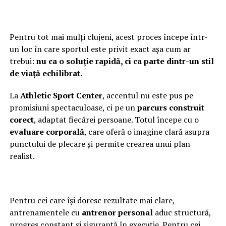
Pentru tot mai mulți clujeni, acest proces începe într-
un loc în care sportul este privit exact așa cum ar
trebui:
nu ca o soluție rapidă, ci ca parte dintr-un stil
de viață echilibrat.
La
Athletic Sport Center
, accentul nu este pus pe
promisiuni spectaculoase, ci pe un
parcurs construit
corect
, adaptat fiecărei persoane. Totul începe cu o
evaluare corporală
, care oferă o imagine clară asupra
punctului de plecare și permite crearea unui plan
realist.
Pentru cei care își doresc rezultate mai clare,
antrenamentele cu
antrenor personal
aduc structură,
progres constant și siguranță în execuție. Pentru cei