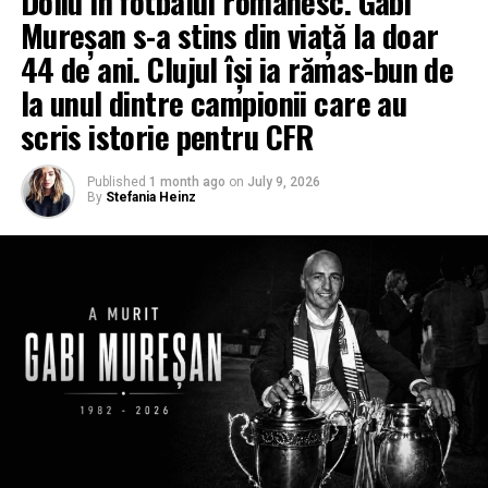
Doliu în fotbalul românesc. Gabi
Mureșan s-a stins din viață la doar
44 de ani. Clujul își ia rămas-bun de
la unul dintre campionii care au
scris istorie pentru CFR
Published
1 month ago
on
July 9, 2026
By
Stefania Heinz