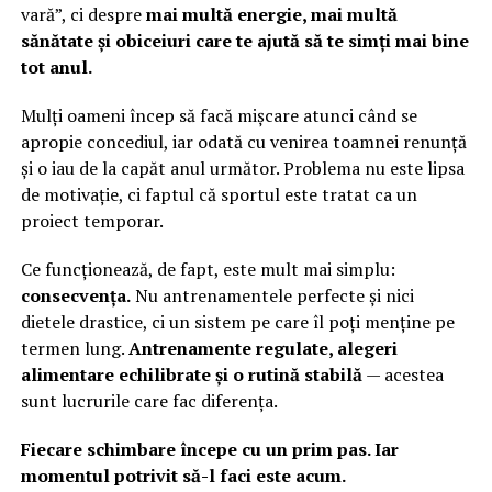
vară”, ci despre
mai multă energie, mai multă
sănătate și obiceiuri care te ajută să te simți mai bine
tot anul.
Mulți oameni încep să facă mișcare atunci când se
apropie concediul, iar odată cu venirea toamnei renunță
și o iau de la capăt anul următor. Problema nu este lipsa
de motivație, ci faptul că sportul este tratat ca un
proiect temporar.
Ce funcționează, de fapt, este mult mai simplu:
consecvența.
Nu antrenamentele perfecte și nici
dietele drastice, ci un sistem pe care îl poți menține pe
termen lung.
Antrenamente regulate, alegeri
alimentare echilibrate și o rutină stabilă
— acestea
sunt lucrurile care fac diferența.
Fiecare schimbare începe cu un prim pas. Iar
momentul potrivit să-l faci este acum.