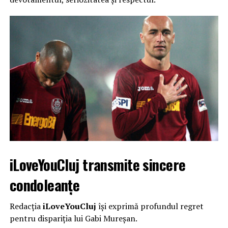
iLoveYouCluj transmite sincere
condoleanțe
Redacția
iLoveYouCluj
își exprimă profundul regret
pentru dispariția lui Gabi Mureșan.