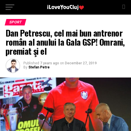
SPORT
Dan Petrescu, cel mai bun antrenor
român al anului la Gala GSP! Omrani,
premiat şi el
Published
7 years ago
on
December 27, 2019
By
Stefan Petre