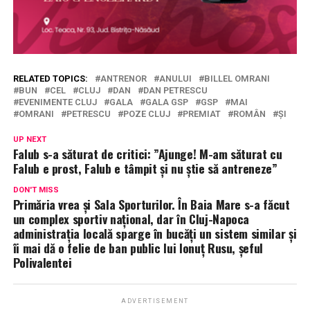
RELATED TOPICS:
ANTRENOR
ANULUI
BILLEL OMRANI
BUN
CEL
CLUJ
DAN
DAN PETRESCU
EVENIMENTE CLUJ
GALA
GALA GSP
GSP
MAI
OMRANI
PETRESCU
POZE CLUJ
PREMIAT
ROMÂN
ȘI
UP NEXT
Falub s-a săturat de critici: ”Ajunge! M-am săturat cu
Falub e prost, Falub e tâmpit și nu știe să antreneze”
DON'T MISS
Primăria vrea și Sala Sporturilor. În Baia Mare s-a făcut
un complex sportiv național, dar în Cluj-Napoca
administrația locală sparge în bucăți un sistem similar și
îi mai dă o felie de ban public lui Ionuț Rusu, șeful
Polivalentei
ADVERTISEMENT