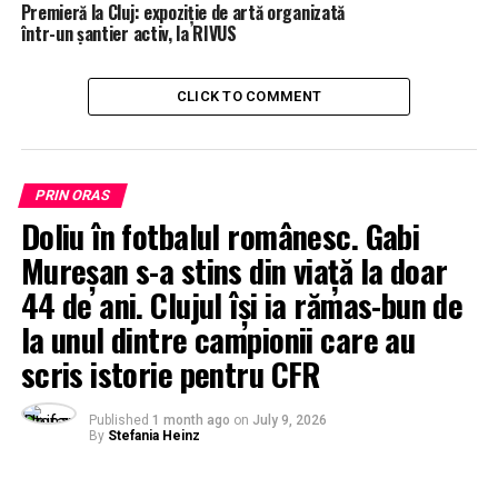
Premieră la Cluj: expoziție de artă organizată
într-un șantier activ, la RIVUS
CLICK TO COMMENT
PRIN ORAS
Doliu în fotbalul românesc. Gabi
Mureșan s-a stins din viață la doar
44 de ani. Clujul își ia rămas-bun de
la unul dintre campionii care au
scris istorie pentru CFR
Published
1 month ago
on
July 9, 2026
By
Stefania Heinz