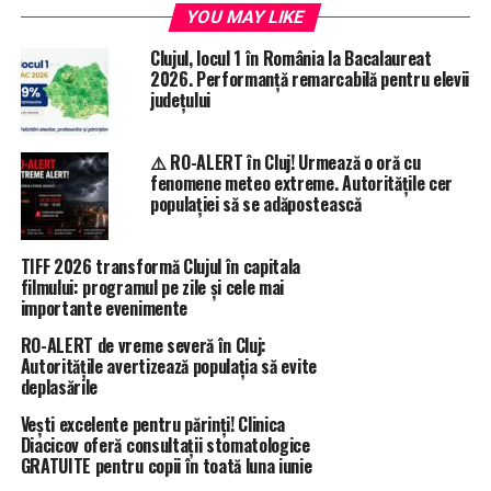
YOU MAY LIKE
Clujul, locul 1 în România la Bacalaureat
2026. Performanță remarcabilă pentru elevii
județului
⚠️ RO-ALERT în Cluj! Urmează o oră cu
fenomene meteo extreme. Autoritățile cer
populației să se adăpostească
TIFF 2026 transformă Clujul în capitala
filmului: programul pe zile și cele mai
importante evenimente
RO-ALERT de vreme severă în Cluj:
Autoritățile avertizează populația să evite
deplasările
Vești excelente pentru părinți! Clinica
Diacicov oferă consultații stomatologice
GRATUITE pentru copii în toată luna iunie