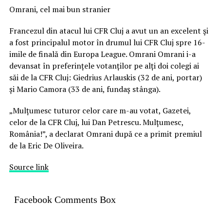
Omrani, cel mai bun stranier
Francezul din atacul lui CFR Cluj a avut un an excelent şi
a fost principalul motor în drumul lui CFR Cluj spre 16-
imile de finală din Europa League. Omrani Omrani i-a
devansat în preferințele votanților pe alți doi colegi ai
săi de la CFR Cluj: Giedrius Arlauskis (32 de ani, portar)
și Mario Camora (33 de ani, fundaș stânga).
„Mulțumesc tuturor celor care m-au votat, Gazetei,
celor de la CFR Cluj, lui Dan Petrescu. Mulțumesc,
România!”, a declarat Omrani după ce a primit premiul
de la Eric De Oliveira.
Source link
Facebook Comments Box