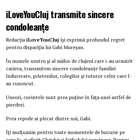
iLoveYouCluj transmite sincere
condoleanțe
Redacția
iLoveYouCluj
își exprimă profundul regret
pentru dispariția lui Gabi Mureșan.
În numele nostru și al miilor de clujeni care i-au urmărit
cariera, transmitem sincere condoleanțe familiei
îndurerate, prietenilor, colegilor și tuturor celor care l-
au cunoscut.
Uneori, cuvintele sunt prea puține în fața unei astfel de
pierderi.
Prea repede ai plecat dintre noi, Gabi.
Îți mulțumim pentru toate momentele de bucurie pe
care le-ai oferit Clujului și fotbalului românesc. Pentru