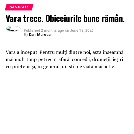
SANATATE
Vara trece. Obiceiurile bune rămân.
Published
2 months ago
on
June 18, 2026
By
Dani Muresan
Vara a început. Pentru mulți dintre noi, asta înseamnă
mai mult timp petrecut afară, concedii, drumeții, ieșiri
cu prietenii și, în general, un stil de viață mai activ.