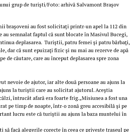
unui grup de turiști/Foto: arhivă Salvamont Brașov
i brașoveni au fost solicitați printr-un apel la 112 din
e au semnalat faptul că sunt blocate în Masivul Bucegi,
ntinua deplasarea. Turiştii, patru femei şi patru bărbaţi,
, dar că sunt epuizaţi fizic şi nu mai au rezerve de apă
ipe de căutare, care au început deplasarea spre zona
ut nevoie de ajutor, iar alte două persoane au ajuns la
ajuns la turiştii care au solicitat ajutorul. Aceştia
călzi, întrucât afară era foarte frig.„Misiunea a fost una
urat pe timp de noapte, într-o zonă greu accesibilă şi pe
tant lucru este că turiştii au ajuns la baza muntelui în
ti să facă alegerile corecte în ceea ce priveşte traseul pe