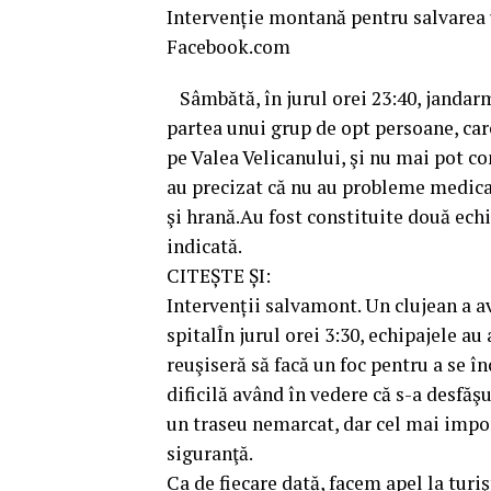
Intervenție montană pentru salvarea 
Facebook.com
Sâmbătă, în jurul orei 23:40, jandarmi
partea unui grup de opt persoane, car
pe Valea Velicanului, şi nu mai pot co
au precizat că nu au probleme medicale
şi hrană.Au fost constituite două ech
indicată.
CITEȘTE ȘI:
Intervenții salvamont. Un clujean a av
spitalÎn jurul orei 3:30, echipajele au 
reuşiseră să facă un foc pentru a se în
dificilă având în vedere că s-a desfăş
un traseu nemarcat, dar cel mai impor
siguranţă.
Ca de fiecare dată, facem apel la turiş