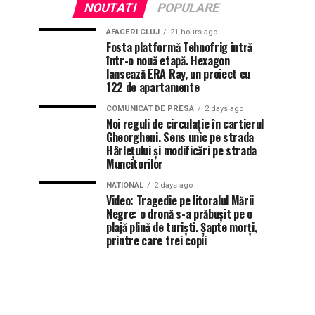
NOUTATI
POPULARE
AFACERI CLUJ
21 hours ago
Fosta platformă Tehnofrig intră
într-o nouă etapă. Hexagon
lansează ERA Ray, un proiect cu
122 de apartamente
COMUNICAT DE PRESA
2 days ago
Noi reguli de circulație în cartierul
Gheorgheni. Sens unic pe strada
Hârlețului și modificări pe strada
Muncitorilor
NATIONAL
2 days ago
Video: Tragedie pe litoralul Mării
Negre: o dronă s-a prăbușit pe o
plajă plină de turiști. Șapte morți,
printre care trei copii