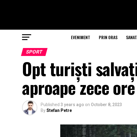
EVENIMENT
PRIN ORAS
SANAT
SPORT
Opt turiști salva
aproape zece ore
Published
3 years ago
on
October 8, 2023
By
Stefan Petre