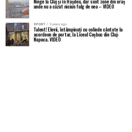
Ninge la Cluj și în Hașdeu, dar sunt zone din oraș
unde nu a căzut niciun fulg de nea – VIDEO
SPORT
3 years ago
Talent! Elevii, întâmpinați cu colinde cântate la
acordeon de portar, la Liceul Coșbuc din Cluj-
Napoca. VIDEO