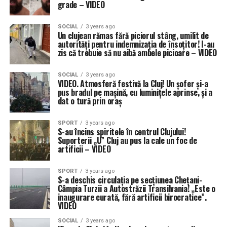
grade – VIDEO
SOCIAL
3 years ago
Un clujean rămas fără piciorul stâng, umilit de
autorități pentru indemnizația de însoțitor! I-au
zis că trebuie să nu aibă ambele picioare – VIDEO
SOCIAL
3 years ago
VIDEO. Atmosferă festivă la Cluj! Un șofer și-a
pus bradul pe mașină, cu luminițele aprinse, și a
dat o tură prin oraș
SPORT
3 years ago
S-au încins spiritele în centrul Clujului!
Suporterii „U” Cluj au pus la cale un foc de
artificii – VIDEO
SPORT
3 years ago
S-a deschis circulația pe secțiunea Chețani-
Câmpia Turzii a Autostrăzii Transilvania! „Este o
inaugurare curată, fără artificii birocratice”.
VIDEO
SOCIAL
3 years ago