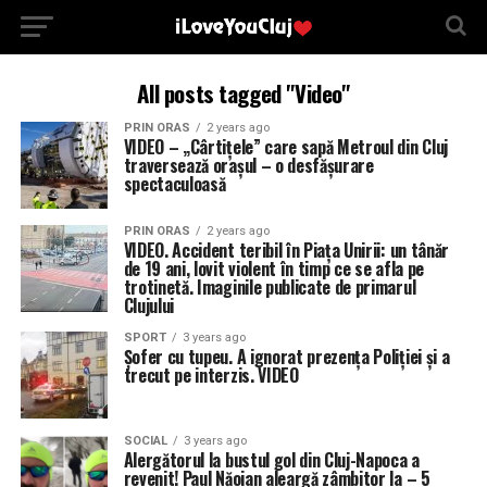
All posts tagged "Video"
PRIN ORAS
2 years ago
VIDEO – „Cârtițele” care sapă Metroul din Cluj
traversează orașul – o desfășurare
spectaculoasă
PRIN ORAS
2 years ago
VIDEO. Accident teribil în Piața Unirii: un tânăr
de 19 ani, lovit violent în timp ce se afla pe
trotinetă. Imaginile publicate de primarul
Clujului
SPORT
3 years ago
Șofer cu tupeu. A ignorat prezența Poliției și a
trecut pe interzis. VIDEO
SOCIAL
3 years ago
Alergătorul la bustul gol din Cluj-Napoca a
revenit! Paul Năoian aleargă zâmbitor la – 5