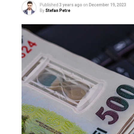
Published
3 years ago
on
December 19, 2023
By
Stefan Petre