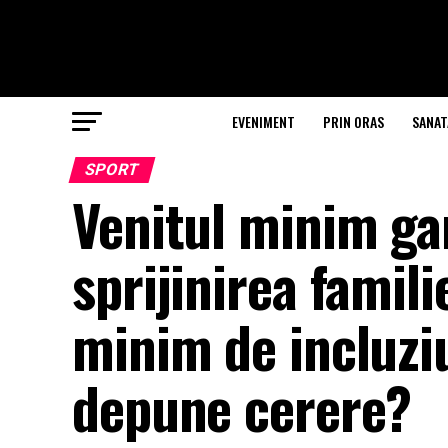
EVENIMENT
PRIN ORAS
SANAT
SPORT
Venitul minim gar
sprijinirea famili
minim de incluzi
depune cerere?