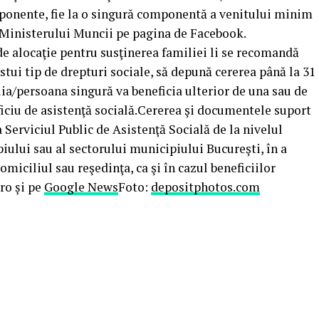
mponente, fie la o singură componentă a venitului minim
i Ministerului Muncii pe pagina de Facebook.
 de alocaţie pentru susţinerea familiei li se recomandă
stui tip de drepturi sociale, să depună cererea până la 31
ia/persoana singură va beneficia ulterior de una sau de
ciu de asistenţă socială.Cererea şi documentele suport
a Serviciul Public de Asistenţă Socială de la nivelul
iului sau al sectorului municipiului Bucureşti, în a
domiciliul sau reşedinţa, ca şi în cazul beneficiilor
ro și pe
Google News
Foto:
depositphotos.com