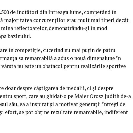
.500 de înotători din întreaga lume, competând în
 că majoritatea concurenților erau mult mai tineri decât
 lumina reflectoarelor, demonstrându-și în mod
apa bazinului.
are în competiție, cucerind nu mai puțin de patru
formanța sa remarcabilă a adus o nouă dimensiune în
 vârsta nu este un obstacol pentru realizările sportive
 doar despre câștigarea de medalii, ci și despre
entru sport, care au ghidat-o pe Maier Orosz Judith de-a
esul său, ea a inspirat și a motivat generații întregi de
și efort, se pot obține rezultate remarcabile, indiferent