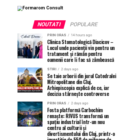
NOUTATI
POPULARE
PRIN ORAS
14 hours ago
Clinica Stomatologică Diacicov –
Locul unde pacienții vin pentru un
tratament și rămân pentru
oamenii care îi fac să zâmbească
STIRI
2 days ago
Se taie arborii din jurul Catedralei
Mitropolitane din Cluj.
Arhiepiscopia explică de ce, iar
decizia stârnește controverse
PRIN ORAS
2 days ago
Fosta platformă Carbochim
renaște: RIVUS transformă un
spațiu industrial într-un nou
centru al culturii și
divertismentului din Cluj, printr-o
investiție de 550 de milioane de