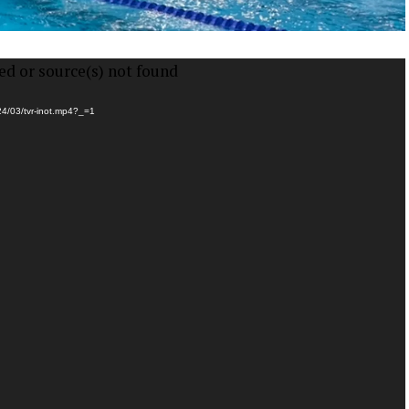
ed or source(s) not found
024/03/tvr-inot.mp4?_=1