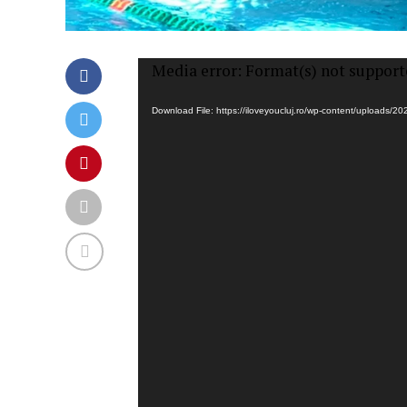
Video
Media error: Format(s) not support
Player
Download File: https://iloveyoucluj.ro/wp-content/uploads/2