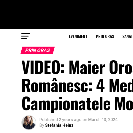
EVENIMENT
PRIN ORAS
SANAT
PRIN ORAS
VIDEO: Maier Oros
Românesc: 4 Meda
Campionatele Mon
Published
2 years ago
on
March 13, 2024
By
Stefania Heinz