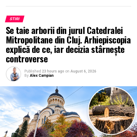
STIRI
Se taie arborii din jurul Catedralei
Mitropolitane din Cluj. Arhiepiscopia
explică de ce, iar decizia stârnește
controverse
Published
23 hours ago
on
August 6, 2026
By
Alex Campian