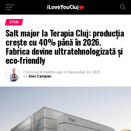
STIRI
Salt major la Terapia Cluj: producția
crește cu 40% până în 2026.
Fabrica devine ultratehnologizată și
eco-friendly
Published
8 months ago
on
December 23, 2025
By
Alex Campian