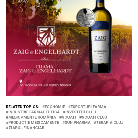
RELATED TOPICS:
ECONOMIE
EXPORTURI FARMA
INDUSTRIE FARMACEUTICĂ
INVESTIȚII CLUJ
MEDICAMENTE ROMÂNIA
NOUATI
NOUATI CLUJ
PRODUCȚIE MEDICAMENTE
SUN PHARMA
TERAPIA CLUJ
ZIARUL FINANCIAR