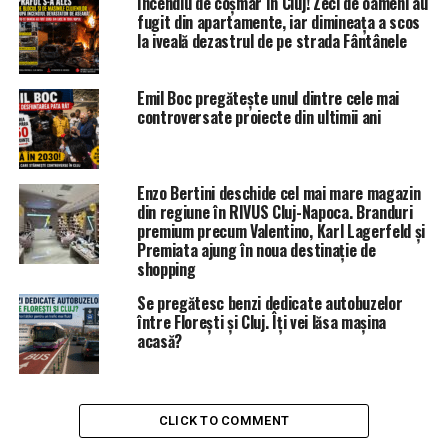
Incendiu de coșmar în Cluj! Zeci de oameni au
fugit din apartamente, iar dimineața a scos
la iveală dezastrul de pe strada Fântânele
Emil Boc pregătește unul dintre cele mai
controversate proiecte din ultimii ani
Enzo Bertini deschide cel mai mare magazin
din regiune în RIVUS Cluj-Napoca. Branduri
premium precum Valentino, Karl Lagerfeld și
Premiata ajung în noua destinație de
shopping
Se pregătesc benzi dedicate autobuzelor
între Florești și Cluj. Îți vei lăsa mașina
acasă?
CLICK TO COMMENT