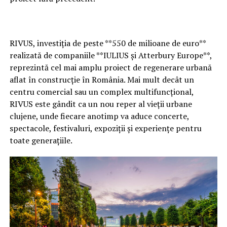
Catedralei Mitropolitane urmează să fie reamenajată.
Proiectul prevede plantarea unor arbori și arbuști noi,
adaptați valorii istorice și arhitecturii Pieței Avram
RIVUS, investiția de peste **550 de milioane de euro**
Iancu, astfel încât spațiul verde să fie refăcut într-o
realizată de companiile **IULIUS și Atterbury Europe**,
nouă configurație.
reprezintă cel mai amplu proiect de regenerare urbană
Clujenii, împărțiți în privința deciziei
aflat în construcție în România. Mai mult decât un
centru comercial sau un complex multifuncțional,
Anunțul privind tăierea arborilor a provocat numeroase
RIVUS este gândit ca un nou reper al vieții urbane
reacții în spațiul public. O parte dintre clujeni consideră
clujene, unde fiecare anotimp va aduce concerte,
că intervenția este justificată dacă protejează
spectacole, festivaluri, expoziții și experiențe pentru
monumentul istoric, însă alții avertizează că orașul
toate generațiile.
pierde treptat tot mai multe zone umbrite și arbori
maturi din centrul municipiului.
Subiectul readuce în atenție și situația arborilor din jurul
Bisericii Sfântul Mihail din Piața Unirii, îndepărtați în
timpul lucrărilor de restaurare a monumentului.