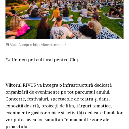
Printre vocile critice se numără și Cornel Vîlcu,
reprezentant al comunității Clujul Civic, care susține că
fiecare proiect de reamenajare reduce vegetația orașului
și afectează aspectul urban, considerând că eliminarea
arborilor din jurul Catedralei va schimba radical
imaginea uneia dintre cele mai reprezentative clădiri ale
Clujului.
📷 Vlad Cupşa ◘ http://komiti.media/
Rămâne de văzut în ce măsură noua amenajare
## Un nou pol cultural pentru Cluj
peisagistică va reuși să compenseze pierderea arborilor
existenți și dacă proiectul va reuși să găsească un
echilibru între conservarea patrimoniului construit și
Viitorul RIVUS va integra o infrastructură dedicată
protejarea spațiilor verzi din centrul municipiului.
organizării de evenimente pe tot parcursul anului.
Concerte, festivaluri, spectacole de teatru și dans,
Facebook Comments Box
expoziții de artă, proiecții de film, târguri tematice,
evenimente gastronomice și activități dedicate familiilor
vor putea avea loc simultan în mai multe zone ale
proiectului.