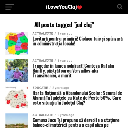
All posts tagged "jud cluj"
ACTUALITATE
1 year ago
Lovitură pentru primării! Ciolacu taie și spânzură
în administrația locală!
ACTUALITATE
1 year ago
Tragedie în lumea nobiliară! Contesa Katalin
Bánffy, păstrătoarea Versailles-ului
Transilvaniei, a murit
EDUCATIE
2 years ago
Harta Națională a Abandonului Școlar: Semnal de
Alarmă în Județele cu Rate de Peste 50%. Care
este situația în Județul Cluj?
ACTUALITATE
2 years ago
Comuna Jucu își propune să dezvolte o stațiune
balneo-climaterică pentru a capitaliza pe