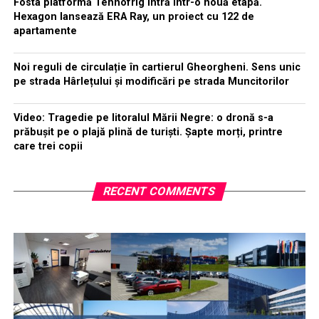
Fosta platformă Tehnofrig intră într-o nouă etapă.
Hexagon lansează ERA Ray, un proiect cu 122 de
apartamente
Noi reguli de circulație în cartierul Gheorgheni. Sens unic
pe strada Hârlețului și modificări pe strada Muncitorilor
Video: Tragedie pe litoralul Mării Negre: o dronă s-a
prăbușit pe o plajă plină de turiști. Șapte morți, printre
care trei copii
RECENT COMMENTS