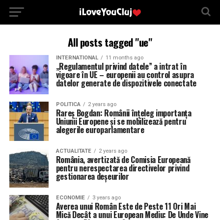
All posts tagged "ue"
INTERNATIONAL
11 months ago
„Regulamentul privind datele” a intrat în
vigoare în UE – europenii au control asupra
datelor generate de dispozitivele conectate
POLITICA
2 years ago
Rareș Bogdan: Românii înțeleg importanța
Uniunii Europene și se mobilizează pentru
alegerile europarlamentare
ACTUALITATE
2 years ago
România, avertizată de Comisia Europeană
pentru nerespectarea directivelor privind
gestionarea deșeurilor
ECONOMIE
3 years ago
Averea unui Român Este de Peste 11 Ori Mai
Mică Decât a unui European Mediu: De Unde Vine