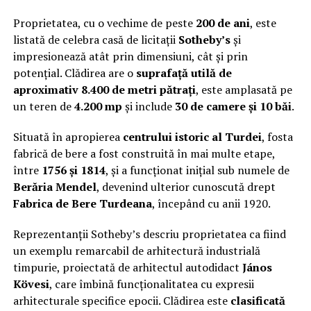
Proprietatea, cu o vechime de peste
200 de ani
, este
listată de celebra casă de licitații
Sotheby’s
și
impresionează atât prin dimensiuni, cât și prin
potențial. Clădirea are o
suprafață utilă de
aproximativ 8.400 de metri pătrați
, este amplasată pe
un teren de
4.200 mp
și include
30 de camere și 10 băi
.
Situată în apropierea
centrului istoric al Turdei
, fosta
fabrică de bere a fost construită în mai multe etape,
între
1756 și 1814
, și a funcționat inițial sub numele de
Berăria Mendel
, devenind ulterior cunoscută drept
Fabrica de Bere Turdeana
, începând cu anii 1920.
Reprezentanții Sotheby’s descriu proprietatea ca fiind
un exemplu remarcabil de arhitectură industrială
timpurie, proiectată de arhitectul autodidact
János
Kövesi
, care îmbină funcționalitatea cu expresii
arhitecturale specifice epocii. Clădirea este
clasificată