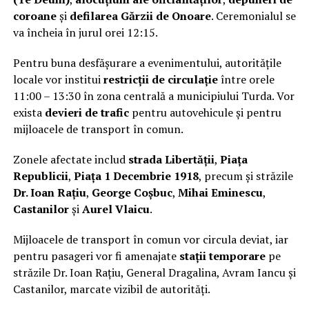
coroane
și
defilarea Gărzii de Onoare
. Ceremonialul se
va încheia în jurul orei 12:15.
Pentru buna desfășurare a evenimentului, autoritățile
locale vor institui
restricții de circulație
între orele
11:00 – 13:30 în zona centrală a municipiului Turda. Vor
exista
devieri de trafic
pentru autovehicule și pentru
mijloacele de transport în comun.
Zonele afectate includ
strada Libertății
,
Piața
Republicii
,
Piața 1 Decembrie 1918
, precum și străzile
Dr. Ioan Rațiu
,
George Coșbuc
,
Mihai Eminescu
,
Castanilor
și
Aurel Vlaicu
.
Mijloacele de transport în comun vor circula deviat, iar
pentru pasageri vor fi amenajate
stații temporare
pe
străzile Dr. Ioan Rațiu, General Dragalina, Avram Iancu și
Castanilor, marcate vizibil de autorități.