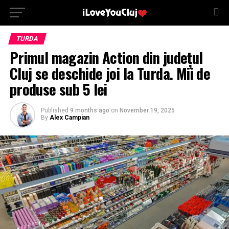
TURDA
Primul magazin Action din județul
Cluj se deschide joi la Turda. Mii de
produse sub 5 lei
Published
9 months ago
on
November 19, 2025
By
Alex Campian