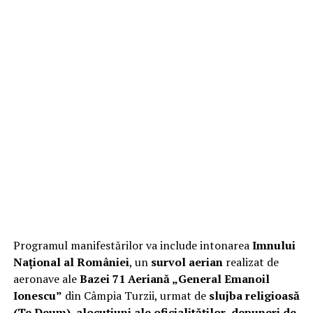
Programul manifestărilor va include intonarea
Imnului
Național al României
, un
survol aerian
realizat de
aeronave ale
Bazei 71 Aeriană „General Emanoil
Ionescu”
din Câmpia Turzii, urmat de
slujba religioasă
(Te Deum)
,
alocuțiuni ale oficialităților
,
depuneri de