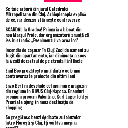
Se taie arborii din jurul Catedralei
Mitropolitane din Cluj. Arhiepiscopia explică
de ce, iar decizia stârnește controverse
SCANDAL la Oradea! Primăria a blocat din
nou Marșul Pride, dar organizatorii anunță că
ies în stradă: „Evenimentul va avea loc”
Incendiu de coșmar în Cluj! Zeci de oameni au
fugit din apartamente, iar dimineața a scos
la iveală dezastrul de pe strada Fântânele
Emil Boc pregătește unul dintre cele mai
controversate proiecte din ultimii ani
Enzo Bertini deschide cel mai mare magazin
din regiune în RIVUS Cluj-Napoca. Branduri
premium precum Valentino, Karl Lagerfeld și
Premiata ajung în noua destinație de
shopping
Se pregătesc benzi dedicate autobuzelor
între Florești și Cluj. Îți vei lăsa mașina
acasă?