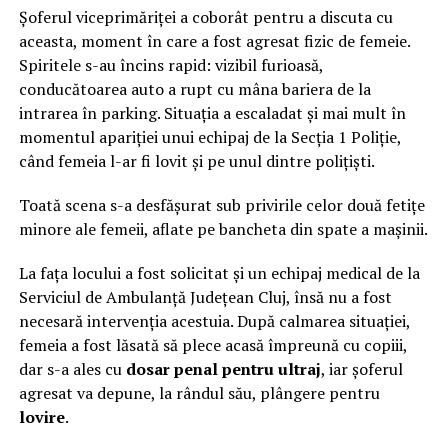
Șoferul viceprimăriței a coborât pentru a discuta cu
aceasta, moment în care a fost agresat fizic de femeie.
Spiritele s-au încins rapid: vizibil furioasă,
conducătoarea auto a rupt cu mâna bariera de la
intrarea în parking. Situația a escaladat și mai mult în
momentul apariției unui echipaj de la Secția 1 Poliție,
când femeia l-ar fi lovit și pe unul dintre polițiști.
Toată scena s-a desfășurat sub privirile celor două fetițe
minore ale femeii, aflate pe bancheta din spate a mașinii.
La fața locului a fost solicitat și un echipaj medical de la
Serviciul de Ambulanță Județean Cluj, însă nu a fost
necesară intervenția acestuia. După calmarea situației,
femeia a fost lăsată să plece acasă împreună cu copiii,
dar s-a ales cu
dosar penal pentru ultraj
, iar șoferul
agresat va depune, la rândul său, plângere pentru
lovire
.