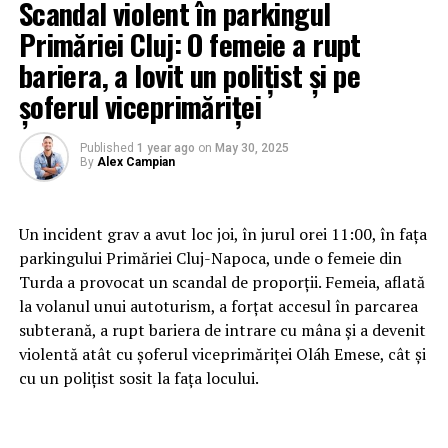
Scandal violent în parkingul
Primăriei Cluj: O femeie a rupt
bariera, a lovit un polițist și pe
șoferul viceprimăriței
Published
1 year ago
on
May 30, 2025
By
Alex Campian
Un incident grav a avut loc joi, în jurul orei 11:00, în fața
parkingului Primăriei Cluj-Napoca, unde o femeie din
Turda a provocat un scandal de proporții. Femeia, aflată
la volanul unui autoturism, a forțat accesul în parcarea
subterană, a rupt bariera de intrare cu mâna și a devenit
violentă atât cu șoferul viceprimăriței Oláh Emese, cât și
cu un polițist sosit la fața locului.