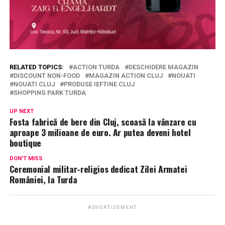
RELATED TOPICS:
ACTION TURDA
DESCHIDERE MAGAZIN
DISCOUNT NON-FOOD
MAGAZIN ACTION CLUJ
NOUATI
NOUATI CLUJ
PRODUSE IEFTINE CLUJ
SHOPPING PARK TURDA
UP NEXT
Fosta fabrică de bere din Cluj, scoasă la vânzare cu
aproape 3 milioane de euro. Ar putea deveni hotel
boutique
DON'T MISS
Ceremonial militar-religios dedicat Zilei Armatei
României, la Turda
ADVERTISEMENT