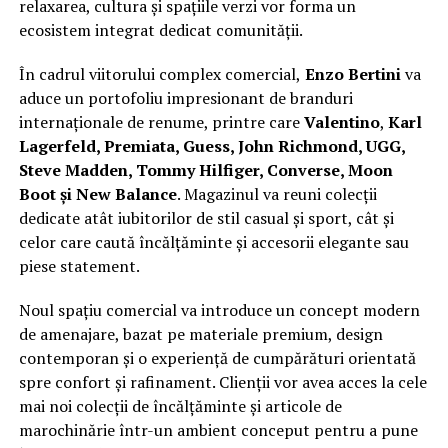
relaxarea, cultura și spațiile verzi vor forma un
ecosistem integrat dedicat comunității.
În cadrul viitorului complex comercial,
Enzo Bertini
va
aduce un portofoliu impresionant de branduri
internaționale de renume, printre care
Valentino
,
Karl
Lagerfeld, Premiata, Guess, John Richmond, UGG,
Steve Madden, Tommy Hilfiger, Converse, Moon
Boot și New Balance
. Magazinul va reuni colecții
dedicate atât iubitorilor de stil casual și sport, cât și
celor care caută încălțăminte și accesorii elegante sau
piese statement.
Noul spațiu comercial va introduce un concept modern
de amenajare, bazat pe materiale premium, design
contemporan și o experiență de cumpărături orientată
spre confort și rafinament. Clienții vor avea acces la cele
mai noi colecții de încălțăminte și articole de
marochinărie într-un ambient conceput pentru a pune