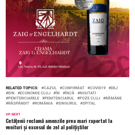
RELATED TOPICS:
CAZUL
CONFIRMAT
COVID19
DEJ
DIN
ECONOMIE CLUJ
ÎN
ÎNCĂ
NOUTATI
PENITENCIARELE
PENITENCIARUL
POZE CLUJ
RĂMÂNE
RĂSPÂNDIT
ROMÂNIA
SINGURUL
SPITAL
UP NEXT
Cetățenii reclamă amenzile prea mari raportat la
venituri și excesul de zel al polițiștilor