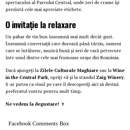
spectaculos al Parcului Central, unde zeci de crame își
prezintă cele mai apreciate etichete.
O invitație la relaxare
Un pahar de vin bun înseamnă mai mult decât gust.
Înseamnă conversații care durează până târziu, oameni
care se întâlnesc, muzică bună și seri de vară petrecute
într-unul dintre cele mai frumoase orașe din România.
Dacă ajungeți la
Zilele Culturale Maghiare
sau la
Wine
in the Central Park
, opriți-vă și la standul
Zaig Winery
.
S-ar putea ca vinul pe care îl descoperiți aici să devină
preferatul vostru pentru mult timp.
Ne vedem la degustare!
🍷
Facebook Comments Box