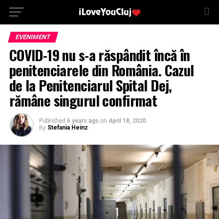
EVENIMENT
COVID-19 nu s-a răspândit încă în
penitenciarele din România. Cazul
de la Penitenciarul Spital Dej,
rămâne singurul confirmat
Published
6 years ago
on
April 18, 2020
By
Stefania Heinz