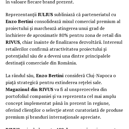
în valoare fiecare brand prezent.
Reprezentanții
IULIUS
subliniază că parteneriatul cu
Enzo Bertini
consolidează mixul comercial premium al
proiectului și marchează atingerea unui grad de
închiriere de aproximativ 80% pentru zona de retail din
RIVUS
, chiar înainte de finalizarea dezvoltării. Interesul
retailerilor confirmă atractivitatea proiectului și
potențialul său de a deveni una dintre principalele
destinații comerciale din România.
La rândul său,
Enzo Bertini
consideră Cluj-Napoca o
piață strategică pentru extinderea rețelei sale.
Magazinul din RIVUS
va fi al unsprezecelea din
portofoliul companiei și va reprezenta cel mai amplu
concept implementat până în prezent în regiune,
oferind clienților o selecție atent curatoriată de produse
premium și branduri internaționale apreciate.