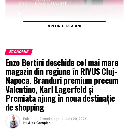
CONTINUE READING
ECONOMIE
Enzo Bertini deschide cel mai mare
magazin din regiune în RIVUS Cluj-
Napoca. Branduri premium precum
Valentino, Karl Lagerfeld și
Premiata ajung în noua destinație
de shopping
Published
2 weeks ago
on
July 20, 2026
By
Alex Campian