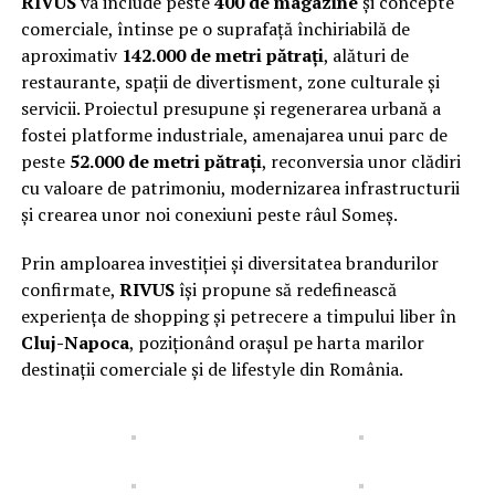
RIVUS
va include peste
400 de magazine
și concepte
comerciale, întinse pe o suprafață închiriabilă de
aproximativ
142.000 de metri pătrați
, alături de
restaurante, spații de divertisment, zone culturale și
servicii. Proiectul presupune și regenerarea urbană a
fostei platforme industriale, amenajarea unui parc de
peste
52.000 de metri pătrați
, reconversia unor clădiri
cu valoare de patrimoniu, modernizarea infrastructurii
și crearea unor noi conexiuni peste râul Someș.
Prin amploarea investiției și diversitatea brandurilor
confirmate,
RIVUS
își propune să redefinească
experiența de shopping și petrecere a timpului liber în
Cluj-Napoca
, poziționând orașul pe harta marilor
destinații comerciale și de lifestyle din România.