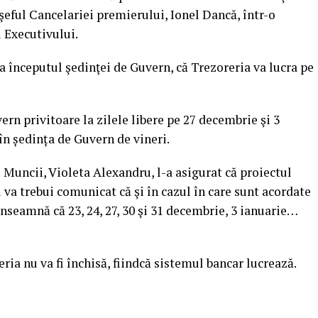
 şeful Cancelariei premierului, Ionel Dancă, într-o
i Executivului.
a începutul şedinţei de Guvern, că Trezoreria va lucra pe
ern privitoare la zilele libere pe 27 decembrie şi 3
în ședința de Guvern de vineri.
l Muncii, Violeta Alexandru, l-a asigurat că proiectul
i va trebui comunicat că şi în cazul în care sunt acordate
 înseamnă că 23, 24, 27, 30 şi 31 decembrie, 3 ianuarie…
ria nu va fi închisă, fiindcă sistemul bancar lucrează.