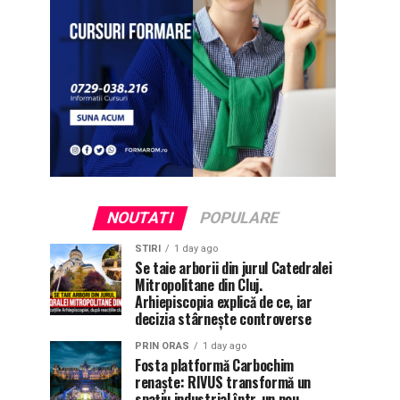
NOUTATI
POPULARE
STIRI
1 day ago
Se taie arborii din jurul Catedralei
Mitropolitane din Cluj.
Arhiepiscopia explică de ce, iar
decizia stârnește controverse
PRIN ORAS
1 day ago
Fosta platformă Carbochim
renaște: RIVUS transformă un
spațiu industrial într-un nou