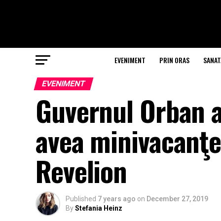
EVENIMENT
PRIN ORAS
SANAT
EVENIMENT
Guvernul Orban a
avea minivacanţe
Revelion
Published
7 years ago
on
December 27, 2019
By
Stefania Heinz