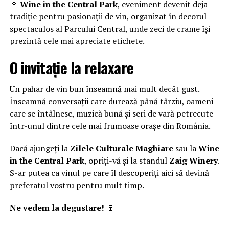
🍷
Wine in the Central Park
, eveniment devenit deja
tradiție pentru pasionații de vin, organizat în decorul
spectaculos al Parcului Central, unde zeci de crame își
prezintă cele mai apreciate etichete.
O invitație la relaxare
Un pahar de vin bun înseamnă mai mult decât gust.
Înseamnă conversații care durează până târziu, oameni
care se întâlnesc, muzică bună și seri de vară petrecute
într-unul dintre cele mai frumoase orașe din România.
Dacă ajungeți la
Zilele Culturale Maghiare
sau la
Wine
in the Central Park
, opriți-vă și la standul
Zaig Winery
.
S-ar putea ca vinul pe care îl descoperiți aici să devină
preferatul vostru pentru mult timp.
Ne vedem la degustare!
🍷