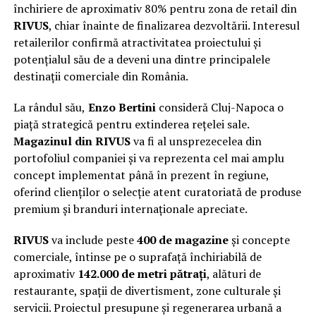
închiriere de aproximativ 80% pentru zona de retail din
RIVUS
, chiar înainte de finalizarea dezvoltării. Interesul
retailerilor confirmă atractivitatea proiectului și
potențialul său de a deveni una dintre principalele
destinații comerciale din România.
La rândul său,
Enzo Bertini
consideră Cluj-Napoca o
piață strategică pentru extinderea rețelei sale.
Magazinul din RIVUS
va fi al unsprezecelea din
portofoliul companiei și va reprezenta cel mai amplu
concept implementat până în prezent în regiune,
oferind clienților o selecție atent curatoriată de produse
premium și branduri internaționale apreciate.
RIVUS
va include peste
400 de magazine
și concepte
comerciale, întinse pe o suprafață închiriabilă de
aproximativ
142.000 de metri pătrați
, alături de
restaurante, spații de divertisment, zone culturale și
servicii. Proiectul presupune și regenerarea urbană a