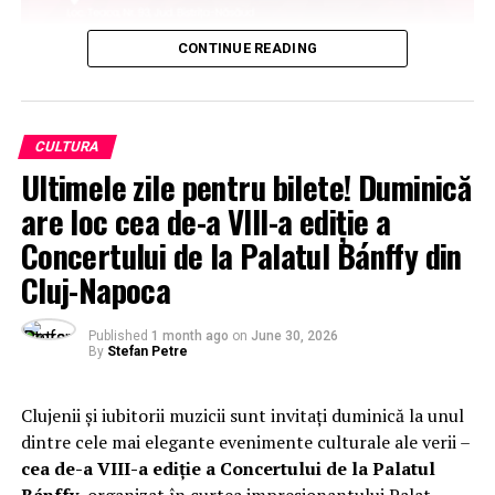
CONTINUE READING
CULTURA
Ultimele zile pentru bilete! Duminică
are loc cea de-a VIII-a ediție a
Concertului de la Palatul Bánffy din
Cluj-Napoca
Published
1 month ago
on
June 30, 2026
By
Stefan Petre
Clujenii și iubitorii muzicii sunt invitați duminică la unul
dintre cele mai elegante evenimente culturale ale verii –
cea de-a VIII-a ediție a Concertului de la Palatul