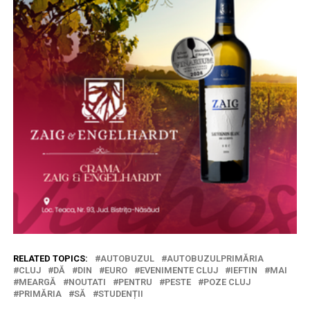
RELATED TOPICS:
AUTOBUZUL
AUTOBUZULPRIMĂRIA
CLUJ
DĂ
DIN
EURO
EVENIMENTE CLUJ
IEFTIN
MAI
MEARGĂ
NOUTATI
PENTRU
PESTE
POZE CLUJ
PRIMĂRIA
SĂ
STUDENȚII