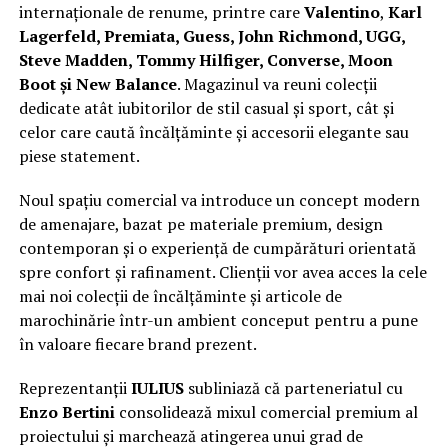
internaționale de renume, printre care
Valentino
,
Karl
Lagerfeld, Premiata, Guess, John Richmond, UGG,
Steve Madden, Tommy Hilfiger, Converse, Moon
Boot și New Balance
. Magazinul va reuni colecții
dedicate atât iubitorilor de stil casual și sport, cât și
celor care caută încălțăminte și accesorii elegante sau
piese statement.
Noul spațiu comercial va introduce un concept modern
de amenajare, bazat pe materiale premium, design
contemporan și o experiență de cumpărături orientată
spre confort și rafinament. Clienții vor avea acces la cele
mai noi colecții de încălțăminte și articole de
marochinărie într-un ambient conceput pentru a pune
în valoare fiecare brand prezent.
Reprezentanții
IULIUS
subliniază că parteneriatul cu
Enzo Bertini
consolidează mixul comercial premium al
proiectului și marchează atingerea unui grad de