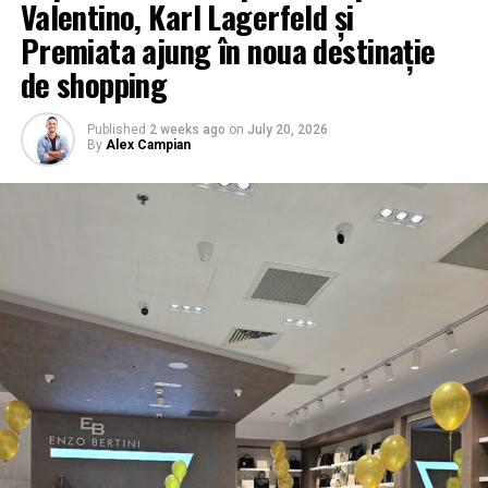
Valentino, Karl Lagerfeld și
Premiata ajung în noua destinație
de shopping
Published
2 weeks ago
on
July 20, 2026
By
Alex Campian