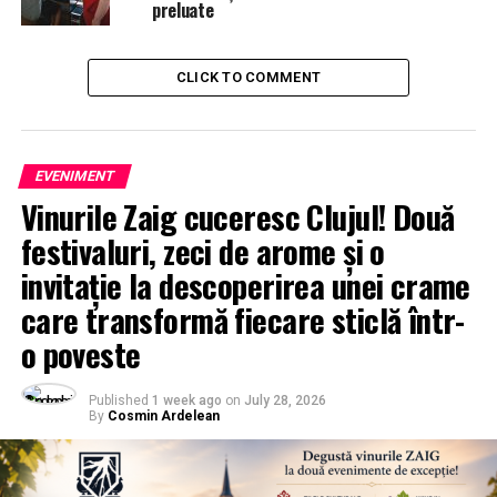
preluate
CLICK TO COMMENT
EVENIMENT
Vinurile Zaig cuceresc Clujul! Două
festivaluri, zeci de arome și o
invitație la descoperirea unei crame
care transformă fiecare sticlă într-
o poveste
Published
1 week ago
on
July 28, 2026
By
Cosmin Ardelean