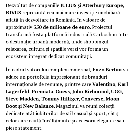
Dezvoltat de companiile
IULIUS
și
Atterbury Europe
,
RIVUS
reprezintă cea mai mare investiție imobiliară
aflată în dezvoltare în România, în valoare de
aproximativ
550 de milioane de euro
. Proiectul
transformă fosta platformă industrială Carbochim într-
o destinație urbană modernă, unde shoppingul,
relaxarea, cultura și spațiile verzi vor forma un
ecosistem integrat dedicat comunității.
În cadrul viitorului complex comercial,
Enzo Bertini
va
aduce un portofoliu impresionant de branduri
internaționale de renume, printre care
Valentino
,
Karl
Lagerfeld, Premiata, Guess, John Richmond, UGG,
Steve Madden, Tommy Hilfiger, Converse, Moon
Boot și New Balance
. Magazinul va reuni colecții
dedicate atât iubitorilor de stil casual și sport, cât și
celor care caută încălțăminte și accesorii elegante sau
piese statement.