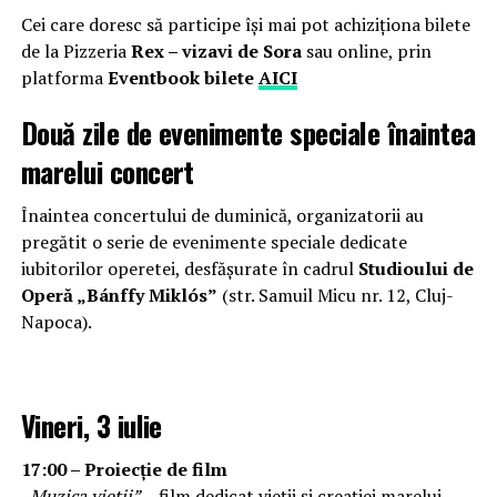
Cei care doresc să participe își mai pot achiziționa bilete
de la Pizzeria
Rex – vizavi de Sora
sau online, prin
platforma
Eventbook bilete
AICI
Două zile de evenimente speciale înaintea
marelui concert
Înaintea concertului de duminică, organizatorii au
pregătit o serie de evenimente speciale dedicate
iubitorilor operetei, desfășurate în cadrul
Studioului de
Operă „Bánffy Miklós”
(str. Samuil Micu nr. 12, Cluj-
Napoca).
Vineri, 3 iulie
17:00 – Proiecție de film
„Muzica vieții”
– film dedicat vieții și creației marelui