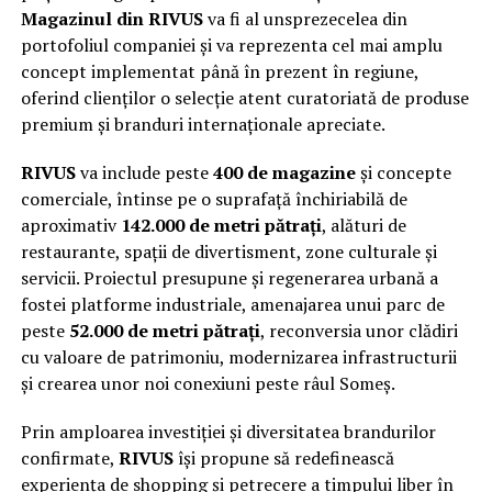
Magazinul din RIVUS
va fi al unsprezecelea din
portofoliul companiei și va reprezenta cel mai amplu
concept implementat până în prezent în regiune,
oferind clienților o selecție atent curatoriată de produse
premium și branduri internaționale apreciate.
RIVUS
va include peste
400 de magazine
și concepte
comerciale, întinse pe o suprafață închiriabilă de
aproximativ
142.000 de metri pătrați
, alături de
restaurante, spații de divertisment, zone culturale și
servicii. Proiectul presupune și regenerarea urbană a
fostei platforme industriale, amenajarea unui parc de
peste
52.000 de metri pătrați
, reconversia unor clădiri
cu valoare de patrimoniu, modernizarea infrastructurii
și crearea unor noi conexiuni peste râul Someș.
Prin amploarea investiției și diversitatea brandurilor
confirmate,
RIVUS
își propune să redefinească
experiența de shopping și petrecere a timpului liber în