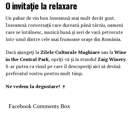
O invitație la relaxare
Un pahar de vin bun înseamnă mai mult decât gust.
Înseamnă conversații care durează până târziu, oameni
care se întâlnesc, muzică bună și seri de vară petrecute
într-unul dintre cele mai frumoase orașe din România.
Dacă ajungeți la
Zilele Culturale Maghiare
sau la
Wine
in the Central Park
, opriți-vă și la standul
Zaig Winery
.
S-ar putea ca vinul pe care îl descoperiți aici să devină
preferatul vostru pentru mult timp.
Ne vedem la degustare!
🍷
Facebook Comments Box