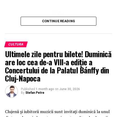
CONTINUE READING
CULTURA
Ultimele zile pentru bilete! Duminică
are loc cea de-a VIII-a ediție a
Concertului de la Palatul Bánffy din
Cluj-Napoca
Published
1 month ago
on
June 30, 2026
By
Stefan Petre
Clujenii și iubitorii muzicii sunt invitați duminică la unul