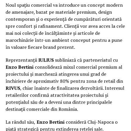
Noul spațiu comercial va introduce un concept modern
de amenajare, bazat pe materiale premium, design
contemporan și o experiență de cumpărături orientată
spre confort și rafinament. Clienții vor avea acces la cele
mai noi colecții de încălțăminte și articole de
marochinărie într-un ambient conceput pentru a pune
în valoare fiecare brand prezent.
Reprezentanții
IULIUS
subliniază că parteneriatul cu
Enzo Bertini
consolidează mixul comercial premium al
proiectului și marchează atingerea unui grad de
închiriere de aproximativ 80% pentru zona de retail din
RIVUS
, chiar înainte de finalizarea dezvoltării. Interesul
retailerilor confirmă atractivitatea proiectului și
potențialul său de a deveni una dintre principalele
destinații comerciale din România.
La rândul său,
Enzo Bertini
consideră Cluj-Napoca o
piață strategică pentru extinderea rețelei sale.