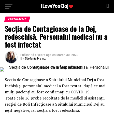
EVENIMENT
Secția de Contagioase de la Dej,
redeschisă. Personalul medical nu a
fost infectat
Published
6 years ago
on
March 30, 2020
By
Stefania Heinz
Secția de Contagioase a Spitalului Municipal Dej a fost
închisă și personalul medical a fost testat, după ce mai
mulți pacienți au fost confirmați cu COVID-19.
Toate cele 16 probe recoltate de la medicii și asistenții
secției de Boli Infecțioase a Spitalului Municipal Dej au
ieșit negative, iar secția a fost redeschisă.