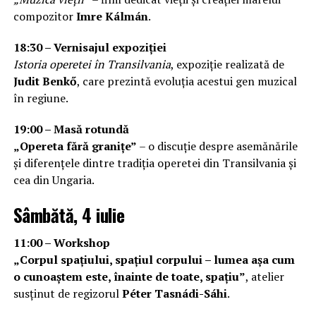
compozitor
Imre Kálmán
.
18:30 – Vernisajul expoziției
Istoria operetei în Transilvania
, expoziție realizată de
Judit Benkő
, care prezintă evoluția acestui gen muzical
în regiune.
19:00 – Masă rotundă
„Opereta fără granițe”
– o discuție despre asemănările
și diferențele dintre tradiția operetei din Transilvania și
cea din Ungaria.
Sâmbătă, 4 iulie
11:00 – Workshop
„Corpul spațiului, spațiul corpului – lumea așa cum
o cunoaștem este, înainte de toate, spațiu”
, atelier
susținut de regizorul
Péter Tasnádi-Sáhi
.