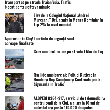
transportat pe strada Traian Vuia. Trafic
blocat pentru câteva minute
Elev de la Colegiul Național „Andrei
Mureșanu” Dej, admis în Mensa România: în
top 2% la nivel mondial
Apa revine în Cluj! Lucrările de urgență sunt
aproape finalizate
Grav accident rutier pe strada 1 Mai din Dej
Razii de amploare ale Poliției Rutiere în
Huedin și Dej: Sancțiuni și Controale pentru
Siguranța în Trafic
ALOPEDI 0364-917, serviciul de telemedicină
pentru copii de la Cluj, a ajuns la 10 ani de
activitate și peste 110.000 de apeluri