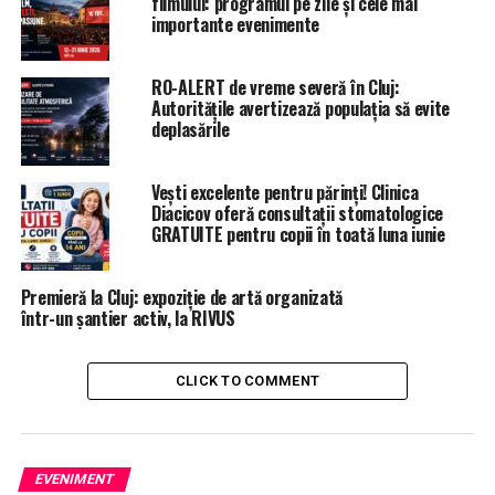
filmului: programul pe zile și cele mai
importante evenimente
RO-ALERT de vreme severă în Cluj:
Autoritățile avertizează populația să evite
deplasările
Vești excelente pentru părinți! Clinica
Diacicov oferă consultații stomatologice
GRATUITE pentru copii în toată luna iunie
Premieră la Cluj: expoziție de artă organizată
într-un șantier activ, la RIVUS
CLICK TO COMMENT
EVENIMENT