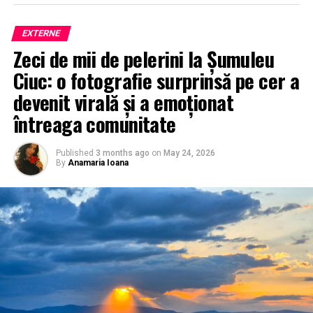
EXTERNE
Zeci de mii de pelerini la Șumuleu
Ciuc: o fotografie surprinsă pe cer a
devenit virală și a emoționat
întreaga comunitate
Published
3 months ago
on
May 24, 2026
By
Anamaria Ioana