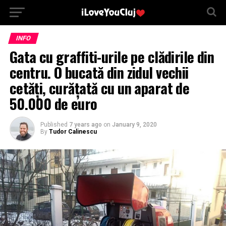
INFO
Gata cu graffiti-urile pe clădirile din
centru. O bucată din zidul vechii
cetăți, curățată cu un aparat de
50.000 de euro
Published
7 years ago
on
January 9, 2020
By
Tudor Calinescu