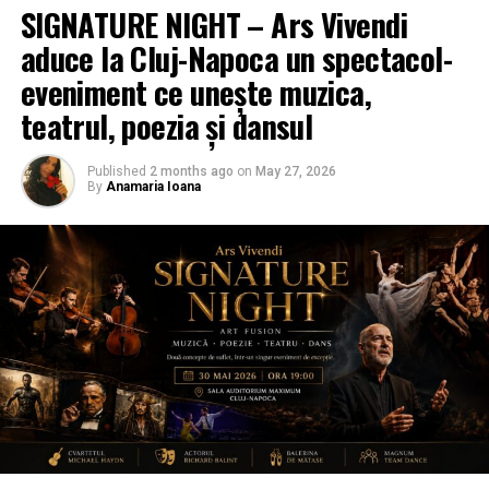
SIGNATURE NIGHT – Ars Vivendi
aduce la Cluj-Napoca un spectacol-
eveniment ce unește muzica,
teatrul, poezia și dansul
Published
2 months ago
on
May 27, 2026
By
Anamaria Ioana