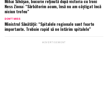
Mihai Silvășan, bucurie reținută după victoria cu Ironi
Ness Ziona: “Sărbătorim acum, însă nu am câștigat încă
niciun trofeu”
DON'T MISS
Ministrul Sănătății: “Spitalele regionale sunt foarte
importante. Trebuie rapid să ne întărim spitalele”
ADVERTISEMENT