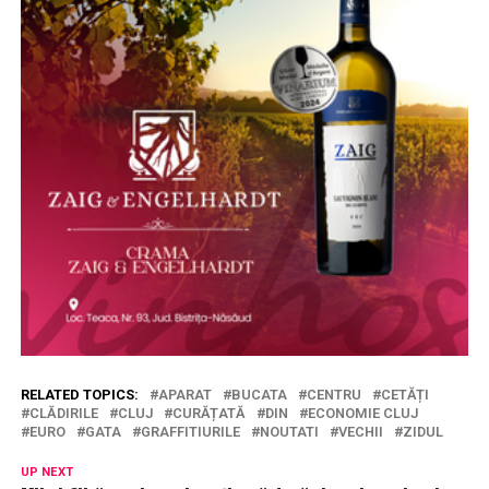
RELATED TOPICS:
APARAT
BUCATA
CENTRU
CETĂȚI
CLĂDIRILE
CLUJ
CURĂȚATĂ
DIN
ECONOMIE CLUJ
EURO
GATA
GRAFFITIURILE
NOUTATI
VECHII
ZIDUL
UP NEXT