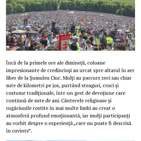
Încă de la primele ore ale dimineții, coloane
impresionante de credincioși au urcat spre altarul în aer
liber de la Șumuleu Ciuc. Mulți au parcurs zeci sau chiar
sute de kilometri pe jos, purtând steaguri, cruci și
costume tradiționale, într-un gest de devoțiune care
continuă de sute de ani. Cântecele religioase și
rugăciunile rostite în mai multe limbi au creat o
atmosferă profund emoționantă, iar mulți participanți
au vorbit despre o experiență „care nu poate fi descrisă
în cuvinte”.