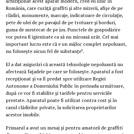
achiziționat acest aparat modern, cred eu unic în
România, care curăță graffiti și alte mizerii, afișe de pe
clădiri, monumente, marcaje, indicatoare de circulație,
pete de ulei de pe pavajul de pe trotuare și borduri,
guma de mestecat de pe jos. Punctele de gospodărire
vor putea fi igienizate ca să nu miroasă urât. Cel mai
important lucru este că e un mijloc complet nepoluant,
nu folosește nicun fel de substanțe”.
El a dat asigurări că această tehnologie nepoluantă nu
afectează fațadele pe care se folosește. Aparatul a fost
recepționat și va fi predat spre utilizare Regiei
Autonome a Domeniului Public în perioada următoare,
după ce vor fi stabilite și tarifele pentru serviciile
prestate. Aparatul poate fi utilizat contra cost și în
cazul clădirilor private, la solicitarea proprietarilor
acestor imobile.
Primarul a avut un mesaj și pentru amatorii de graffiti