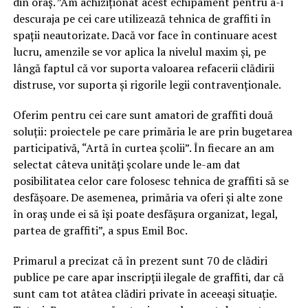
din oraș. ”Am achiziționat acest echipament pentru a-i
descuraja pe cei care utilizează tehnica de graffiti în
spații neautorizate. Dacă vor face în continuare acest
lucru, amenzile se vor aplica la nivelul maxim și, pe
lângă faptul că vor suporta valoarea refacerii clădirii
distruse, vor suporta și rigorile legii contravenționale.
Oferim pentru cei care sunt amatori de graffiti două
soluții: proiectele pe care primăria le are prin bugetarea
participativă, “Artă în curtea școlii”. În fiecare an am
selectat câteva unități școlare unde le-am dat
posibilitatea celor care folosesc tehnica de graffiti să se
desfășoare. De asemenea, primăria va oferi și alte zone
în oraș unde ei să își poate desfășura organizat, legal,
partea de graffiti”, a spus Emil Boc.
Primarul a precizat că în prezent sunt 70 de clădiri
publice pe care apar inscripții ilegale de graffiti, dar că
sunt cam tot atâtea clădiri private în aceeași situație.