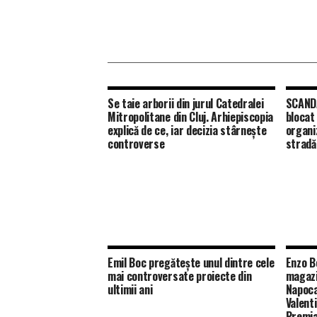
Se taie arborii din jurul Catedralei
SCANDA
Mitropolitane din Cluj. Arhiepiscopia
blocat
explică de ce, iar decizia stârnește
organiz
controverse
stradă
Emil Boc pregătește unul dintre cele
Enzo B
mai controversate proiecte din
magazi
ultimii ani
Napoca
Valenti
Premia