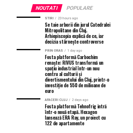
NOUTATI
POPULARE
STIRI
23 hours ago
Se taie arborii din jurul Catedralei
Mitropolitane din Cluj.
Arhiepiscopia explică de ce, iar
decizia stârnește controverse
PRIN ORAS
1 day ago
Fosta platformă Carbochim
renaște: RIVUS transformă un
spațiu industrial într-un nou
centru al culturii și
divertismentului din Cluj, printr-o
investiție de 550 de milioane de
euro
AFACERI CLUJ
2 days ago
Fosta platformă Tehnofrig intră
într-o nouă etapă. Hexagon
lansează ERA Ray, un proiect cu
122 de apartamente