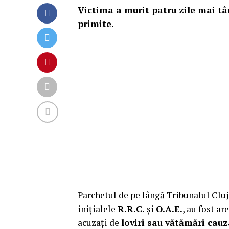
Victima a murit patru zile mai târ
primite.
Parchetul de pe lângă Tribunalul Cluj 
inițialele
R.R.C.
și
O.A.E.
, au fost ar
acuzați de
loviri sau vătămări cau