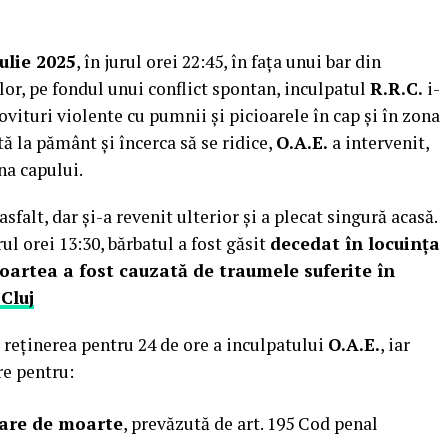
iulie 2025
, în jurul orei 22:45, în fața unui bar din
lor, pe fondul unui conflict spontan, inculpatul
R.R.C.
i-
vituri violente cu pumnii și picioarele în cap și în zona
tă la pământ și încerca să se ridice,
O.A.E.
a intervenit,
na capului.
sfalt, dar și-a revenit ulterior și a plecat singură acasă.
urul orei 13:30, bărbatul a fost găsit
decedat în locuința
artea a fost cauzată de traumele suferite în
 Cluj
s reținerea pentru 24 de ore a inculpatului
O.A.E.
, iar
re pentru:
oare de moarte
, prevăzută de art. 195 Cod penal