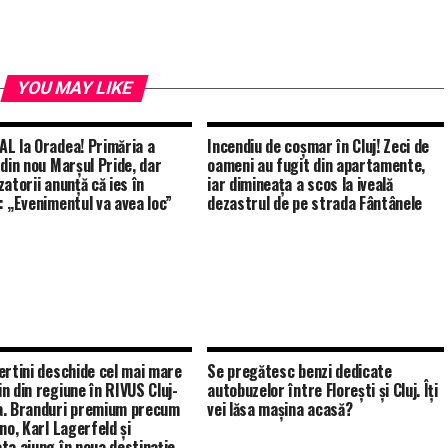
YOU MAY LIKE
L la Oradea! Primăria a
Incendiu de coșmar în Cluj! Zeci de
 din nou Marșul Pride, dar
oameni au fugit din apartamente,
atorii anunță că ies în
iar dimineața a scos la iveală
: „Evenimentul va avea loc”
dezastrul de pe strada Fântânele
ertini deschide cel mai mare
Se pregătesc benzi dedicate
n din regiune în RIVUS Cluj-
autobuzelor între Florești și Cluj. Îți
. Branduri premium precum
vei lăsa mașina acasă?
no, Karl Lagerfeld și
ta ajung în noua destinație