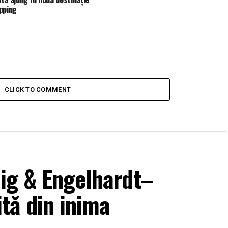
pping
CLICK TO COMMENT
aig & Engelhardt–
tă din inima