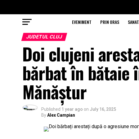
EVENIMENT
PRIN ORAS
SANAT
JUDETUL CLUJ
Doi clujeni arest
bărbat în bătaie 
Mănăștur
Published
1 year ago
on
July 16, 2025
By
Alex Campian