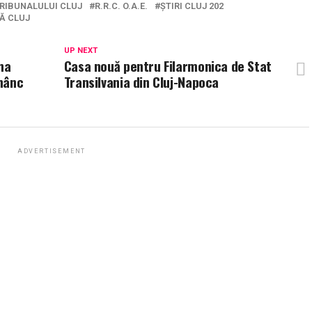
RIBUNALULUI CLUJ
R.R.C. O.A.E.
ȘTIRI CLUJ 202
Ă CLUJ
UP NEXT
na
Casa nouă pentru Filarmonica de Stat
ănânc
Transilvania din Cluj-Napoca
ADVERTISEMENT