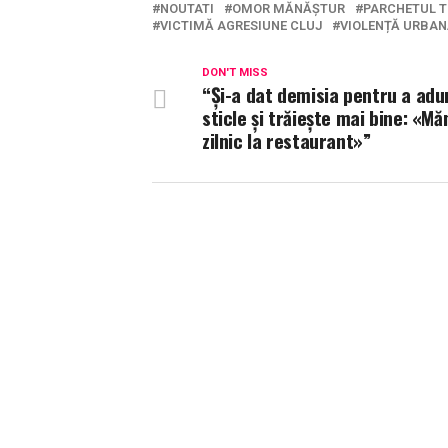
NOUTATI
OMOR MĂNĂȘTUR
PARCHETUL T
VICTIMĂ AGRESIUNE CLUJ
VIOLENȚĂ URBAN
DON'T MISS
“Și-a dat demisia pentru a adu
sticle și trăiește mai bine: «M
zilnic la restaurant»”