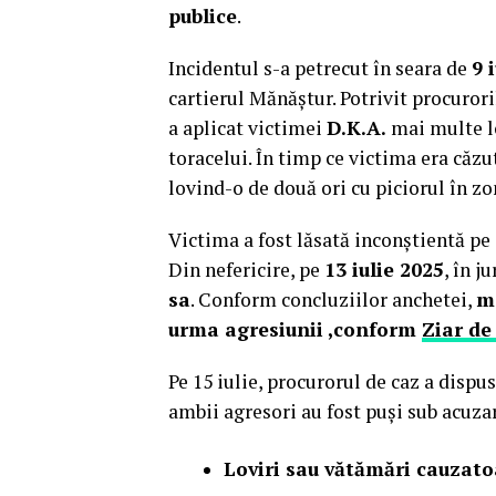
publice
.
Incidentul s-a petrecut în seara de
9 
cartierul Mănăștur. Potrivit procurori
a aplicat victimei
D.K.A.
mai multe lo
toracelui. În timp ce victima era căzu
lovind-o de două ori cu piciorul în zo
Victima a fost lăsată inconștientă pe a
Din nefericire, pe
13 iulie 2025
, în j
sa
. Conform concluziilor anchetei,
mo
urma agresiunii ,conform
Ziar de
Pe 15 iulie, procurorul de caz a dispu
ambii agresori au fost puși sub acuza
Loviri sau vătămări cauzat