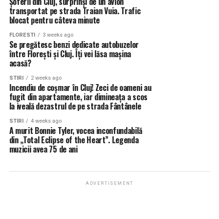
Șoferii din Cluj, surprinși de un avion
transportat pe strada Traian Vuia. Trafic
blocat pentru câteva minute
FLORESTI
3 weeks ago
Se pregătesc benzi dedicate autobuzelor
între Florești și Cluj. Îți vei lăsa mașina
acasă?
STIRI
2 weeks ago
Incendiu de coșmar în Cluj! Zeci de oameni au
fugit din apartamente, iar dimineața a scos
la iveală dezastrul de pe strada Fântânele
STIRI
4 weeks ago
A murit Bonnie Tyler, vocea inconfundabilă
din „Total Eclipse of the Heart”. Legenda
muzicii avea 75 de ani
ADVERTISEMENT