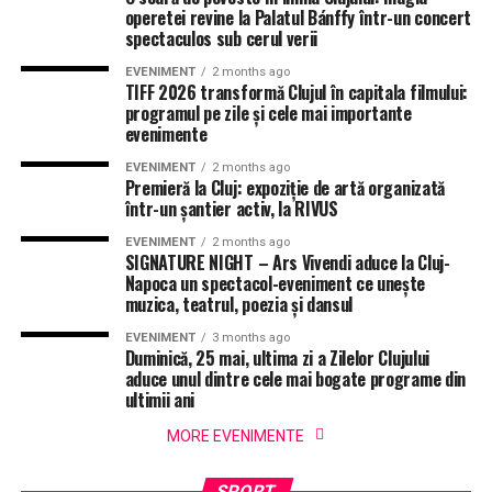
operetei revine la Palatul Bánffy într-un concert
spectaculos sub cerul verii
EVENIMENT
2 months ago
TIFF 2026 transformă Clujul în capitala filmului:
programul pe zile și cele mai importante
evenimente
EVENIMENT
2 months ago
Premieră la Cluj: expoziție de artă organizată
într-un șantier activ, la RIVUS
EVENIMENT
2 months ago
SIGNATURE NIGHT – Ars Vivendi aduce la Cluj-
Napoca un spectacol-eveniment ce unește
muzica, teatrul, poezia și dansul
EVENIMENT
3 months ago
Duminică, 25 mai, ultima zi a Zilelor Clujului
aduce unul dintre cele mai bogate programe din
ultimii ani
MORE EVENIMENTE
SPORT