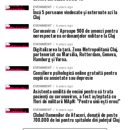
EVENIMENT
6 years ago
Încă 5 persoane vindecate și externate azi la
Cluj
EVENIMENT
6 years ago
Coronavirus / Aproape 900 de amenzi pentru
nerespectarea ordonanțelor militare la Cluj
EVENIMENT
6 years ago
Digitalizarea la ţară. Zona Metropolitană Cluj,
parteneriat cu Marsilia, Rotterdam, Genova,
Hamburg și Varna.
EVENIMENT
6 years ago
Consiliere psihologică online gratuită pentru
copiii cu anxietate sau depresie
EVENIMENT
6 years ago
Asistenta umilită de vecini pentru că trata
pacienţi cu coronavirus, a fost aşteptată cu
flori de militarii MApN: ”Pentru unii eşti erou!”
EVENIMENT
6 years ago
Clubul Oamenilor de Afaceri, donații de peste
700.000 de lei pentru spitalele din județul Cluj