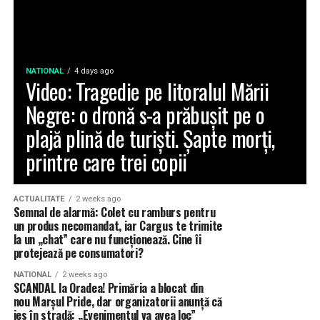
NATIONAL
4 days ago
Video: Tragedie pe litoralul Mării
Negre: o dronă s-a prăbușit pe o
plajă plină de turiști. Șapte morți,
printre care trei copii
ACTUALITATE
2 weeks ago
Semnal de alarmă: Colet cu ramburs pentru
un produs necomandat, iar Cargus te trimite
la un „chat” care nu funcționează. Cine îi
protejează pe consumatori?
NATIONAL
2 weeks ago
SCANDAL la Oradea! Primăria a blocat din
nou Marșul Pride, dar organizatorii anunță că
ies în stradă: „Evenimentul va avea loc”