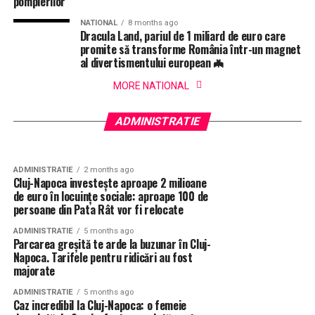
pompierilor
NATIONAL
8 months ago
Dracula Land, pariul de 1 miliard de euro care
promite să transforme România într-un magnet
al divertismentului european 🦇
MORE NATIONAL
ADMINISTRATIE
1 week ago
Spații de birouri disponibile în Parcul Industrial
ADMINISTRATIE
2 weeks ago
Emil Boc pregătește unul dintre cele mai
TETAROM I
ADMINISTRATIE
controversate proiecte din ultimii ani
ADMINISTRATIE
2 months ago
Cluj-Napoca investește aproape 2 milioane
de euro în locuințe sociale: aproape 100 de
persoane din Pata Rât vor fi relocate
ADMINISTRATIE
5 months ago
Parcarea greșită te arde la buzunar în Cluj-
Napoca. Tarifele pentru ridicări au fost
majorate
ADMINISTRATIE
5 months ago
Caz incredibil la Cluj-Napoca: o femeie