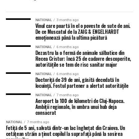
NATIONAL
3 months ago
Vinul care poartă în el o poveste de sute de ani.
De ce Muscatul de la ZAIG & ENGELHARDT
emoționează până la ultima picătură
NATIONAL
6 months ago
Dezastru la o fermă de animale sălbatice din
Recea Cristur: încă 25 de cadavre descoperite,
autoritățile se tem de risc sanitar major
NATIONAL
6 months ago
Doctoriță de 39 de ani, găsită decedată în
locuință. Fostul partener a alertat autoritățile
NATIONAL
7 months ago
Aeroport la 100 de kilometri de Cluj-Napoca.
Ambiții regionale, în umbra unui hub deja
consacrat
NATIONAL
7 months ago
Fetiță de 5 ani, salvată dintr-un lac înghețat din Craiova. Un
cetățean străin a ținut copilul la suprafață până la sosirea