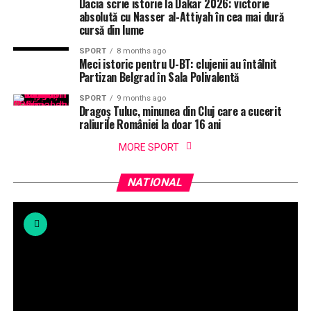
Dacia scrie istorie la Dakar 2026: victorie
absolută cu Nasser al-Attiyah în cea mai dură
cursă din lume
SPORT
8 months ago
Meci istoric pentru U-BT: clujenii au întâlnit
Partizan Belgrad în Sala Polivalentă
SPORT
9 months ago
Dragoș Tuluc, minunea din Cluj care a cucerit
raliurile României la doar 16 ani
MORE SPORT
NATIONAL