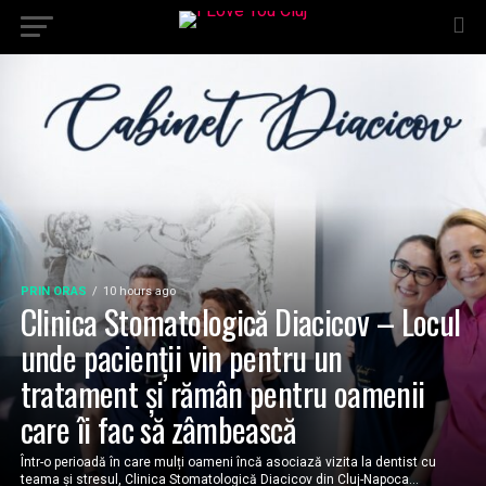
PRIN ORAS
10 hours ago
Clinica Stomatologică Diacicov – Locul
unde pacienții vin pentru un
tratament și rămân pentru oamenii
care îi fac să zâmbească
Într-o perioadă în care mulți oameni încă asociază vizita la dentist cu
teama și stresul, Clinica Stomatologică Diacicov din Cluj-Napoca...