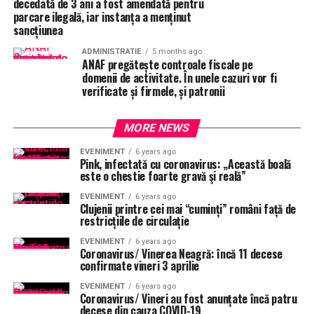
decedată de 3 ani a fost amendată pentru
parcare ilegală, iar instanța a menținut
sancțiunea
ADMINISTRATIE
5 months ago
ANAF pregătește controale fiscale pe
domenii de activitate. În unele cazuri vor fi
verificate și firmele, și patronii
MORE NEWS
EVENIMENT
6 years ago
Pink, infectată cu coronavirus: „Această boală
este o chestie foarte gravă şi reală”
EVENIMENT
6 years ago
Clujenii printre cei mai “cuminți” români față de
restricțiile de circulație
EVENIMENT
6 years ago
Coronavirus/ Vinerea Neagră: încă 11 decese
confirmate vineri 3 aprilie
EVENIMENT
6 years ago
Coronavirus/ Vineri au fost anunțate încă patru
decese din cauza COVID-19