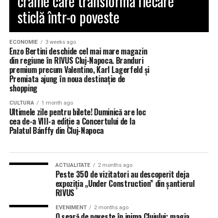
crame care transformă fiecare
sticlă într-o poveste
ECONOMIE
3 weeks ago
Enzo Bertini deschide cel mai mare magazin
din regiune în RIVUS Cluj-Napoca. Branduri
premium precum Valentino, Karl Lagerfeld și
Premiata ajung în noua destinație de
shopping
CULTURA
1 month ago
Ultimele zile pentru bilete! Duminică are loc
cea de-a VIII-a ediție a Concertului de la
Palatul Bánffy din Cluj-Napoca
ACTUALITATE
2 months ago
Peste 350 de vizitatori au descoperit deja
expoziția „Under Construction” din șantierul
RIVUS
EVENIMENT
2 months ago
O seară de poveste în inima Clujului: magia