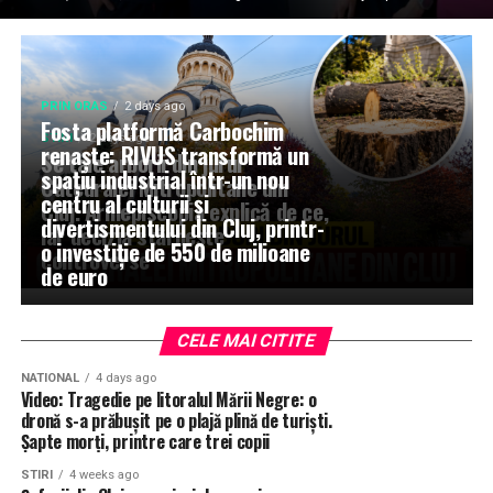
PRIN ORAS
2 days ago
Fosta platformă Carbochim
STIRI
2 days ago
renaște: RIVUS transformă un
Se taie arborii din jurul
spațiu industrial într-un nou
Catedralei Mitropolitane din
centru al culturii și
Cluj. Arhiepiscopia explică de ce,
divertismentului din Cluj, printr-
iar decizia stârnește
o investiție de 550 de milioane
controverse
de euro
CELE MAI CITITE
NATIONAL
4 days ago
Video: Tragedie pe litoralul Mării Negre: o
dronă s-a prăbușit pe o plajă plină de turiști.
Șapte morți, printre care trei copii
STIRI
4 weeks ago