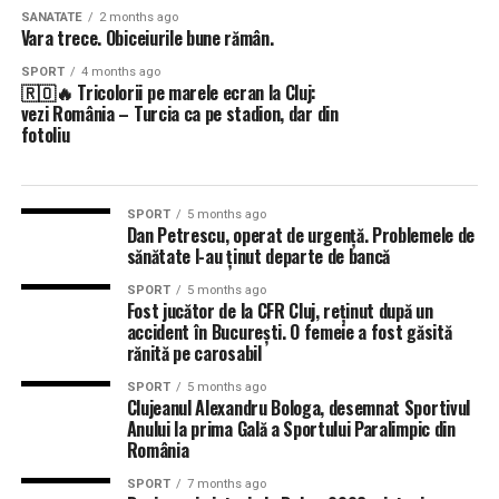
SANATATE
2 months ago
Vara trece. Obiceiurile bune rămân.
SPORT
4 months ago
🇷🇴🔥 Tricolorii pe marele ecran la Cluj:
vezi România – Turcia ca pe stadion, dar din
fotoliu
SPORT
5 months ago
Dan Petrescu, operat de urgență. Problemele de
sănătate l-au ținut departe de bancă
SPORT
5 months ago
Fost jucător de la CFR Cluj, reținut după un
accident în București. O femeie a fost găsită
rănită pe carosabil
SPORT
5 months ago
Clujeanul Alexandru Bologa, desemnat Sportivul
Anului la prima Gală a Sportului Paralimpic din
România
SPORT
7 months ago