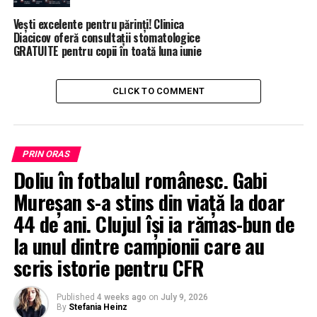
Vești excelente pentru părinți! Clinica
Diacicov oferă consultații stomatologice
GRATUITE pentru copii în toată luna iunie
CLICK TO COMMENT
PRIN ORAS
Doliu în fotbalul românesc. Gabi
Mureșan s-a stins din viață la doar
44 de ani. Clujul își ia rămas-bun de
la unul dintre campionii care au
scris istorie pentru CFR
Published
4 weeks ago
on
July 9, 2026
By
Stefania Heinz