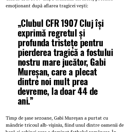
emoționant după aflarea tragicei vești:
„Clubul CFR 1907 Cluj își
exprimă regretul și
profunda tristețe pentru
pierderea tragică a fostului
nostru mare jucător, Gabi
Mureșan, care a plecat
dintre noi mult prea
devreme, la doar 44 de
ani.”
Timp de șase sezoane, Gabi Mureșan a purtat cu
mândrie tricoul alb-vișiniu, fiind unul dintre oamenii de