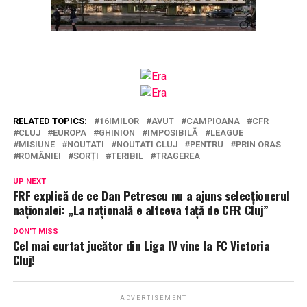
RELATED TOPICS:
16IMILOR
AVUT
CAMPIOANA
CFR
CLUJ
EUROPA
GHINION
IMPOSIBILĂ
LEAGUE
MISIUNE
NOUTATI
NOUTATI CLUJ
PENTRU
PRIN ORAS
ROMÂNIEI
SORȚI
TERIBIL
TRAGEREA
UP NEXT
FRF explică de ce Dan Petrescu nu a ajuns selecționerul
naționalei: „La națională e altceva față de CFR Cluj”
DON'T MISS
Cel mai curtat jucător din Liga IV vine la FC Victoria
Cluj!
ADVERTISEMENT