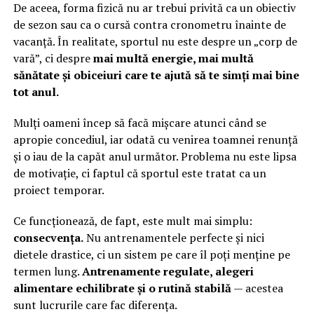
De aceea, forma fizică nu ar trebui privită ca un obiectiv
de sezon sau ca o cursă contra cronometru înainte de
vacanță. În realitate, sportul nu este despre un „corp de
vară”, ci despre
mai multă energie, mai multă
sănătate și obiceiuri care te ajută să te simți mai bine
tot anul.
Mulți oameni încep să facă mișcare atunci când se
apropie concediul, iar odată cu venirea toamnei renunță
și o iau de la capăt anul următor. Problema nu este lipsa
de motivație, ci faptul că sportul este tratat ca un
proiect temporar.
Ce funcționează, de fapt, este mult mai simplu:
consecvența.
Nu antrenamentele perfecte și nici
dietele drastice, ci un sistem pe care îl poți menține pe
termen lung.
Antrenamente regulate, alegeri
alimentare echilibrate și o rutină stabilă
— acestea
sunt lucrurile care fac diferența.