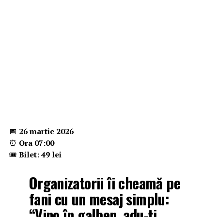
📅
26 martie 2026
⏰
Ora 07:00
🎟️
Bilet: 49 lei
Organizatorii îi cheamă pe
fani cu un mesaj simplu:
“V
ino în galben, adu-ți