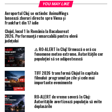
YOU MAY LIKE
Aeroportul Cluj se extinde: AnimaWings
lansează zboruri directe spre Viena și
Frankfurt din 17 iulie
Clujul, locul 1 în România la Bacalaureat
2026. Performanță remarcabilă pentru elevii
județului
⚠️ RO-ALERT în Cluj! Urmează o oră cu
fenomene meteo extreme. Autoritățile cer
populației să se adăpostească
TIFF 2026 transformă Clujul în capitala
filmului: programul pe zile și cele mai
importante evenimente
RO-ALERT de vreme severă în Cluj:
Autoritățile avertizează populația să evite
deplasările