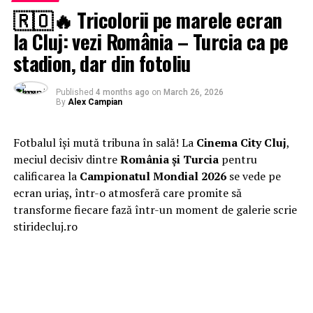
🇷🇴🔥 Tricolorii pe marele ecran
la Cluj: vezi România – Turcia ca pe
stadion, dar din fotoliu
Published
4 months ago
on
March 26, 2026
By
Alex Campian
Fotbalul își mută tribuna în sală! La
Cinema City Cluj
,
meciul decisiv dintre
România și Turcia
pentru
calificarea la
Campionatul Mondial 2026
se vede pe
ecran uriaș, într-o atmosferă care promite să
transforme fiecare fază într-un moment de galerie scrie
stiridecluj.ro