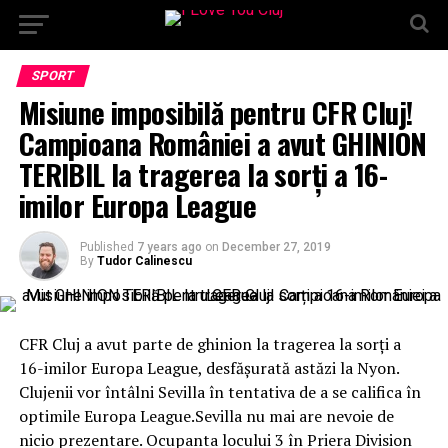
SPORT
Misiune imposibilă pentru CFR Cluj!
Campioana României a avut GHINION
TERIBIL la tragerea la sorți a 16-
imilor Europa League
Published
7 years ago
on
December 27, 2019
By
Tudor Calinescu
CFR Cluj a avut parte de ghinion la tragerea la sorți a
16-imilor Europa League, desfășurată astăzi la Nyon.
Clujenii vor întâlni Sevilla în tentativa de a se califica în
optimile Europa League.Sevilla nu mai are nevoie de
nicio prezentare. Ocupanta locului 3 în Priera Division