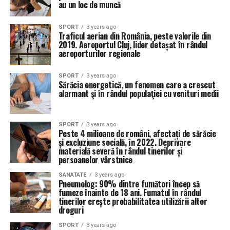
au un loc de muncă
SPORT
3 years ago
Traficul aerian din România, peste valorile din
2019. Aeroportul Cluj, lider detașat în rândul
aeroporturilor regionale
SPORT
3 years ago
Sărăcia energetică, un fenomen care a crescut
alarmant şi în rândul populaţiei cu venituri medii
SPORT
3 years ago
Peste 4 milioane de români, afectați de sărăcie
și excluziune socială, în 2022. Deprivare
materială severă în rândul tinerilor și
persoanelor vârstnice
SANATATE
3 years ago
Pneumolog: 90% dintre fumători încep să
fumeze înainte de 18 ani. Fumatul în rândul
tinerilor crește probabilitatea utilizării altor
droguri
SPORT
3 years ago