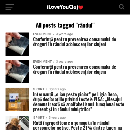
All posts tagged "rândul"
EVENIMENT
3 years ago
Conferință pentru prevenirea consumului de
droguri în rândul adolescenților clujeni
EVENIMENT
3 years ago
Conferință pentru prevenirea consumului de
droguri în rândul adolescenților clujeni
SPORT
3 years ago
Internauții „o iau peste picior” pe Ligia Deca,
după declarațiile privind testele PISA: „Mesajul
demonstrează că analfabetismul funcțional este
prezent și în rândul miniștrilor”
SPORT
3 years ago
Rată îngrijorătoare a șomajului în rândul
persoanelor active. Peste 21% dintre tineri nu