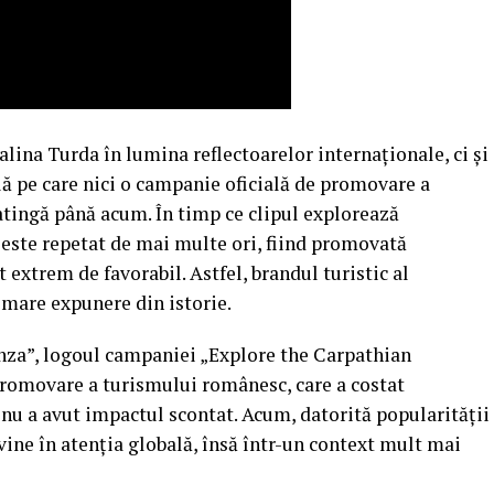
lina Turda în lumina reflectoarelor internaționale, ci și
lă pe care nici o campanie oficială de promovare a
atingă până acum. În timp ce clipul explorează
este repetat de mai multe ori, fiind promovată
 extrem de favorabil. Astfel, brandul turistic al
 mare expunere din istorie.
runza”, logoul campaniei „Explore the Carpathian
promovare a turismului românesc, care a costat
nu a avut impactul scontat. Acum, datorită popularității
evine în atenția globală, însă într-un context mult mai