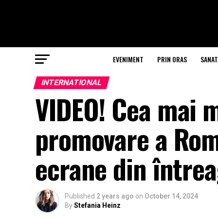
EVENIMENT
PRIN ORAS
SANAT
INTERNATIONAL
VIDEO! Cea mai 
promovare a Româ
ecrane din între
Published
2 years ago
on
October 14, 2024
By
Stefania Heinz