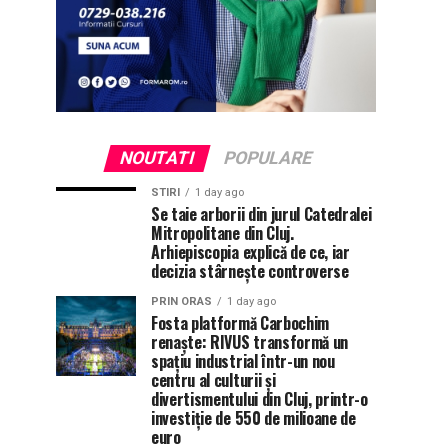
NOUTATI
POPULARE
STIRI
1 day ago
Se taie arborii din jurul Catedralei
Mitropolitane din Cluj.
Arhiepiscopia explică de ce, iar
decizia stârnește controverse
PRIN ORAS
1 day ago
Fosta platformă Carbochim
renaște: RIVUS transformă un
spațiu industrial într-un nou
centru al culturii și
divertismentului din Cluj, printr-o
investiție de 550 de milioane de
euro