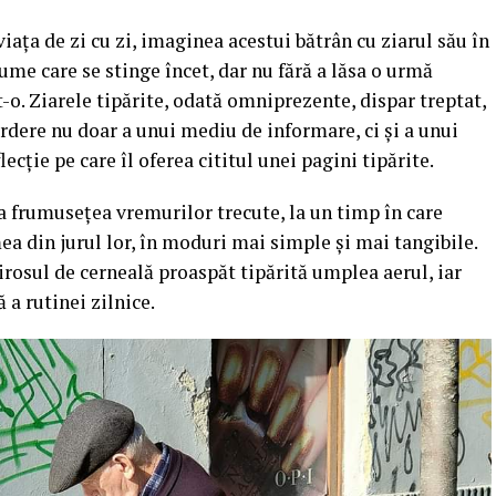
iața de zi cu zi, imaginea acestui bătrân cu ziarul său în
lume care se stinge încet, dar nu fără a lăsa o urmă
t-o. Ziarele tipărite, odată omniprezente, dispar treptat,
pierdere nu doar a unui mediu de informare, ci și a unui
ecție pe care îl oferea cititul unei pagini tipărite.
la frumusețea vremurilor trecute, la un timp în care
 din jurul lor, în moduri mai simple și mai tangibile.
rosul de cerneală proaspăt tipărită umplea aerul, iar
 a rutinei zilnice.