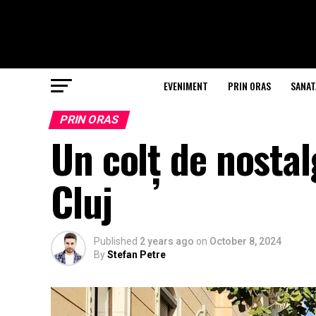
EVENIMENT
PRIN ORAS
SANAT
PRIN ORAS
Un colț de nostal
Cluj
Published
2 years ago
on
October 8, 2024
By
Stefan Petre