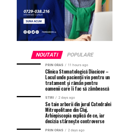
NOUTATI
POPULARE
PRIN ORAS
11 hours ago
Clinica Stomatologică Diacicov –
Locul unde pacienții vin pentru un
tratament și rămân pentru
oamenii care îi fac să zâmbească
STIRI
2 days ago
Se taie arborii din jurul Catedralei
Mitropolitane din Cluj.
Arhiepiscopia explică de ce, iar
decizia stârnește controverse
PRIN ORAS
2 days ago