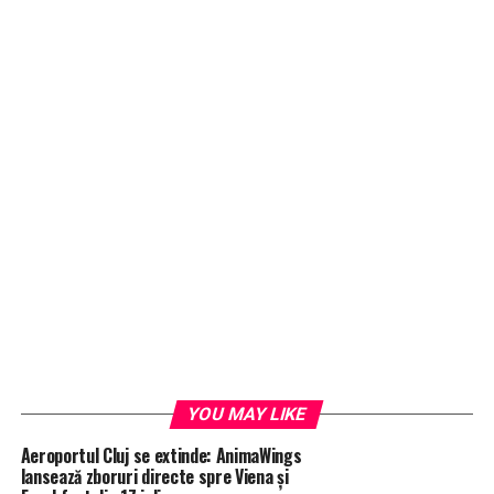
YOU MAY LIKE
Aeroportul Cluj se extinde: AnimaWings
lansează zboruri directe spre Viena și