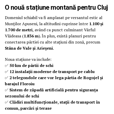
O nouă stațiune montană pentru Cluj
Domeniul schiabil va fi amplasat pe versantul estic al
Munților Apuseni, la altitudini cuprinse între
1.100 și
1.700 de metri
, având ca punct culminant Vârful
Vlădeasa (
1.836 m
). În plus, există planuri pentru
conectarea pârtiei cu alte stațiuni din zonă, precum
Stâna de Vale și Arieșeni
.
Noua stațiune va include:
✅
50 km de pârtii de schi
✅
12 instalații moderne de transport pe cablu
✅
2 telegondole care vor lega pârtia de Rogojel și
barajul Floroiu
✅
Sistem de zăpadă artificială pentru siguranța
sezonului de schi
✅
Clădiri multifuncționale, stații de transport în
comun, parcări și terase