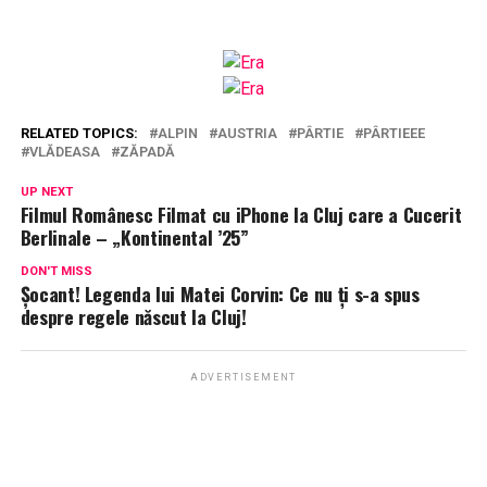
RELATED TOPICS:
ALPIN
AUSTRIA
PÂRTIE
PÂRTIEEE
VLĂDEASA
ZĂPADĂ
UP NEXT
Filmul Românesc Filmat cu iPhone la Cluj care a Cucerit
Berlinale – „Kontinental ’25”
DON'T MISS
Șocant! Legenda lui Matei Corvin: Ce nu ți s-a spus
despre regele născut la Cluj!
ADVERTISEMENT