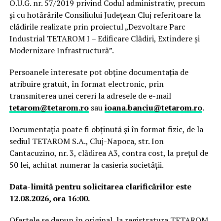
O.U.G. nr. 57/2019 privind Codul administrativ, precum
și cu hotărârile Consiliului Județean Cluj referitoare la
clădirile realizate prin proiectul „Dezvoltare Parc
Industrial TETAROM I – Edificare Clădiri, Extindere și
Modernizare Infrastructură”.
Persoanele interesate pot obține documentația de
atribuire gratuit, în format electronic, prin
transmiterea unei cereri la adresele de e-mail
tetarom@tetarom.ro
sau
ioana.banciu@tetarom.ro
.
Documentația poate fi obținută și în format fizic, de la
sediul TETAROM S.A., Cluj-Napoca, str. Ion
Cantacuzino, nr. 3, clădirea A3, contra cost, la prețul de
50 lei, achitat numerar la casieria societății.
Data-limită pentru solicitarea clarificărilor este
12.08.2026, ora 16:00.
Ofertele se depun în original, la registratura TETAROM