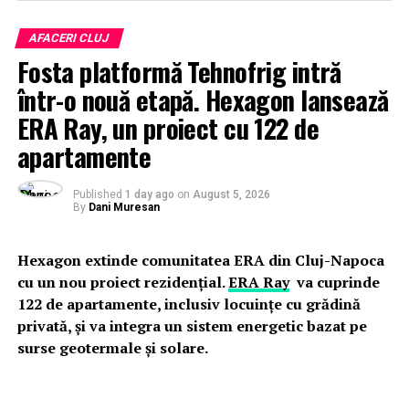
AFACERI CLUJ
Fosta platformă Tehnofrig intră
într-o nouă etapă. Hexagon lansează
ERA Ray, un proiect cu 122 de
apartamente
Published
1 day ago
on
August 5, 2026
By
Dani Muresan
Hexagon extinde comunitatea ERA din Cluj-Napoca
cu un nou proiect rezidențial.
ERA Ray
va cuprinde
122 de apartamente, inclusiv locuințe cu grădină
privată, și va integra un sistem energetic bazat pe
surse geotermale și solare.