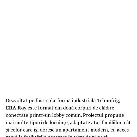
Dezvoltat pe fosta platformă industrială Tehnofrig,
ERA Ray
este format din două corpuri de clădire
conectate printr-un lobby comun. Proiectul propune
mai multe tipuri de locuințe, adaptate atât familiilor, cât
și celor care își doresc un apartament modern, cu acces
rapid la facilitățile necesare în viața de zi cu zi.