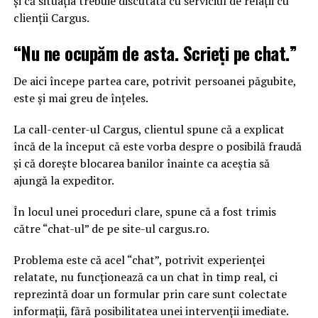
și că situația trebuie discutată cu serviciul de relații cu
clienții Cargus.
“Nu ne ocupăm de asta. Scrieți pe chat.”
De aici începe partea care, potrivit persoanei păgubite,
este și mai greu de înțeles.
La call-center-ul Cargus, clientul spune că a explicat
încă de la început că este vorba despre o posibilă fraudă
și că dorește blocarea banilor înainte ca aceștia să
ajungă la expeditor.
În locul unei proceduri clare, spune că a fost trimis
către “chat-ul” de pe site-ul cargus.ro.
Problema este că acel “chat”, potrivit experienței
relatate, nu funcționează ca un chat în timp real, ci
reprezintă doar un formular prin care sunt colectate
informații, fără posibilitatea unei intervenții imediate.