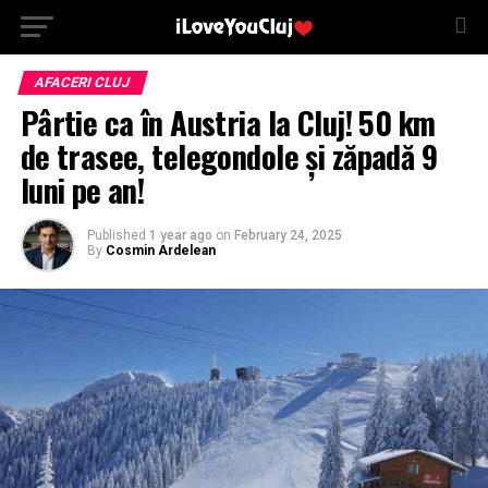
AFACERI CLUJ
Pârtie ca în Austria la Cluj! 50 km
de trasee, telegondole și zăpadă 9
luni pe an!
Published
1 year ago
on
February 24, 2025
By
Cosmin Ardelean