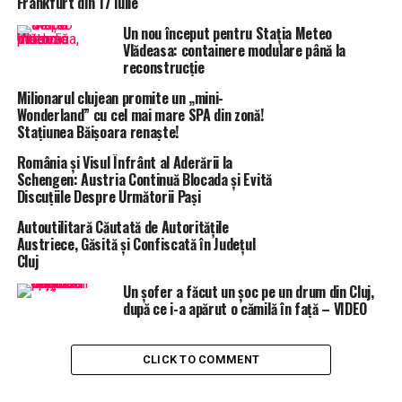
Frankfurt din 17 iulie
Un nou început pentru Stația Meteo
Vlădeasa: containere modulare până la
reconstrucție
Milionarul clujean promite un „mini-
Wonderland” cu cel mai mare SPA din zonă!
Stațiunea Băișoara renaște!
România și Visul Înfrânt al Aderării la
Schengen: Austria Continuă Blocada și Evită
Discuțiile Despre Următorii Pași
Autoutilitară Căutată de Autoritățile
Austriece, Găsită și Confiscată în Județul
Cluj
Un șofer a făcut un șoc pe un drum din Cluj,
după ce i-a apărut o cămilă în față – VIDEO
CLICK TO COMMENT