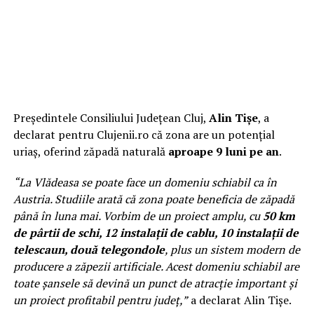
Președintele Consiliului Județean Cluj,
Alin Tișe
, a
declarat pentru Clujenii.ro că zona are un potențial
uriaș, oferind zăpadă naturală
aproape 9 luni pe an
.
“La Vlădeasa se poate face un domeniu schiabil ca în
Austria. Studiile arată că zona poate beneficia de zăpadă
până în luna mai. Vorbim de un proiect amplu, cu
50 km
de pârtii de schi, 12 instalații de cablu, 10 instalații de
telescaun, două telegondole
, plus un sistem modern de
producere a zăpezii artificiale. Acest domeniu schiabil are
toate șansele să devină un punct de atracție important și
un proiect profitabil pentru județ,”
a declarat Alin Tișe.