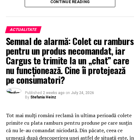
CONTINUE READING
ACTUALITATE
Semnal de alarmă: Colet cu ramburs
pentru un produs necomandat, iar
Cargus te trimite la un „chat” care
nu funcționează. Cine îi protejează
pe consumatori?
Published
2 weeks ago
on
July 24, 2026
By
Stefania Heinz
Tot mai mulți români reclamă în ultima perioadă colete
primite cu plata ramburs pentru produse pe care susțin
că nu le-au comandat niciodată. Din păcate, ceea ce
urmează după descoperirea unei astfel de situații este, în