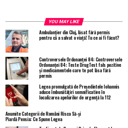
YOU MAY LIKE
Ambulanțier din Cluj, lăsat fără permis
pentru că a salvat o viață! Tu ce ai fi făcut?
Controversele Ordonanței 84: Controversele
Ordonanței 84: Teste DrugTest fals pozitive
și medicamentele care te pot lăsa fără
permis
Legea promulgată de Președintele Iohannis
aduce îmbunătățiri semnificative în
localizarea apelurilor de urgență la 112
Anumite Categorii de Români Risca Să-și
Piardă Pensia: Ce Spune Legea