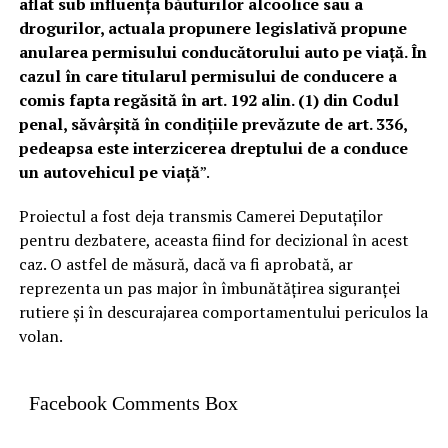
aflat sub influența băuturilor alcoolice sau a
drogurilor, actuala propunere legislativă propune
anularea permisului conducătorului auto pe viață. În
cazul în care titularul permisului de conducere a
comis fapta regăsită în art. 192 alin. (1) din Codul
penal, săvârșită în condițiile prevăzute de art. 336,
pedeapsa este interzicerea dreptului de a conduce
un autovehicul pe viață
”.
Proiectul a fost deja transmis Camerei Deputaților
pentru dezbatere, aceasta fiind for decizional în acest
caz. O astfel de măsură, dacă va fi aprobată, ar
reprezenta un pas major în îmbunătățirea siguranței
rutiere și în descurajarea comportamentului periculos la
volan.
Facebook Comments Box