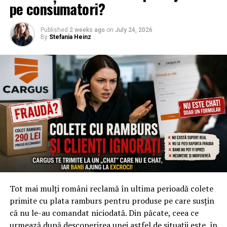
pe consumatori?
Published
2 weeks ago
on
July 24, 2026
By
Stefania Heinz
Tot mai mulți români reclamă în ultima perioadă colete
primite cu plata ramburs pentru produse pe care susțin
că nu le-au comandat niciodată. Din păcate, ceea ce
urmează după descoperirea unei astfel de situații este, în