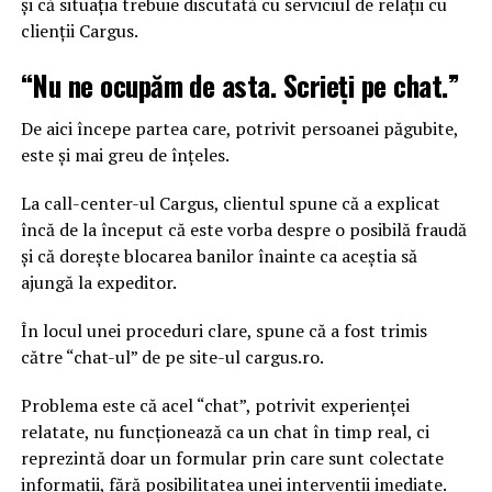
și că situația trebuie discutată cu serviciul de relații cu
clienții Cargus.
“Nu ne ocupăm de asta. Scrieți pe chat.”
De aici începe partea care, potrivit persoanei păgubite,
este și mai greu de înțeles.
La call-center-ul Cargus, clientul spune că a explicat
încă de la început că este vorba despre o posibilă fraudă
și că dorește blocarea banilor înainte ca aceștia să
ajungă la expeditor.
În locul unei proceduri clare, spune că a fost trimis
către “chat-ul” de pe site-ul cargus.ro.
Problema este că acel “chat”, potrivit experienței
relatate, nu funcționează ca un chat în timp real, ci
reprezintă doar un formular prin care sunt colectate
informații, fără posibilitatea unei intervenții imediate.