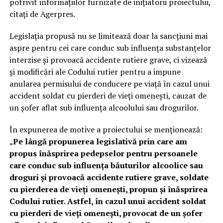
potrivit informațiilor furnizate de inițiatorii proiectului,
citați de Agerpres.
Legislația propusă nu se limitează doar la sancțiuni mai
aspre pentru cei care conduc sub influența substanțelor
interzise și provoacă accidente rutiere grave, ci vizează
și modificări ale Codului rutier pentru a impune
anularea permisului de conducere pe viață în cazul unui
accident soldat cu pierderi de vieți omenești, cauzat de
un șofer aflat sub influența alcoolului sau drogurilor.
În expunerea de motive a proiectului se menționează:
„
Pe lângă propunerea legislativă prin care am
propus înăsprirea pedepselor pentru persoanele
care conduc sub influența băuturilor alcoolice sau
droguri și provoacă accidente rutiere grave, soldate
cu pierderea de vieți omenești, propun și înăsprirea
Codului rutier. Astfel, în cazul unui accident soldat
cu pierderi de vieți omenești, provocat de un șofer