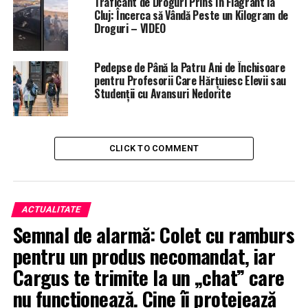
Traficant de Droguri Prins în Flagrant la
Cluj: Încerca să Vândă Peste un Kilogram de
Droguri – VIDEO
Pedepse de Până la Patru Ani de Închisoare
pentru Profesorii Care Hărțuiesc Elevii sau
Studenții cu Avansuri Nedorite
CLICK TO COMMENT
ACTUALITATE
Semnal de alarmă: Colet cu ramburs
pentru un produs necomandat, iar
Cargus te trimite la un „chat” care
nu funcționează. Cine îi protejează