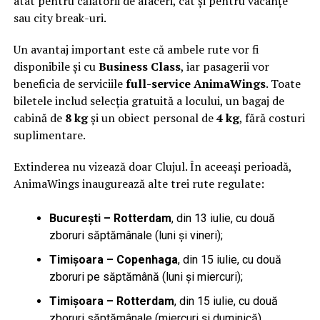
atât pentru călătorii de afaceri, cât și pentru vacanțe
sau city break-uri.
Un avantaj important este că ambele rute vor fi
disponibile și cu
Business Class
, iar pasagerii vor
beneficia de serviciile
full-service AnimaWings
. Toate
biletele includ selecția gratuită a locului, un bagaj de
cabină de
8 kg
și un obiect personal de
4 kg
, fără costuri
suplimentare.
Extinderea nu vizează doar Clujul. În aceeași perioadă,
AnimaWings inaugurează alte trei rute regulate:
București – Rotterdam
, din 13 iulie, cu două
zboruri săptămânale (luni și vineri);
Timișoara – Copenhaga
, din 15 iulie, cu două
zboruri pe săptămână (luni și miercuri);
Timișoara – Rotterdam
, din 15 iulie, cu două
zboruri săptămânale (miercuri și duminică).