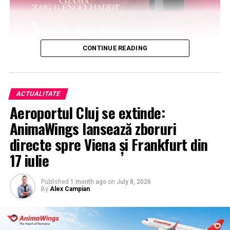
CONTINUE READING
ACTUALITATE
Aeroportul Cluj se extinde:
AnimaWings lansează zboruri
directe spre Viena și Frankfurt din
17 iulie
Published
1 month ago
on
July 8, 2026
By
Alex Campian