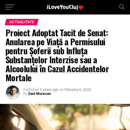
ACTUALITATE
Proiect Adoptat Tacit de Senat:
Anularea pe Viață a Permisului
pentru Șoferii sub Influța
Substanțelor Interzise sau a
Alcoolului în Cazul Accidentelor
Mortale
Published
3 years ago
on
February 6, 2024
By
Dani Muresan