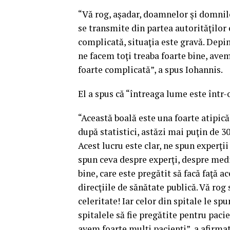
“Vă rog, aşadar, doamnelor şi domnilor,
se transmite din partea autorităţilor c
complicată, situaţia este gravă. Depi
ne facem toţi treaba foarte bine, ave
foarte complicată”, a spus Iohannis.
El a spus că “întreaga lume este într-o
“Această boală este una foarte atipică
după statistici, astăzi mai puţin de 
Acest lucru este clar, ne spun experţi
spun ceva despre experţi, despre medic
bine, care este pregătit să facă faţă a
direcţiile de sănătate publică. Vă ro
celeritate! Iar celor din spitale le sp
spitalele să fie pregătite pentru pacie
avem foarte mulţi pacienţi”, a afirma