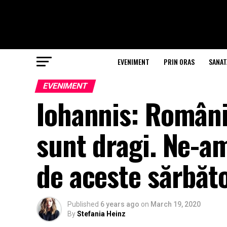
EVENIMENT
PRIN ORAS
SANAT
EVENIMENT
Iohannis: Românii
sunt dragi. Ne-a
de aceste sărbăto
Published
6 years ago
on
March 19, 2020
By
Stefania Heinz