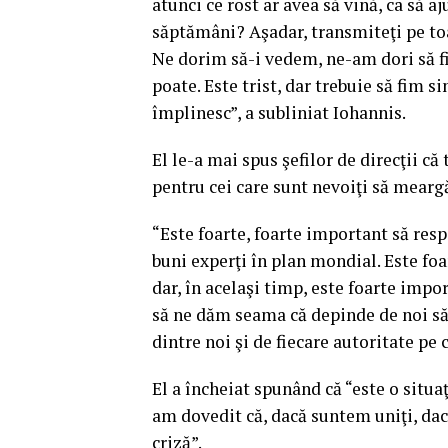
atunci ce rost ar avea să vină, ca să a
săptămâni? Aşadar, transmiteţi pe toa
Ne dorim să-i vedem, ne-am dori să fi
poate. Este trist, dar trebuie să fim s
împlinesc”, a subliniat Iohannis.
El le-a mai spus şefilor de direcţii că 
pentru cei care sunt nevoiţi să meargă
“Este foarte, foarte important să res
buni experţi în plan mondial. Este foa
dar, în acelaşi timp, este foarte impo
să ne dăm seama că depinde de noi să 
dintre noi şi de fiecare autoritate pe 
El a încheiat spunând că “este o situaţ
am dovedit că, dacă suntem uniţi, da
criză”.