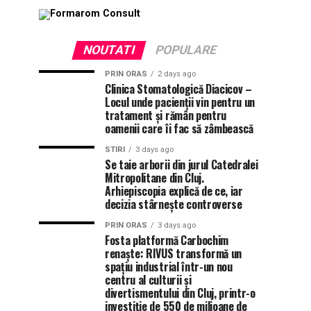
NOUTATI
POPULARE
PRIN ORAS
2 days ago
Clinica Stomatologică Diacicov –
Locul unde pacienții vin pentru un
tratament și rămân pentru
oamenii care îi fac să zâmbească
STIRI
3 days ago
Se taie arborii din jurul Catedralei
Mitropolitane din Cluj.
Arhiepiscopia explică de ce, iar
decizia stârnește controverse
PRIN ORAS
3 days ago
Fosta platformă Carbochim
renaște: RIVUS transformă un
spațiu industrial într-un nou
centru al culturii și
divertismentului din Cluj, printr-o
investiție de 550 de milioane de