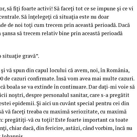
 să fiţi foarte activi! Să faceţi tot ce se impune şi ce vi
entrale. Să înţelegeţi că situaţia este nu doar
nde de noi toţi cum trecem prin această perioadă. Dacă
m şansa să trecem relativ bine prin această perioadă
 situaţie gravă”.
 şi vă spun din capul locului că avem, noi, în România,
300 de cazuri confirmate. Însă vom avea mai multe cazuri.
i că boala se va extinde în continuare. Dar daţi-mi voie să
ii noştri, despre personalul sanitar, care s-a pregătit
cestei epidemii. Şi aici un cuvânt special pentru cei din
g să vă faceţi treaba cu maximă seriozitate, cu maximă
un: pregătiţi-vă cu toţii! Este foarte important ca toate
nţi, chiar dacă, din fericire, astăzi, când vorbim, încă nu
t Iohannis.