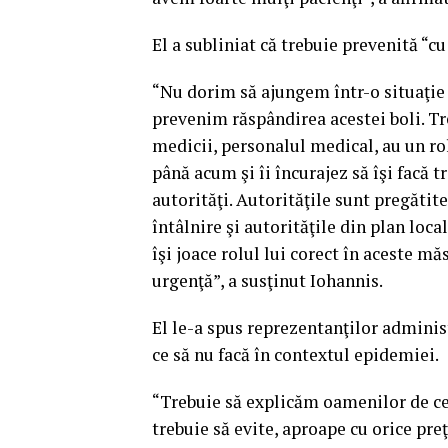
El a subliniat că trebuie prevenită “cu
“Nu dorim să ajungem într-o situaţie 
prevenim răspândirea acestei boli. Tre
medicii, personalul medical, au un r
până acum şi îi încurajez să îşi facă 
autorităţi. Autorităţile sunt pregătit
întâlnire şi autorităţile din plan local
îşi joace rolul lui corect în aceste mă
urgenţă”, a susţinut Iohannis.
El le-a spus reprezentanţilor administ
ce să nu facă în contextul epidemiei.
“Trebuie să explicăm oamenilor de ce n
trebuie să evite, aproape cu orice preţ