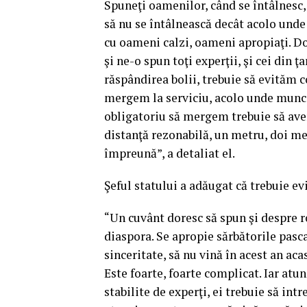
Spuneţi oamenilor, când se întâlnesc,
să nu se întâlnească decât acolo unde
cu oameni calzi, oameni apropiaţi. Do
şi ne-o spun toţi experţii, şi cei din ţ
răspândirea bolii, trebuie să evităm c
mergem la serviciu, acolo unde munca 
obligatoriu să mergem trebuie să ave
distanţă rezonabilă, un metru, doi me
împreună”, a detaliat el.
Şeful statului a adăugat că trebuie ev
“Un cuvânt doresc să spun şi despre r
diaspora. Se apropie sărbătorile pasca
sinceritate, să nu vină în acest an aca
Este foarte, foarte complicat. Iar atu
stabilite de experţi, ei trebuie să intre