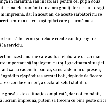
jungă în carantină sau în izolare pentru cel puţin două
te canalele: românii din afara graniţelor ne sunt dragi.
m împreună, dar în acest an, de aceste sărbători nu se
inceri pentru a nu crea aşteptări care pe urmă nu se
trebuie să fie fermi şi trebuie create condiţii sigure
 la serviciu.
pectăm aceste norme care au fost elaborate de cei mai
rte important să înţelegem cu toţii gravitatea situaţiei,
rtant să nu cădem în panică, să nu cădem în depresie şi
îngrădim răspândirea acestei boli, depinde de fiecare
care o conducem noi”, a declarat şeful statului.
ie gravă, este o situaţie complicată, dar noi, românii,
că lucrăm împreună, putem să trecem cu bine peste orice