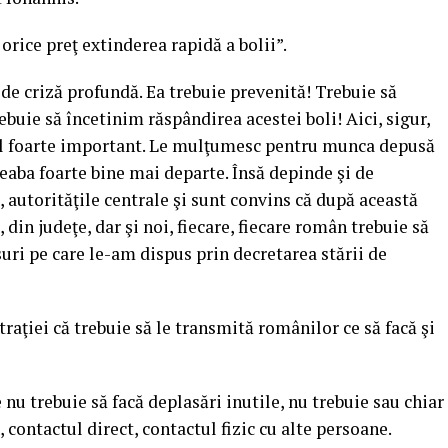
 orice preţ extinderea rapidă a bolii”.
de criză profundă. Ea trebuie prevenită! Trebuie să
buie să încetinim răspândirea acestei boli! Aici, sigur,
ol foarte important. Le mulţumesc pentru munca depusă
treaba foarte bine mai departe. Însă depinde şi de
e, autorităţile centrale şi sunt convins că după această
, din judeţe, dar şi noi, fiecare, fiecare român trebuie să
suri pe care le-am dispus prin decretarea stării de
raţiei că trebuie să le transmită românilor ce să facă şi
u trebuie să facă deplasări inutile, nu trebuie sau chiar
, contactul direct, contactul fizic cu alte persoane.