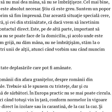
 să nu mai dea mâna, să nu se îmbrăţişeze. Cel mai bine,
 este absolut necesar. Ştiu că este greu. Suntem un popor
rim să fim împreună. Dar această situaţie specială cere,
ară, şi cei din străinătate, că dacă vrem să încetinim
ontactul direct. Este, pe de altă parte, important să
nu se poate face de la domiciliu, şi acolo unde este
m grijă, nu dăm mâna, nu ne îmbrăţişăm, stăm la o
tri unii de alţii, atunci când vorbim sau când muncim
itate deplasările care pot fi amânate.
omânii din afara graniţelor, despre românii din
le. Trebuie să le spunem cu tristeţe, dar şi cu
să de sărbători. În Europa practic nu se mai poate circula.
nci când totuşi vin în ţară, conform normelor în vigoare
 direct în izolare sau în carantină, de la caz la caz. Şi