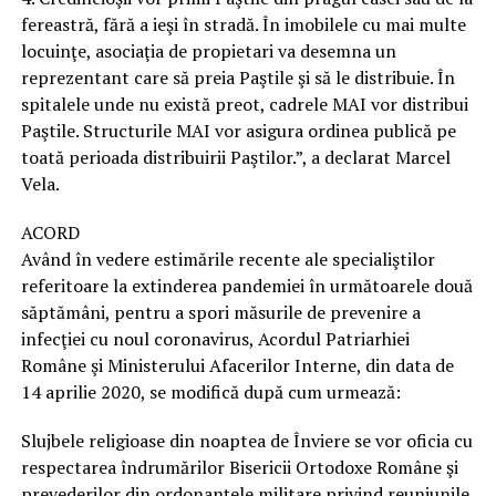
fereastră, fără a ieşi în stradă. În imobilele cu mai multe
locuinţe, asociaţia de propietari va desemna un
reprezentant care să preia Paştile şi să le distribuie. În
spitalele unde nu există preot, cadrele MAI vor distribui
Paştile. Structurile MAI vor asigura ordinea publică pe
toată perioada distribuirii Paştilor.”, a declarat Marcel
Vela.
ACORD
Având în vedere estimările recente ale specialiştilor
referitoare la extinderea pandemiei în următoarele două
săptămâni, pentru a spori măsurile de prevenire a
infecţiei cu noul coronavirus, Acordul Patriarhiei
Române şi Ministerului Afacerilor Interne, din data de
14 aprilie 2020, se modifică după cum urmează:
Slujbele religioase din noaptea de Înviere se vor oficia cu
respectarea îndrumărilor Bisericii Ortodoxe Române şi
prevederilor din ordonanţele militare privind reuniunile