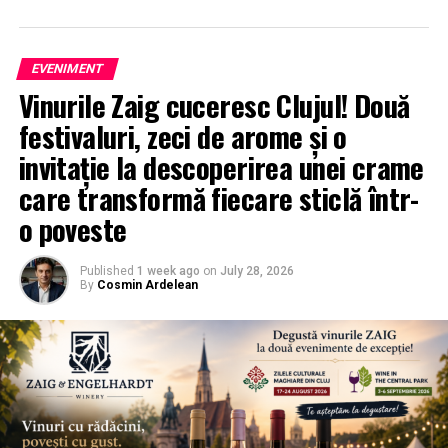
EVENIMENT
Vinurile Zaig cuceresc Clujul! Două
festivaluri, zeci de arome și o
invitație la descoperirea unei crame
care transformă fiecare sticlă într-
o poveste
Published
1 week ago
on
July 28, 2026
By
Cosmin Ardelean