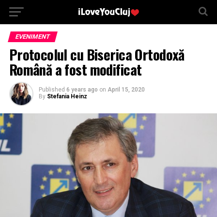
EVENIMENT
Protocolul cu Biserica Ortodoxă
Română a fost modificat
Published
6 years ago
on
April 15, 2020
By
Stefania Heinz