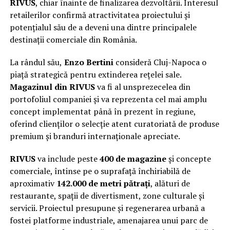
RIVUS
, chiar înainte de finalizarea dezvoltării. Interesul
retailerilor confirmă atractivitatea proiectului și
potențialul său de a deveni una dintre principalele
destinații comerciale din România.
La rândul său,
Enzo Bertini
consideră Cluj-Napoca o
piață strategică pentru extinderea rețelei sale.
Magazinul din RIVUS
va fi al unsprezecelea din
portofoliul companiei și va reprezenta cel mai amplu
concept implementat până în prezent în regiune,
oferind clienților o selecție atent curatoriată de produse
premium și branduri internaționale apreciate.
RIVUS
va include peste
400 de magazine
și concepte
comerciale, întinse pe o suprafață închiriabilă de
aproximativ
142.000 de metri pătrați
, alături de
restaurante, spații de divertisment, zone culturale și
servicii. Proiectul presupune și regenerarea urbană a
fostei platforme industriale, amenajarea unui parc de