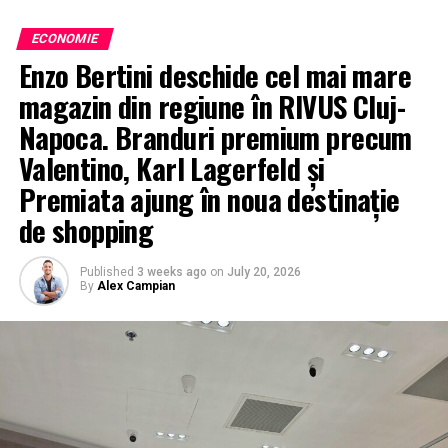
ECONOMIE
Enzo Bertini deschide cel mai mare
magazin din regiune în RIVUS Cluj-
Napoca. Branduri premium precum
Valentino, Karl Lagerfeld și
Premiata ajung în noua destinație
de shopping
Published
3 weeks ago
on
July 20, 2026
By
Alex Campian