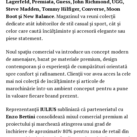
Lagerfeld, Premiata, Guess, John Richmond, UGG,
Steve Madden, Tommy Hilfiger, Converse, Moon
Boot și New Balance
. Magazinul va reuni colecții
dedicate atât iubitorilor de stil casual și sport, cât și
celor care caută încălțăminte și accesorii elegante sau
piese statement.
Noul spațiu comercial va introduce un concept modern
de amenajare, bazat pe materiale premium, design
contemporan și o experiență de cumpărături orientată
spre confort și rafinament. Clienții vor avea acces la cele
mai noi colecții de încălțăminte și articole de
marochinărie într-un ambient conceput pentru a pune
în valoare fiecare brand prezent.
Reprezentanții
IULIUS
subliniază că parteneriatul cu
Enzo Bertini
consolidează mixul comercial premium al
proiectului și marchează atingerea unui grad de
închiriere de aproximativ 80% pentru zona de retail din