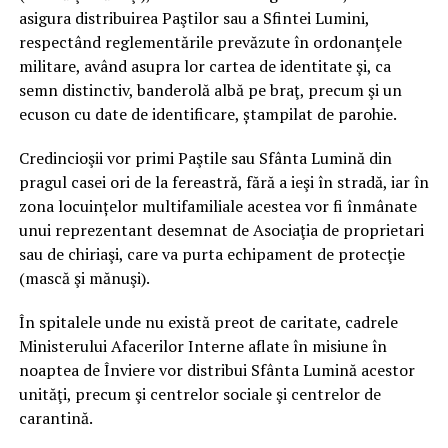
asigura distribuirea Paştilor sau a Sfintei Lumini,
respectând reglementările prevăzute în ordonanţele
militare, având asupra lor cartea de identitate şi, ca
semn distinctiv, banderolă albă pe braţ, precum şi un
ecuson cu date de identificare, ștampilat de parohie.
Credincioşii vor primi Paştile sau Sfânta Lumină din
pragul casei ori de la fereastră, fără a ieşi în stradă, iar în
zona locuințelor multifamiliale acestea vor fi înmânate
unui reprezentant desemnat de Asociaţia de proprietari
sau de chiriaşi, care va purta echipament de protecţie
(mască şi mănuşi).
În spitalele unde nu există preot de caritate, cadrele
Ministerului Afacerilor Interne aflate în misiune în
noaptea de Înviere vor distribui Sfânta Lumină acestor
unităţi, precum şi centrelor sociale şi centrelor de
carantină.