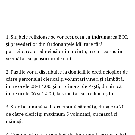
1. Slujbele religioase se vor respecta cu îndrumarea BOR
și prevederilor din Ordonanțele Militare fără
participarea credincioșilor în incinta, în curtea sau în
vecinătatea lăcașurilor de cult
2. Paștile vor fi distribuite la domiciliile credincioșilor de
către personalul clerical și voluntari vineri și sâmbătă,
între orele 08-17:00, și în prima zi de Paști, duminică,
între orele 06 și 12:00, la solicitarea credincioșilor
3. Sfânta Lumină va fi distribuită sâmbătă, după ora 20,
de către clerici și maximum 5 voluntari, cu mască și
mănuși.
4. Credincioşii vor primi Paştile din pragul casei sau de la