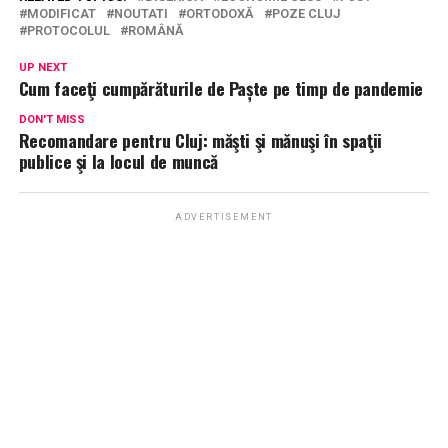
MODIFICAT
NOUTATI
ORTODOXĂ
POZE CLUJ
PROTOCOLUL
ROMÂNĂ
UP NEXT
Cum faceţi cumpărăturile de Paște pe timp de pandemie
DON'T MISS
Recomandare pentru Cluj: măşti şi mănuşi în spaţii
publice şi la locul de muncă
ADVERTISEMENT