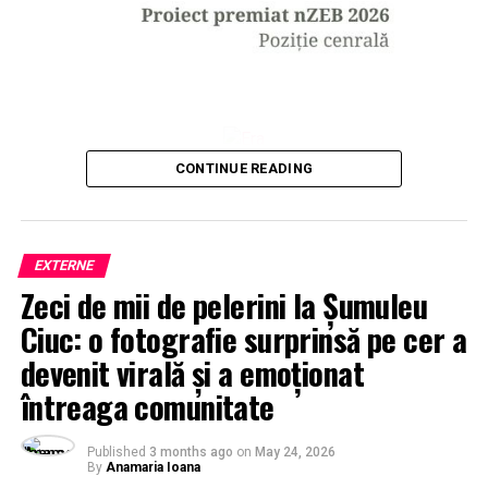
CONTINUE READING
EXTERNE
Zeci de mii de pelerini la Șumuleu
Ciuc: o fotografie surprinsă pe cer a
devenit virală și a emoționat
întreaga comunitate
Published
3 months ago
on
May 24, 2026
By
Anamaria Ioana