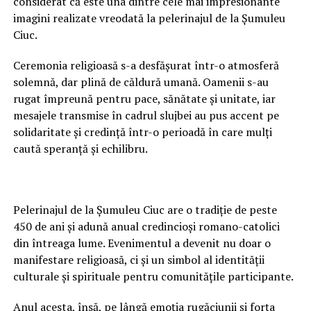
considerat că este una dintre cele mai impresionante
imagini realizate vreodată la pelerinajul de la Șumuleu
Ciuc.
Ceremonia religioasă s-a desfășurat într-o atmosferă
solemnă, dar plină de căldură umană. Oamenii s-au
rugat împreună pentru pace, sănătate și unitate, iar
mesajele transmise în cadrul slujbei au pus accent pe
solidaritate și credință într-o perioadă în care mulți
caută speranță și echilibru.
Pelerinajul de la Șumuleu Ciuc are o tradiție de peste
450 de ani și adună anual credincioși romano-catolici
din întreaga lume. Evenimentul a devenit nu doar o
manifestare religioasă, ci și un simbol al identității
culturale și spirituale pentru comunitățile participante.
Anul acesta, însă, pe lângă emoția rugăciunii și forța