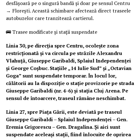
desfășoară pe o singură bandă și doar pe sensul Centru
→ Florești. Această schimbare afectează direct traseele
autobuzelor care tranzitează cartierul.
🚌 Trasee modificate și stații suspendate
Linia 30, pe direcția spre Centru, ocolește zona
restricționată și va circula pe străzile Alexandru
Vlahuță, Giuseppe Garibaldi, Splaiul Independenței
și George Coșbuc. Stațiile „14 Iulie Sud” și „Octavian
Goga” sunt suspendate temporar. În locul lor,
călătorii au la dispoziție o stație provizorie pe strada
Giuseppe Garibaldi (nr. 4-6) și stația Cluj Arena. Pe
sensul de întoarcere, traseul rămâne neschimbat.
Linia 27, spre Piața Gării, este deviată pe traseul
Giuseppe Garibaldi – Splaiul Independenței – Gen.
Eremia Grigorescu – Gen. Dragalina. Și aici sunt
suspendate aceleași stații, fiind înlocuite de oprirea