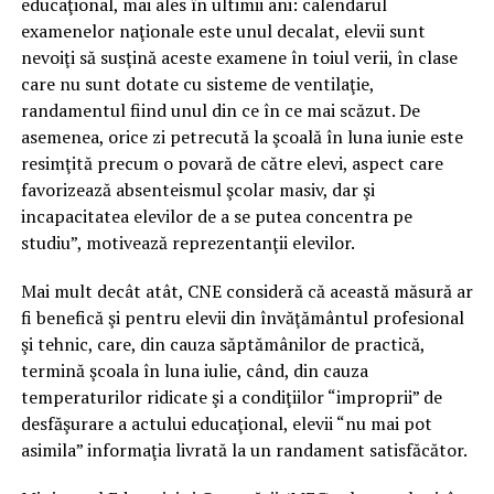
educaţional, mai ales în ultimii ani: calendarul
examenelor naţionale este unul decalat, elevii sunt
nevoiţi să susţină aceste examene în toiul verii, în clase
care nu sunt dotate cu sisteme de ventilaţie,
randamentul fiind unul din ce în ce mai scăzut. De
asemenea, orice zi petrecută la şcoală în luna iunie este
resimţită precum o povară de către elevi, aspect care
favorizează absenteismul şcolar masiv, dar şi
incapacitatea elevilor de a se putea concentra pe
studiu”, motivează reprezentanţii elevilor.
Mai mult decât atât, CNE consideră că această măsură ar
fi benefică şi pentru elevii din învăţământul profesional
şi tehnic, care, din cauza săptămânilor de practică,
termină şcoala în luna iulie, când, din cauza
temperaturilor ridicate şi a condiţiilor “improprii” de
desfăşurare a actului educaţional, elevii “nu mai pot
asimila” informaţia livrată la un randament satisfăcător.