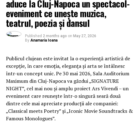
aduce la Cluj-Napoca un spectacol-
eveniment ce unește muzica,
teatrul, poezia și dansul
Published
2 months ago
on
May 27, 2026
By
Anamaria Ioana
Publicul clujean este invitat la o experiență artistică de
excepție, în care emoția, eleganța și arta se întâlnesc
într-un concept unic. Pe 30 mai 2026, Sala Auditorium
Maximum din Cluj-Napoca va găzdui „SIGNATURE
NIGHT”, cel mai nou și amplu proiect Ars Vivendi – un
eveniment care reunește într-o singură seară două
dintre cele mai apreciate producții ale companiei:
„Classical meets Poetry” și „Iconic Movie Soundtracks &
Famous Monologues”.