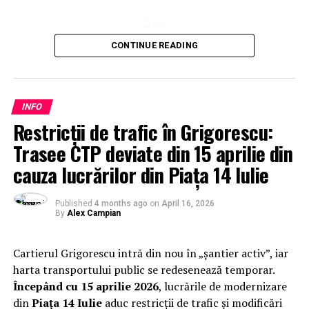
CONTINUE READING
INFO
Restricții de trafic în Grigorescu:
Trasee CTP deviate din 15 aprilie din
cauza lucrărilor din Piața 14 Iulie
Published
4 months ago
on
April 16, 2026
By
Alex Campian
Cartierul Grigorescu intră din nou în „șantier activ”, iar
harta transportului public se redesenează temporar.
Începând cu 15 aprilie 2026
, lucrările de modernizare
din
Piața 14 Iulie
aduc restricții de trafic și modificări