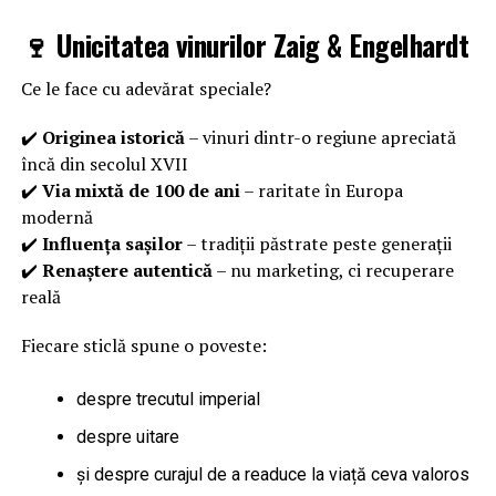
🍷 Unicitatea vinurilor Zaig & Engelhardt
Ce le face cu adevărat speciale?
✔️
Originea istorică
– vinuri dintr-o regiune apreciată
încă din secolul XVII
✔️
Via mixtă de 100 de ani
– raritate în Europa
modernă
✔️
Influența sașilor
– tradiții păstrate peste generații
✔️
Renaștere autentică
– nu marketing, ci recuperare
reală
Fiecare sticlă spune o poveste:
despre trecutul imperial
despre uitare
și despre curajul de a readuce la viață ceva valoros