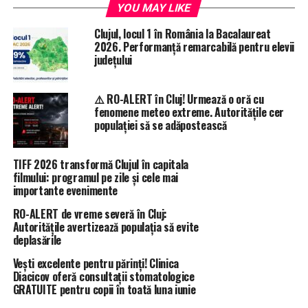
YOU MAY LIKE
Clujul, locul 1 în România la Bacalaureat
2026. Performanță remarcabilă pentru elevii
județului
⚠️ RO-ALERT în Cluj! Urmează o oră cu
fenomene meteo extreme. Autoritățile cer
populației să se adăpostească
TIFF 2026 transformă Clujul în capitala
filmului: programul pe zile și cele mai
importante evenimente
RO-ALERT de vreme severă în Cluj:
Autoritățile avertizează populația să evite
deplasările
Vești excelente pentru părinți! Clinica
Diacicov oferă consultații stomatologice
GRATUITE pentru copii în toată luna iunie