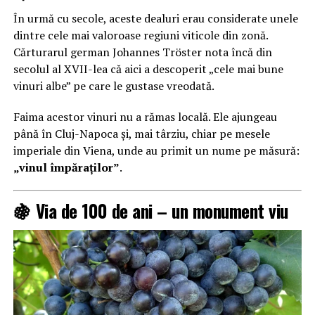
În urmă cu secole, aceste dealuri erau considerate unele
dintre cele mai valoroase regiuni viticole din zonă.
Cărturarul german
Johannes Tröster
nota încă din
secolul al XVII-lea că aici a descoperit „cele mai bune
vinuri albe” pe care le gustase vreodată.
Faima acestor vinuri nu a rămas locală. Ele ajungeau
până în
Cluj-Napoca
și, mai târziu, chiar pe mesele
imperiale din
Viena
, unde au primit un nume pe măsură:
„vinul împăraților”
.
🍇 Via de 100 de ani – un monument viu