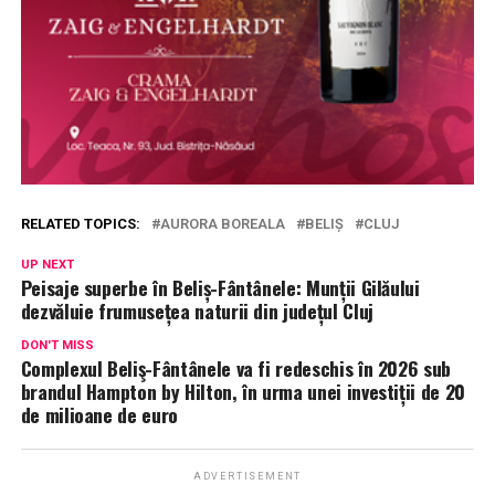
RELATED TOPICS:
AURORA BOREALA
BELIȘ
CLUJ
UP NEXT
Peisaje superbe în Beliș-Fântânele: Munții Gilăului
dezvăluie frumusețea naturii din județul Cluj
DON'T MISS
Complexul Beliş-Fântânele va fi redeschis în 2026 sub
brandul Hampton by Hilton, în urma unei investiții de 20
de milioane de euro
ADVERTISEMENT