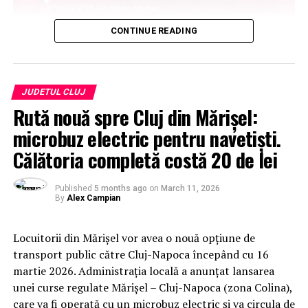
CONTINUE READING
JUDETUL CLUJ
Rută nouă spre Cluj din Mărișel:
microbuz electric pentru navetiști.
Călătoria completă costă 20 de lei
Published
5 months ago
on
March 11, 2026
By
Alex Campian
Locuitorii din
Mărișel
vor avea o nouă opțiune de
transport public către
Cluj-Napoca
începând cu 16
martie 2026. Administrația locală a anunțat lansarea
unei curse regulate Mărișel – Cluj-Napoca (zona Colina),
care va fi operată cu un microbuz electric și va circula de