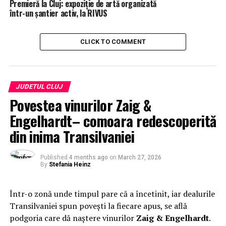
Premieră la Cluj: expoziție de artă organizată
într-un șantier activ, la RIVUS
CLICK TO COMMENT
JUDETUL CLUJ
Povestea vinurilor Zaig &
Engelhardt– comoara redescoperită
din inima Transilvaniei
Published
4 months ago
on
March 27, 2026
By
Stefania Heinz
Într-o zonă unde timpul pare că a încetinit, iar dealurile
Transilvaniei spun povești la fiecare apus, se află
podgoria care dă naștere vinurilor
Zaig & Engelhardt
.