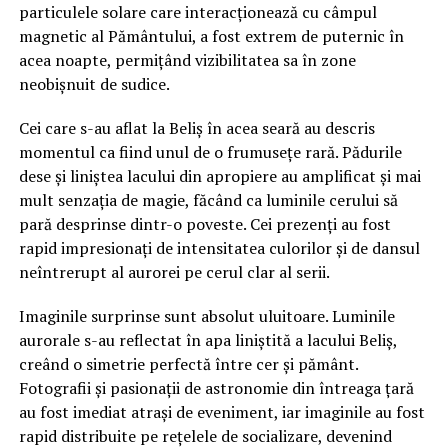
particulele solare care interacționează cu câmpul
magnetic al Pământului, a fost extrem de puternic în
acea noapte, permițând vizibilitatea sa în zone
neobișnuit de sudice.
Cei care s-au aflat la Beliș în acea seară au descris
momentul ca fiind unul de o frumusețe rară. Pădurile
dese și liniștea lacului din apropiere au amplificat și mai
mult senzația de magie, făcând ca luminile cerului să
pară desprinse dintr-o poveste. Cei prezenți au fost
rapid impresionați de intensitatea culorilor și de dansul
neîntrerupt al aurorei pe cerul clar al serii.
Imaginile surprinse sunt absolut uluitoare. Luminile
aurorale s-au reflectat în apa liniștită a lacului Beliș,
creând o simetrie perfectă între cer și pământ.
Fotografii și pasionații de astronomie din întreaga țară
au fost imediat atrași de eveniment, iar imaginile au fost
rapid distribuite pe rețelele de socializare, devenind