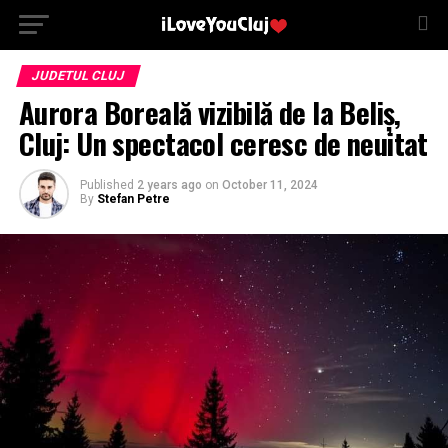
JUDETUL CLUJ
Aurora Boreală vizibilă de la Beliș,
Cluj: Un spectacol ceresc de neuitat
Published
2 years ago
on
October 11, 2024
By
Stefan Petre