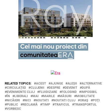
RELATED TOPICS:
ACEST
AJUNGE
ALEȘII
ALTERNATIVE
CIRCULAȚIEI
CLUJENII
DESPRE
DEVENIT
DUPĂ
EVENIMENTE CLUJ
FLUIDIZARE
FOLOSIND
IMPOSIBIL
ÎN
LIBERALI
MAI
MARILE
MĂSURI
MOBILITATE
NICĂIERI
NICI
NOUTATI
NOUTATI CLUJ
ORAŞ
POŢI
PUBLIC
RECLAMĂ
TIMP
TRAFICUL
TRANSPORTUL
VORBESC