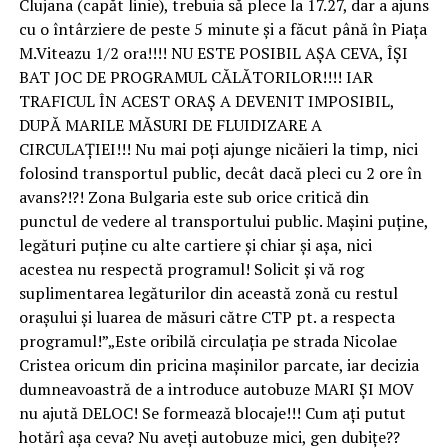
Clujana (capăt linie), trebuia să plece la 17.27, dar a ajuns
cu o întârziere de peste 5 minute și a făcut până în Piața
M.Viteazu 1/2 ora!!!! NU ESTE POSIBIL AȘA CEVA, ÎȘI
BAT JOC DE PROGRAMUL CĂLĂTORILOR!!!! IAR
TRAFICUL ÎN ACEST ORAȘ A DEVENIT IMPOSIBIL,
DUPĂ MARILE MĂSURI DE FLUIDIZARE A
CIRCULAȚIEI!!! Nu mai poți ajunge nicăieri la timp, nici
folosind transportul public, decât dacă pleci cu 2 ore în
avans?!?! Zona Bulgaria este sub orice critică din
punctul de vedere al transportului public. Mașini puține,
legături puține cu alte cartiere și chiar și așa, nici
acestea nu respectă programul! Solicit și vă rog
suplimentarea legăturilor din această zonă cu restul
orașului și luarea de măsuri către CTP pt. a respecta
programul!”„Este oribilă circulația pe strada Nicolae
Cristea oricum din pricina mașinilor parcate, iar decizia
dumneavoastră de a introduce autobuze MARI ȘI MOV
nu ajută DELOC! Se formează blocaje!!! Cum ați putut
hotărî așa ceva? Nu aveți autobuze mici, gen dubițe??