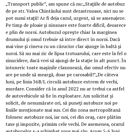
„Transport public”, am spune că nu:„Stațiile de autobuz
de pe str. Valea Chintăului sunt dezastruoase, nici nu se
pot numi stații! Ar fi deja cazul, urgent, să se amenajeze.
Pe timp de ploaie și ninsoare este foarte dificil, deoarece
e plin de noroi. Autobuzul oprește chiar la marginea
drumului și omul trebuie să intre direct în noroi. Dacă
mai vine și cineva cu un cărucior clar ajunge în baltă și
noroi. Să nu mai zic de lipsa trotuarului, care este la fel o
sinucidere, dacă vrei să ajungi de la stație în alt punct. În
intuneric toate mașinile claxonează, dar omul efectiv nu
are pe unde să meargă, doar pe carosabil!”„De câteva
luni, pe linia 36B/L circulă autobuze extrem de vechi,
murdare. Consider că în anul 2022 nu ar trebui ca astfel
de autovehicule să fie în exploatare. Am solicitat și
solicit, de nenumărate ori, să puneți autobuze noi pe
liniile menționate mai sus. Cei din zona metropolitană
folosesc autobuze noi, iar noi, cei din oraș, care plătim
taxe și impozite, primim cele vechi. De asemenea, orarul
autobuzelor s-a schimbat spre mai rău. Acum 5-6 luni