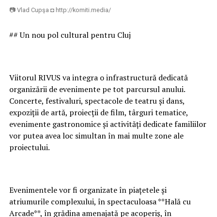
📷 Vlad Cupşa ◘ http://komiti.media/
## Un nou pol cultural pentru Cluj
Viitorul RIVUS va integra o infrastructură dedicată
organizării de evenimente pe tot parcursul anului.
Concerte, festivaluri, spectacole de teatru și dans,
expoziții de artă, proiecții de film, târguri tematice,
evenimente gastronomice și activități dedicate familiilor
vor putea avea loc simultan în mai multe zone ale
proiectului.
Evenimentele vor fi organizate în piațetele și
atriumurile complexului, în spectaculoasa **Hală cu
Arcade**, în grădina amenajată pe acoperiș, în