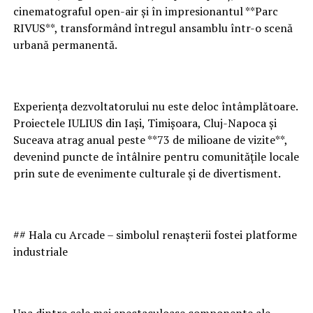
cinematograful open-air și în impresionantul **Parc
RIVUS**, transformând întregul ansamblu într-o scenă
urbană permanentă.
Experiența dezvoltatorului nu este deloc întâmplătoare.
Proiectele IULIUS din Iași, Timișoara, Cluj-Napoca și
Suceava atrag anual peste **73 de milioane de vizite**,
devenind puncte de întâlnire pentru comunitățile locale
prin sute de evenimente culturale și de divertisment.
## Hala cu Arcade – simbolul renașterii fostei platforme
industriale
Una dintre cele mai spectaculoase componente ale