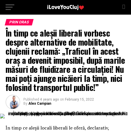
PRIN ORAS
În timp ce aleșii liberali vorbesc
despre alternative de mobilitate,
clujenii reclamă: „Traficul în acest
oraș a devenit imposibil, după marile
măsuri de fluidizare a circulației! Nu
mai poți ajunge nicăieri la timp, nici
folosind transportul public!”
Published
4 years ago
on
February 15, 2022
By
Alex Campian
În timp ce aleșii locali liberali le oferă, declarativ,