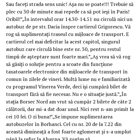
Sau faceți strada sens unic! Așa nu se poate!!! Trebuie să
plec cu 30 de minute mai repede ca să pot ieși în Paris!
Oribil!”„În intervalul orar 14.30-14.51 nu circulă nici un
autobuz de pe str. Dacia înspre cartierul Grigorescu. Vă
rog să suplimentați traseul cu mijloace de transport. E
cartierul cel mai deficitar la acest capitol, singurul
autobuz care circulă bine este nr. 30, pentru restul
timpii de așteptare sunt foarte mari.”„Aș vrea să vă rog
să găsiți o soluție pentru a scoate din funcțiune
taxatoarele electronice din mijloacele de transport în
comun în zilele de vineri. Multă lume nu e familiarizată
cu programul Vinerea Verde, deci iși cumpără bilet de
transport fără să fie necesar. Nu e o situație justă.”„În
stația Borsec Nord am vrut să cumpăr 2 bilete de câte 2
călătorii, dar mi-a dat doar unul. Nici rest n-am primit la
cei 10 lei. O zi buna!”„Se impune suplimentarea
autobuzelor în Borhanci. Cel cu nr. 20 de la 7.22 din
această dimineață a fost foarte aglomerat și s-a umplut
până la refuz la Alverna. Vă rugăm să