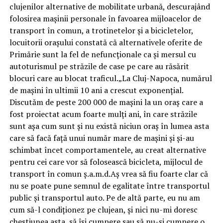
clujenilor alternative de mobilitate urbană, descurajând
folosirea mașinii personale în favoarea mijloacelor de
transport în comun, a trotinetelor și a bicicletelor,
locuitorii orașului constată că alternativele oferite de
Primărie sunt la fel de nefuncționale ca și mersul cu
autoturismul pe străzile de case pe care au răsărit
blocuri care au blocat traficul.„La Cluj-Napoca, numărul
de mașini în ultimii 10 ani a crescut exponențial.
Discutăm de peste 200 000 de mașini la un oraș care a
fost proiectat acum foarte mulți ani, în care străzile
sunt așa cum sunt și nu există niciun oraș în lumea asta
care să facă față unui număr mare de mașini și și-au
schimbat încet comportamentele, au creat alternative
pentru cei care vor să folosească bicicleta, mijlocul de
transport în comun ș.a.m.d.Aș vrea să fiu foarte clar că
nu se poate pune semnul de egalitate între transportul
public și transportul auto. Pe de altă parte, eu nu am
cum să-l condiționez pe clujean, și nici nu-mi doresc
chestiunea asta, să își cumpere sau să nu-și cumpere o