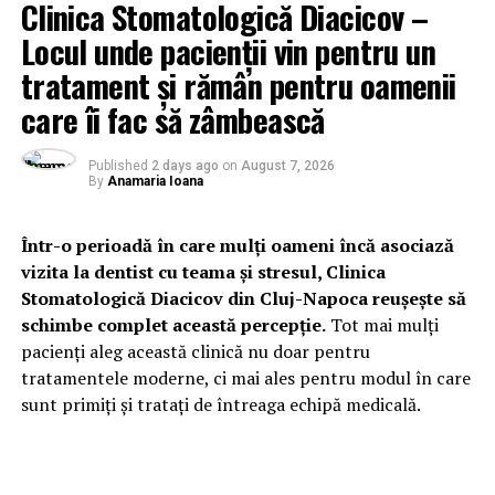
Clinica Stomatologică Diacicov –
Locul unde pacienții vin pentru un
tratament și rămân pentru oamenii
care îi fac să zâmbească
Published
2 days ago
on
August 7, 2026
By
Anamaria Ioana
Într-o perioadă în care mulți oameni încă asociază
vizita la dentist cu teama și stresul, Clinica
Stomatologică Diacicov din Cluj-Napoca reușește să
schimbe complet această percepție.
Tot mai mulți
pacienți aleg această clinică nu doar pentru
tratamentele moderne, ci mai ales pentru modul în care
sunt primiți și tratați de întreaga echipă medicală.