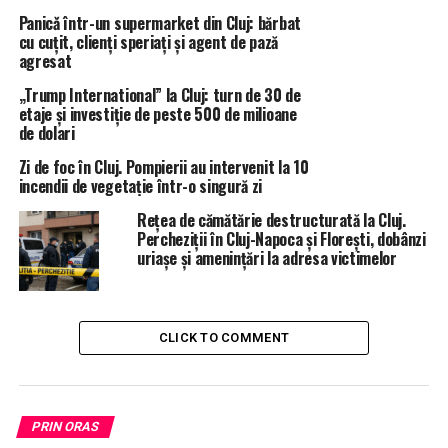
Panicǎ într-un supermarket din Cluj: bărbat
cu cuțit, clienți speriați și agent de pază
agresat
„Trump International” la Cluj: turn de 30 de
etaje și investiție de peste 500 de milioane
de dolari
Zi de foc în Cluj. Pompierii au intervenit la 10
incendii de vegetație într-o singură zi
Rețea de cămătărie destructurată la Cluj.
Percheziții în Cluj-Napoca și Florești, dobânzi
uriașe și amenințări la adresa victimelor
CLICK TO COMMENT
PRIN ORAS