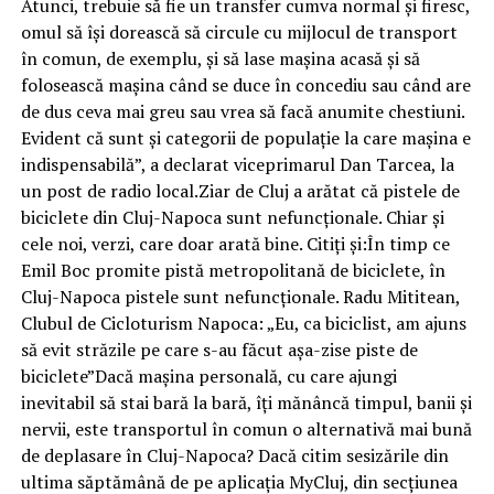
Atunci, trebuie să fie un transfer cumva normal și firesc,
omul să își dorească să circule cu mijlocul de transport
în comun, de exemplu, și să lase mașina acasă și să
folosească mașina când se duce în concediu sau când are
de dus ceva mai greu sau vrea să facă anumite chestiuni.
Evident că sunt și categorii de populație la care mașina e
indispensabilă”, a declarat viceprimarul Dan Tarcea, la
un post de radio local.Ziar de Cluj a arătat că pistele de
biciclete din Cluj-Napoca sunt nefuncționale. Chiar și
cele noi, verzi, care doar arată bine. Citiți și:În timp ce
Emil Boc promite pistă metropolitană de biciclete, în
Cluj-Napoca pistele sunt nefuncționale. Radu Mititean,
Clubul de Cicloturism Napoca: „Eu, ca biciclist, am ajuns
să evit străzile pe care s-au făcut așa-zise piste de
biciclete”Dacă mașina personală, cu care ajungi
inevitabil să stai bară la bară, îți mănâncă timpul, banii și
nervii, este transportul în comun o alternativă mai bună
de deplasare în Cluj-Napoca? Dacă citim sesizările din
ultima săptămână de pe aplicația MyCluj, din secțiunea