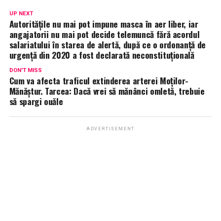
UP NEXT
Autoritățile nu mai pot impune masca în aer liber, iar
angajatorii nu mai pot decide telemuncă fără acordul
salariatului în starea de alertă, după ce o ordonanță de
urgență din 2020 a fost declarată neconstituțională
DON'T MISS
Cum va afecta traficul extinderea arterei Moților-
Mănăștur. Tarcea: Dacă vrei să mănânci omletă, trebuie
să spargi ouăle
ADVERTISEMENT