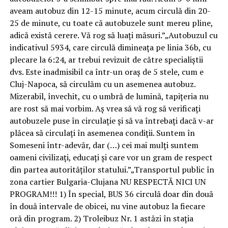
aveam autobuz din 12-15 minute, acum circulă din 20-
25 de minute, cu toate că autobuzele sunt mereu pline,
adică există cerere. Vă rog să luați măsuri.”„Autobuzul cu
indicativul 5934, care circulă dimineața pe linia 36b, cu
plecare la 6:24, ar trebui revizuit de către specialiștii
dvs. Este inadmisibil ca într-un oraș de 5 stele, cum e
Cluj-Napoca, să circulăm cu un asemenea autobuz.
Mizerabil, învechit, cu o umbră de lumină, tapițeria nu
are rost să mai vorbim. Aș vrea să vă rog să verificați
autobuzele puse în circulație și să va întrebați dacă v-ar
plăcea să circulați în asemenea condiții. Suntem în
Someseni într-adevăr, dar (…) cei mai mulți suntem
oameni civilizați, educați și care vor un gram de respect
din partea autorităților statului.”„Transportul public în
zona cartier Bulgaria-Clujana NU RESPECTĂ NICI UN
PROGRAM!!! 1) În special, BUS 36 circulă doar din două
în două intervale de obicei, nu vine autobuz la fiecare
oră din program. 2) Troleibuz Nr. 1 astăzi în stația