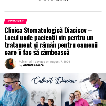
CLICK TO COMMENT
PRIN ORAS
Clinica Stomatologică Diacicov –
Locul unde pacienții vin pentru un
tratament și rămân pentru oamenii
care îi fac să zâmbească
Published
1 day ago
on
August 7, 2026
By
Anamaria Ioana