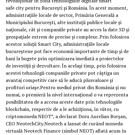
revoluționar în zona tehnologiilor digitale smart
safe city pentru București și România. În acest moment,
administrațiile locale de sector, Primăria Generală a
Municipiului București, alte instituții publice locale și
naționale, cât și companiile private au acces la date 3D și
geospațiale extrem de precise și complexe. Prin folosirea
acestor soluții Smart City, administrațiile locale
bucureștene pot face economii importante de timp și de
bani la bugete prin optimizarea imediată a proiectelor
de investiții și dezvoltare. În același timp, prin folosirea
acestei tehnologii companiile private pot câștiga un
avantaj competitiv care să le aducă plusvaloare și
profituri uriașe.Pentru mediul privat din România și nu
numai, o premieră la nivel internațional o va reprezenta
posibilitatea de a accesa aceste date prin tehnologiile
blockchain, respectiv de a le achiziționa, în viitor, cu
criptomoneda NEOT”, a declarat Doru Aurelian Borșan,
CEO NeotechCity.Neotech a lansat de curând moneda
virtuală Neotech Finance (simbol NEOT) aflată acum în