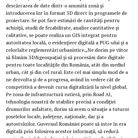
descărcarea de date dintr-o anumită zonă și
introducerea lor în format 3D direct în programele de
proiectare. Se pot face estimări de cantități pentru
achiziții, studii de fezabilitate, analize cantitative și
calitative, se poate realiza un GIS integrat pentru
autoritatea locală, o evidențiere digitală a PUG-ului și a
celorlalte reglementări urbanistice.„Ne dorim pe viitor
să filmăm 3D&geospațial și să procesăm date digitale
pentru toate localitățile din România, atât din mediul
urban, cât și din cel rural. Este cel mai simplu mod de a
ne dezvolta și de a progresa, având în vedere cât de
competitivă a devenit cursa digitalizării la nivel global.
Pe zona de infrastructură rutieră, prin Road AI,
tehnologia noastră de stabilire precisă a condiției
drumurilor asfaltate, dorim să avem o situație a tuturor
șoselelor locale, județene, naționale, dar și a
autostrăzilor. Guvernul României poate să intre în era
digitală prin folosirea acestor informații, să reducă