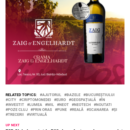
RELATED TOPICS:
AJUTORUL
BAZELE
BUCUREȘTIULUI
CITY
CRIPTOMONEDEI
EURO
GEOSPAȚIALĂ
ÎN
INVESTIT
LUMEA
MIL
NEOT
NEOTECH
NOUTATI
POZE CLUJ
PRIN ORAS
PUNE
REALĂ
SCANAREA
ȘI
TRECERII
VIRTUALĂ
UP NEXT