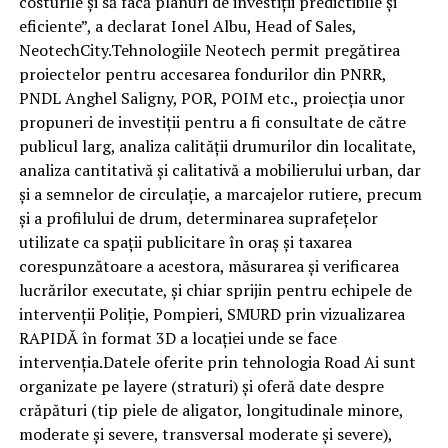
costurile și să facă planuri de investiții predictibile și
eficiente”, a declarat Ionel Albu, Head of Sales,
NeotechCity.Tehnologiile Neotech permit pregătirea
proiectelor pentru accesarea fondurilor din PNRR,
PNDL Anghel Saligny, POR, POIM etc., proiecția unor
propuneri de investiții pentru a fi consultate de către
publicul larg, analiza calității drumurilor din localitate,
analiza cantitativă și calitativă a mobilierului urban, dar
și a semnelor de circulație, a marcajelor rutiere, precum
și a profilului de drum, determinarea suprafețelor
utilizate ca spații publicitare în oraș și taxarea
corespunzătoare a acestora, măsurarea și verificarea
lucrărilor executate, și chiar sprijin pentru echipele de
intervenții Poliție, Pompieri, SMURD prin vizualizarea
RAPIDĂ în format 3D a locației unde se face
intervenția.Datele oferite prin tehnologia Road Ai sunt
organizate pe layere (straturi) și oferă date despre
crăpături (tip piele de aligator, longitudinale minore,
moderate și severe, transversal moderate și severe),