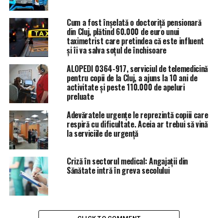
Cum a fost înșelată o doctoriță pensionară
din Cluj, plătind 60.000 de euro unui
taximetrist care pretindea că este influent
și îi va salva soțul de închisoare
ALOPEDI 0364-917, serviciul de telemedicină
pentru copii de la Cluj, a ajuns la 10 ani de
activitate și peste 110.000 de apeluri
preluate
Adevăratele urgențe le reprezintă copiii care
respiră cu dificultate. Aceia ar trebui să vină
la serviciile de urgență
Criză în sectorul medical: Angajații din
Sănătate intră în greva secolului