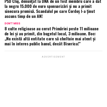
PSD Cluj, denunțat la DNA de un fost membru care a dat
la negru 15.000 de euro sponsorizări și nu a primit
sinecura promisă. Scandalul pe care Cordoș l-a ținut
ascuns timp de un AN!
DON'T MISS
8 culte religioase au cerut Primăriei peste 11 milioane
de lei și au primit, din bugetul local, 3 milioane. Boc:
„Nu există altă entitate care să cheltuie mai atent și
mai în interes public banul, decât Biserica!”
ADVERTISEMENT