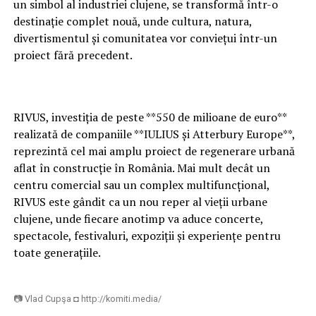
un simbol al industriei clujene, se transformă într-o
destinație complet nouă, unde cultura, natura,
divertismentul și comunitatea vor conviețui într-un
proiect fără precedent.
RIVUS, investiția de peste **550 de milioane de euro**
realizată de companiile **IULIUS și Atterbury Europe**,
reprezintă cel mai amplu proiect de regenerare urbană
aflat în construcție în România. Mai mult decât un
centru comercial sau un complex multifuncțional,
RIVUS este gândit ca un nou reper al vieții urbane
clujene, unde fiecare anotimp va aduce concerte,
spectacole, festivaluri, expoziții și experiențe pentru
toate generațiile.
📷 Vlad Cupşa ◘ http://komiti.media/