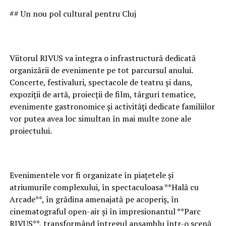
## Un nou pol cultural pentru Cluj
Viitorul RIVUS va integra o infrastructură dedicată
organizării de evenimente pe tot parcursul anului.
Concerte, festivaluri, spectacole de teatru și dans,
expoziții de artă, proiecții de film, târguri tematice,
evenimente gastronomice și activități dedicate familiilor
vor putea avea loc simultan în mai multe zone ale
proiectului.
Evenimentele vor fi organizate în piațetele și
atriumurile complexului, în spectaculoasa **Hală cu
Arcade**, în grădina amenajată pe acoperiș, în
cinematograful open-air și în impresionantul **Parc
RIVUS**, transformând întregul ansamblu într-o scenă