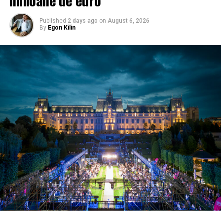
Published
2 days ago
on
August 6, 2026
By
Egon Kilin