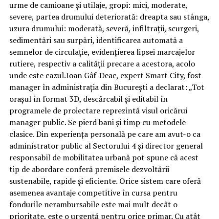
urme de camioane și utilaje, gropi: mici, moderate,
severe, partea drumului deteriorată: dreapta sau stânga,
uzura drumului: moderată, severă, infiltrații, scurgeri,
sedimentări sau surpări, identificarea automată a
semnelor de circulație, evidențierea lipsei marcajelor
rutiere, respectiv a calității precare a acestora, acolo
unde este cazul.Ioan Gâf-Deac, expert Smart City, fost
manager în administrația din București a declarat: „Tot
orașul în format 3D, descărcabil și editabil în
programele de proiectare reprezintă visul oricărui
manager public. Se pierd bani și timp cu metodele
clasice. Din experiența personală pe care am avut-o ca
administrator public al Sectorului 4 și director general
responsabil de mobilitatea urbană pot spune că acest
tip de abordare conferă premisele dezvoltării
sustenabile, rapide și eficiente. Orice sistem care oferă
asemenea avantaje competitive în cursa pentru
fondurile nerambursabile este mai mult decât o
prioritate, este o urgență pentru orice primar. Cu atât