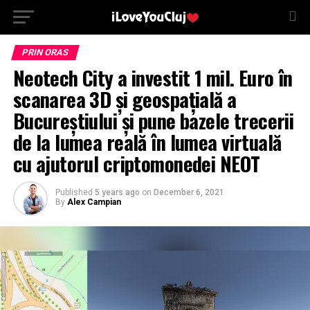
PRIN ORAS
Neotech City a investit 1 mil. Euro în
scanarea 3D și geospațială a
Bucureștiului și pune bazele trecerii
de la lumea reală în lumea virtuală
cu ajutorul criptomonedei NEOT
Published
5 years ago
on
December 6, 2021
By
Alex Campian