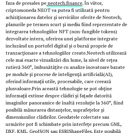
faza de presales pe
neotech.finance
. În viitor,
criptomoneda NEOT va putea fi utilizată pentru
achiziționarea datelor și serviciilor oferite de Neotech,
planurile pe termen scurt și mediu fiind reprezentate de
integrarea tehnologiilor NFT (non-fungible tokens)
dezvoltate intern, oferirea unei platforme integrate
incluzând un portofel digital și o bursă proprie de
tranzacționare a tehnologiilor create.Neotech utilizează
cele mai exacte vizualizări din lume, la nivel de rețea
rutieră 360°, îmbunătățite cu analize inovatoare bazate
pe module și procese de inteligență artificială(AI),
oferind informații utile, procesabile, care creează
plusvaloare.Prin această tehnologie se pot obține
informații extinse despre clădiri și fațade datorită
imaginilor panoramice de înaltă rezoluție la 360°, fiind
posibilă măsurarea distanțelor, suprafețelor și
dimensiunilor clădirilor. Geodatele colectate sau
urmărite pot fi schimbate prin interfețe precum GML,
DXF, KML, GeoJSON sau ESRIShapeFiles. Este posibilă