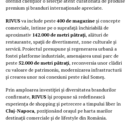
oferind clienților o selecție atent curatoriată de produse
premium și branduri internaționale apreciate.
RIVUS
va include peste
400 de magazine
și concepte
comerciale, întinse pe o suprafață închiriabilă de
aproximativ
142.000 de metri pătrați
, alături de
restaurante, spații de divertisment, zone culturale și
servicii. Proiectul presupune și regenerarea urbană a
fostei platforme industriale, amenajarea unui parc de
peste
52.000 de metri pătrați
, reconversia unor clădiri
cu valoare de patrimoniu, modernizarea infrastructurii
și crearea unor noi conexiuni peste râul Someș.
Prin amploarea investiției și diversitatea brandurilor
confirmate,
RIVUS
își propune să redefinească
experiența de shopping și petrecere a timpului liber în
Cluj-Napoca
, poziționând orașul pe harta marilor
destinații comerciale și de lifestyle din România.