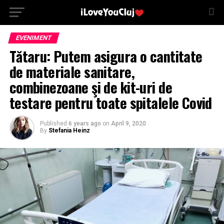
EVENIMENT
Tătaru: Putem asigura o cantitate
de materiale sanitare,
combinezoane şi de kit-uri de
testare pentru toate spitalele Covid
Published
6 years ago
on
April 9, 2020
By
Stefania Heinz