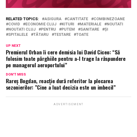
RELATED TOPICS:
ASIGURA
CANTITATE
COMBINEZOANE
COVID
ECONOMIE CLUJ
KITURI
MATERIALE
NOUTATI
NOUTATI CLUJ
PENTRU
PUTEM
SANITARE
ȘI
SPITALELE
TĂTARU
TESTARE
TOATE
UP NEXT
Premierul Orban îi cere demisia lui David Ciceo: “Să
folosim toate pârghiile pentru a-l trage la răspundere
pe managerul aeroportului”
DON'T MISS
Rareș Bogdan, reacție dură referitor la plecarea
sezonierilor: ”Cine a luat decizia este un imbecil”
ADVERTISEMENT