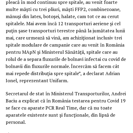
pleacă în mod continuu spre spitale, au venit foarte
multe măşti cu trei pliuri, măşti FFP2, combinezoane,
mănuşi din latex, botoşei, halate, cam tot ce au cerut
spitalele. Mai avem încă 12 transporturi aeriene şi cel
puţin şase transporturi terestre până la jumătatea lunii
mai, care urmează să vină, am achiziţionat inclusiv trei
spitale modulare de campanie care au venit în România
pentru MApN şi Ministerul Sănătăţii, spitale care au
rolul de a separa fluxurile de bolnavi infectai cu covid de
bolnavii din fluxurile normale. Încercăm să facem cât
mai repede distribuţia spre spitale”, a declarat Adrian
Ionel, reprezentant Unifarm.
Secretarul de stat în Ministerul Transporturilor, Andrei
Baciu a explicat că în România testarea pentru Covid 19
se face cu aparate PCR Real Time, dar că nu toate
aparatele existente sunt şi funcţionale, din lipsă de
personal.