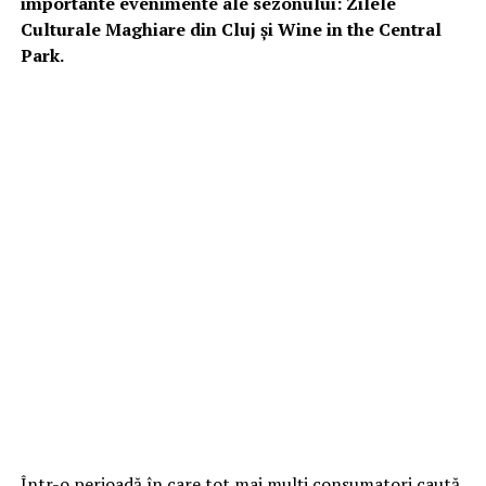
importante evenimente ale sezonului: Zilele
Culturale Maghiare din Cluj și Wine in the Central
Park.
Într-o perioadă în care tot mai mulți consumatori caută