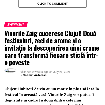
CLICK TO COMMENT
EVENIMENT
Vinurile Zaig cuceresc Clujul! Două
festivaluri, zeci de arome și o
invitație la descoperirea unei crame
care transformă fiecare sticlă într-
o poveste
Published
2 weeks ago
on
July 28, 2026
By
Cosmin Ardelean
Clujenii iubitori de vin au un motiv în plus să iasă la
festival în această vară. Vinurile Zaig vor putea fi
degustate în cadrul a două dintre cele mai