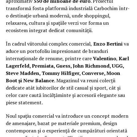
aproximativ
550 de milioane de euro
. Proiectul
transformă fosta platformă industrială Carbochim într-
o destinație urbană modernă, unde shoppingul,
relaxarea, cultura și spațiile verzi vor forma un
ecosistem integrat dedicat comunității.
În cadrul viitorului complex comercial,
Enzo Bertini
va
aduce un portofoliu impresionant de branduri
internaționale de renume, printre care
Valentino
,
Karl
Lagerfeld, Premiata, Guess, John Richmond, UGG,
Steve Madden, Tommy Hilfiger, Converse, Moon
Boot și New Balance
. Magazinul va reuni colecții
dedicate atât iubitorilor de stil casual și sport, cât și
celor care caută încălțăminte și accesorii elegante sau
piese statement.
Noul spațiu comercial va introduce un concept modern
de amenajare, bazat pe materiale premium, design
contemporan și o experiență de cumpărături orientată