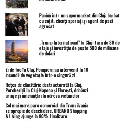
Panicǎ într-un supermarket din Cluj: bărbat
cu cuțit, clienți speriați și agent de pază
agresat
„Trump International” la Cluj: turn de 30 de
etaje și investiție de peste 500 de milioane
de dolari
Zi de foc în Cluj. Pompierii au intervenit la 10
incendii de vegetație într-o singură zi
Rețea de cămătărie destructurată la Cluj.
Percheziții în Cluj-Napoca și Florești, dobânzi
uriașe și amenințări la adresa victimelor
Cel mai mare parc comercial din Transilvania
se apropie de deschidere. URBANO Shopping
& Living ajunge la 80% finalizare