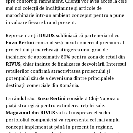
spre confort și rafinament. Clienții vor avea acces la cele
mai noi colecții de încălțăminte și articole de
marochinărie într-un ambient conceput pentru a pune
în valoare fiecare brand prezent.
Reprezentanții
IULIUS
subliniază că parteneriatul cu
Enzo Bertini
consolidează mixul comercial premium al
proiectului și marchează atingerea unui grad de
închiriere de aproximativ 80% pentru zona de retail din
RIVUS
, chiar înainte de finalizarea dezvoltării. Interesul
retailerilor confirmă atractivitatea proiectului și
potențialul său de a deveni una dintre principalele
destinații comerciale din România.
La rândul său,
Enzo Bertini
consideră Cluj-Napoca o
piață strategică pentru extinderea rețelei sale.
Magazinul din RIVUS
va fi al unsprezecelea din
portofoliul companiei și va reprezenta cel mai amplu
concept implementat până în prezent în regiune,