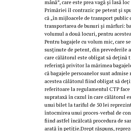
mână”, care este prea vagă și lasă loc
Primăriei îl contrazic pe petent și sp
că „în mijloacele de transport public 
transportarea de bunuri și mărfuri: 
volumul a două locuri, pentru acestea 
Pentru bagajele cu volum mic, care se 
susținute de petent, din prevederile a
care călătorul este obligat să dețină t
referință privitor la mărimea bagajel
că bagajele persoanelor sunt admise 
acestea călătorul fiind obligat să deț
referitoare la regulamentul CTP face r
suprataxă în cazul în care călătorul e
unui bilet la tariful de 50 lei reprezi
întocmirea unui proces-verbal de const
fiind astfel încălcată procedura de sa
arată în petiție.Drept răspuns, reprez