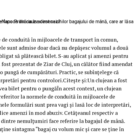
 de conduită în mijloacele de transport în comun,
jele sunt admise doar dacă nu depășesc volumul a două
obligat să plătească bilet. S-au aplicat și amenzi pentru
 a fost prezentat de Ziar de Cluj, un călător fiind amendat
 o pungă de cumpărături. Practic, se subînțelege că
rpretări pentru controlori.Citește și:Un clujean a fost
ea bilet pentru o pungăÎn acest context, un clujean
eferitor la normele de conduită în mijloacele de
ele formulări sunt prea vagi și lasă loc de interpretări,
plice amenzi în mod abuziv. Cetățeanul respectiv a
 dintre nemulțumiri face referire la bagajul de mână.
nține sintagma “bagaj cu volum mic și care se ține în