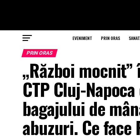
EVENIMENT
PRIN ORAS
SANAT
PRIN ORAS
„Război mocnit” î
CTP Cluj-Napoca 
bagajului de mână
abuzuri. Ce face 