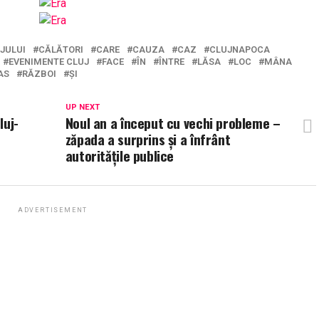
JULUI
CĂLĂTORI
CARE
CAUZA
CAZ
CLUJNAPOCA
EVENIMENTE CLUJ
FACE
ÎN
ÎNTRE
LĂSA
LOC
MÂNA
AS
RĂZBOI
ȘI
UP NEXT
luj-
Noul an a început cu vechi probleme –
zăpada a surprins și a înfrânt
autoritățile publice
ADVERTISEMENT