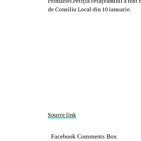
Primăriei.Petiția cetățeanului a fost 
de Consiliu Local din 10 ianuarie.
Source link
Facebook Comments Box