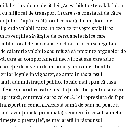
i bilet în valoare de 50 lei.„Acest bilet este valabil doar
i cu mijlocul de transport în care s-a constatat de către
ențiilor. După ce călătorul coboară din mijlocul de
i pierde valabilitatea. În ceea ce privește stabilirea
travențiile săvârșite de persoanele fizice care
 public local de persoane efectuat prin curse regulate
e de călătorie valabile sau refuză să prezinte organelor de
tivă, care au comportament necivilizat sau care aduc
în funcție de nivelurile minime și maxime stabilite
erilor legale în vigoare”, se arată în răspunsul
anții administrației publice locale mai spun că taxa
fizice și juridice către instituții de stat pentru servicii
 suprataxă, contravaloarea celor 50 lei reprezintă de fapt
 transport în comun.„Această sumă de bani nu poate fi
 contravențională principală) deoarece în cazul sumelor
primește o prestație”, se mai arată în răspunsul