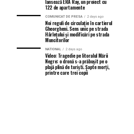
lansează ERA Ray, un proiect cu
122 de apartamente
COMUNICAT DE PRESA
2 days ago
Noi reguli de circulație în cartierul
Gheorgheni. Sens unic pe strada
Hârlețului și modificări pe strada
Muncitorilor
NATIONAL
2 days ago
Video: Tragedie pe litoralul Mării
Negre: o dronă s-a prăbușit pe o
plajă plină de turiști. Șapte morți,
printre care trei copii