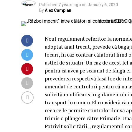
Published
7 years ago
on
January 6, 2020
By
Alex Campian
Noul regulament referitor la normele
adoptat anul trecut, prevede că baga
locuri, în caz contrar călătorul fiind 
astfel de situații. Un caz de acest fel
pentru că avea pe scaunul de lângă el
prevederea respectivă lasă loc de inte
amendat de controlori pentru că nu av
solicită modificarea regulamentului r
transport în comun. El consideră că un
ceea ce le permite controlorilor să a
trimis o plângere către Primărie. Una
Potrivit solicitării, „regulamentul co