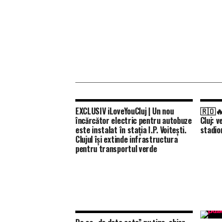
EXCLUSIV iLoveYouCluj | Un nou
🇷🇴🔥
încărcător electric pentru autobuze
Cluj: 
este instalat în stația I.P. Voitești.
stadion
Clujul își extinde infrastructura
pentru transportul verde