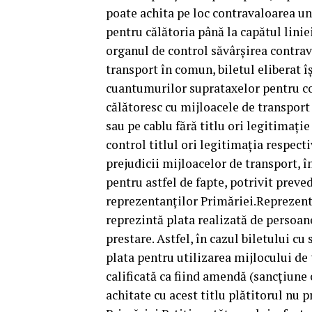
poate achita pe loc contravaloarea unu
pentru călătoria până la capătul linie
organul de control săvârșirea contrav
transport în comun, biletul eliberat îș
cuantumurilor suprataxelor pentru con
călătoresc cu mijloacele de transport
sau pe cablu fără titlu ori legitimați
control titlul ori legitimația respec
prejudicii mijloacelor de transport, 
pentru astfel de fapte, potrivit preved
reprezentanților Primăriei.Reprezent
reprezintă plata realizată de persoane 
prestare. Astfel, în cazul biletului cu
plata pentru utilizarea mijlocului de
calificată ca fiind amendă (sancțiune
achitate cu acest titlu plătitorul nu 