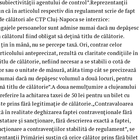
 subiectivității agentului de control”.Reprezentanții
un că în articolul respectiv din regulament scrie de fapt
de călători ale CTP Cluj-Napoca se interzice:
bagajele persoanelor sunt admise numai dacă nu depășesc
călătorul fiind obligat să dețină titlu de călătorie.
țin în mână, nu se percepe taxă. Ori, contrar celor
rticolului anteprecizat, rezultă cu claritate condițiile în
itlu de călătorie, nefiind necesar a se stabili o cotă de
or sau o unitate de măsură, atâta timp cât se precizează
numai dacă nu depășesc volumul a două locuri, pentru
ină titlu de călătorie”.A doua nemulțumire a clujeanului
eferire la achitarea taxei de 50 lei pentru un bilet cu
ste prins fără legitimație de călătorie.„Contravaloarea
ntă în realitate deghizarea faptei contravenționale fără
atare și sancționare, fără descrierea exactă a faptei,
ncționare a contravențiilor stabilită de regulament”, se
entanții Primăriei susțin că orice călător prins fără bilet